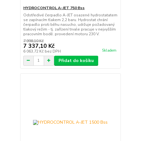
HYDROCONTROL A-JET 750 Bss
Odstředivé čerpadlo A-JET osazené hydrostatatem
se zapínacím tlakem 2,2 baru. Hydrostat chrání
čerpadlo proti běhu nasucho, udržuje požadovaný
tlakový režim - tj. zařízení trvale pracuje v nejvyšším
pracovním bodě. provedení motoru 230 V.
7 998,10 Kč
7 337,10 Kč
Skladem
6 063,72 Kč
bez DPH
Přidat do košíku