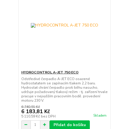
HYDROCONTROL A-JET 750 ECO
Odstředivé čerpadlo A-JET ECO osazené
hydrostatatem se zapínacím tlakem 2,2 baru.
Hydrostat chrání čerpadlo proti běhu nasucho,
udržuje požadovaný tlakový režim - tj. zařízení trvale
pracuje v nejvyšším pracovním bodě. provedení
motoru 230 V.
6 740,91 Kč
6 183,81 Kč
Skladem
5 110,59 Kč
bez DPH
Přidat do košíku