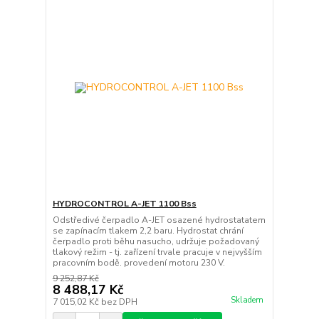
HYDROCONTROL A-JET 1100 Bss
Odstředivé čerpadlo A-JET osazené hydrostatatem
se zapínacím tlakem 2,2 baru. Hydrostat chrání
čerpadlo proti běhu nasucho, udržuje požadovaný
tlakový režim - tj. zařízení trvale pracuje v nejvyšším
pracovním bodě. provedení motoru 230 V.
9 252,87 Kč
8 488,17 Kč
Skladem
7 015,02 Kč
bez DPH