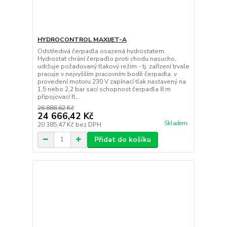
HYDROCONTROL MAXIJET-A
Odstředivá čerpadla osazená hydrostatem.
Hydrostat chrání čerpadlo proti chodu nasucho,
udržuje požadovaný tlakový režim - tj. zařízení trvale
pracuje v nejvyšším pracovním bodě čerpadla. v
provedení motoru 230 V zapínací tlak nastavený na
1,5 nebo 2,2 bar sací schopnost čerpadla 8 m
připojovací fl...
26 888,62 Kč
24 666,42 Kč
Skladem
20 385,47 Kč
bez DPH
Přidat do košíku