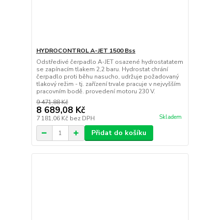
HYDROCONTROL A-JET 1500 Bss
Odstředivé čerpadlo A-JET osazené hydrostatatem
se zapínacím tlakem 2,2 baru. Hydrostat chrání
čerpadlo proti běhu nasucho, udržuje požadovaný
tlakový režim - tj. zařízení trvale pracuje v nejvyšším
pracovním bodě. provedení motoru 230 V.
9 471,88 Kč
8 689,08 Kč
Skladem
7 181,06 Kč
bez DPH
Přidat do košíku