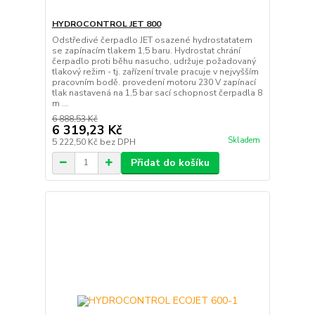
HYDROCONTROL JET 800
Odstředivé čerpadlo JET osazené hydrostatatem
se zapínacím tlakem 1,5 baru. Hydrostat chrání
čerpadlo proti běhu nasucho, udržuje požadovaný
tlakový režim - tj. zařízení trvale pracuje v nejvyšším
pracovním bodě. provedení motoru 230 V zapínací
tlak nastavená na 1,5 bar sací schopnost čerpadla 8
m ...
6 888,53 Kč
6 319,23 Kč
Skladem
5 222,50 Kč
bez DPH
Přidat do košíku