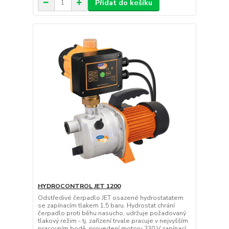
Přidat do košíku
HYDROCONTROL JET 1200
Odstředivé čerpadlo JET osazené hydrostatatem
se zapínacím tlakem 1,5 baru. Hydrostat chrání
čerpadlo proti běhu nasucho, udržuje požadovaný
tlakový režim - tj. zařízení trvale pracuje v nejvyšším
pracovním bodě. provedení motoru 230 V zapínací