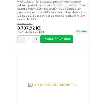
Hydrostat chrání čerpadlo proti chodu nasucho,
udržuje požadovaný tlakový režim - tj. zařízení trvale
pracuje v nejvyšším pracovním bodě čerpadla.v
provedení motoru 230 V zapínací tlak nastavený na
1,5 nebo 2,2 bar sací schopnost čerpadla 8 m (5 m
model MOUS...
9 525,12 Kč
8 737,92 Kč
Skladem
7 221,42 Kč
bez DPH
Přidat do košíku