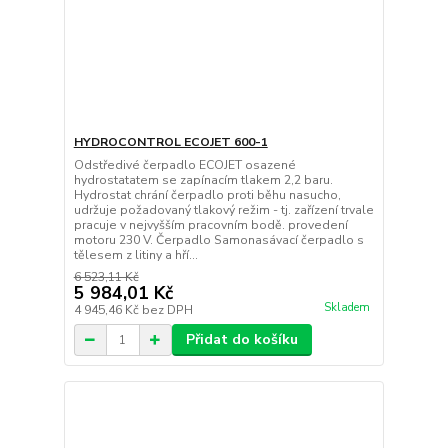
HYDROCONTROL ECOJET 600-1
Odstředivé čerpadlo ECOJET osazené
hydrostatatem se zapínacím tlakem 2,2 baru.
Hydrostat chrání čerpadlo proti běhu nasucho,
udržuje požadovaný tlakový režim - tj. zařízení trvale
pracuje v nejvyšším pracovním bodě. provedení
motoru 230 V. Čerpadlo Samonasávací čerpadlo s
tělesem z litiny a hří...
6 523,11 Kč
5 984,01 Kč
Skladem
4 945,46 Kč
bez DPH
Přidat do košíku