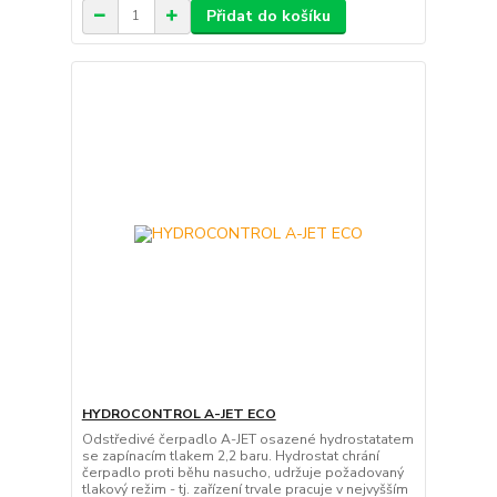
Přidat do košíku
HYDROCONTROL A-JET ECO
Odstředivé čerpadlo A-JET osazené hydrostatatem
se zapínacím tlakem 2,2 baru. Hydrostat chrání
čerpadlo proti běhu nasucho, udržuje požadovaný
tlakový režim - tj. zařízení trvale pracuje v nejvyšším