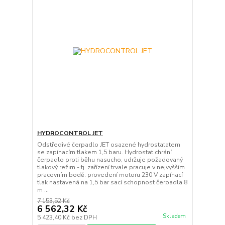
HYDROCONTROL JET
Odstředivé čerpadlo JET osazené hydrostatatem
se zapínacím tlakem 1,5 baru. Hydrostat chrání
čerpadlo proti běhu nasucho, udržuje požadovaný
tlakový režim - tj. zařízení trvale pracuje v nejvyšším
pracovním bodě. provedení motoru 230 V zapínací
tlak nastavená na 1,5 bar sací schopnost čerpadla 8
m ...
7 153,52 Kč
6 562,32 Kč
Skladem
5 423,40 Kč
bez DPH