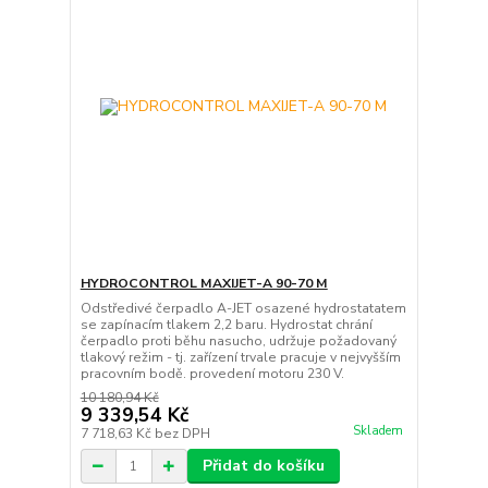
HYDROCONTROL MAXIJET-A 90-70 M
Odstředivé čerpadlo A-JET osazené hydrostatatem
se zapínacím tlakem 2,2 baru. Hydrostat chrání
čerpadlo proti běhu nasucho, udržuje požadovaný
tlakový režim - tj. zařízení trvale pracuje v nejvyšším
pracovním bodě. provedení motoru 230 V.
10 180,94 Kč
9 339,54 Kč
Skladem
7 718,63 Kč
bez DPH
Přidat do košíku