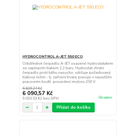
HYDROCONTROL A-JET 550 ECO
Odstředivé čerpadlo A-JET osazené hydrostatatem
se zapínacím tlakem 2,2 baru. Hydrostat chrání
čerpadlo proti běhu nasucho, udržuje požadovaný
tlakový režim - tj. zařízení trvale pracuje v nejvyšším
pracovním bodě. provedení motoru 230 V.
6 639,27 Kč
6 090,57 Kč
Skladem
5 033,53 Kč
bez DPH
Přidat do košíku