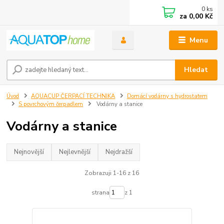
0
ks
za
0,00 Kč
Menu
Hledat
Úvod
AQUACUP ČERPACÍ TECHNIKA
Domácí vodárny s hydrostatem
S povrchovým čerpadlem
Vodárny a stanice
Vodárny a stanice
Nejnovější
Nejlevnější
Nejdražší
Zobrazuji 1-16 z 16
strana
z 1