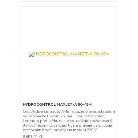
HYDROCONTROL MAXIJET-A 90-45M
Odstředivé čerpadlo A-JET osazené hydrostatatem
se zapínacím tlakem 2,2 baru. Hydrostat chrání
čerpadlo proti běhu nasucho, udržuje požadovaný
tlakový režim - tj. zařízení trvale pracuje v nejvyšším
pracovním bodě. provedení motoru 230 V.
8 653,92 Kč