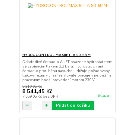
HYDROCONTROL MAXIJET-A 90-58 M
Odstředivé čerpadlo A-JET osazené hydrostatatem
se zapínacím tlakem 2,2 baru. Hydrostat chrání
čerpadlo proti běhu nasucho, udržuje požadovaný
tlakový režim - tj. zařízení trvale pracuje v nejvyšším
pracovním bodě. provedení motoru 230 V.
9 310,95 Kč
8 541,45 Kč
Skladem
7 059,05 Kč
bez DPH
Přidat do košíku