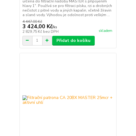
určená do filtrační nádoby MASTER s připojením
hlavy 1". Používá se pro filtraci písku, rzi a drobných
nečistot z pitné vody a jiných kapalin, včetně žíravin
a slané vody. Výhodou je odolnost proti velkým ...
4 447,00 Kč
3 424,00 Kč
/
ks
skladem
2 829,75 Kč
bez DPH
Přidat do košíku