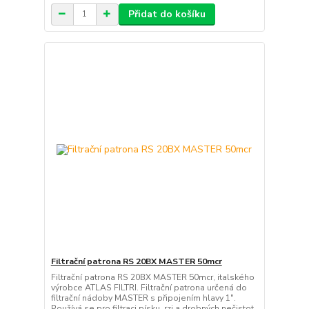
Přidat do košíku
Filtrační patrona RS 20BX MASTER 50mcr
Filtrační patrona RS 20BX MASTER 50mcr, italského
výrobce ATLAS FILTRI. Filtrační patrona určená do
filtrační nádoby MASTER s připojením hlavy 1".
Používá se pro filtraci písku, rzi a drobných nečistot