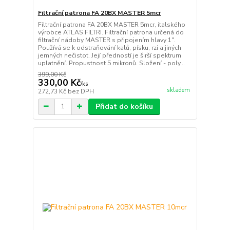
Filtrační patrona FA 20BX MASTER 5mcr
Filtrační patrona FA 20BX MASTER 5mcr, italského
výrobce ATLAS FILTRI. Filtrační patrona určená do
filtrační nádoby MASTER s připojením hlavy 1".
Používá se k odstraňování kalů, písku, rzi a jiných
jemných nečistot. Její předností je širší spektrum
uplatnění. Propustnost 5 mikronů. Složení - poly...
399,00 Kč
330,00 Kč
/
ks
skladem
272,73 Kč
bez DPH
Přidat do košíku