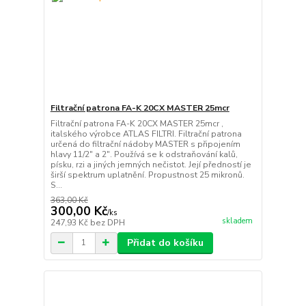
Filtrační patrona FA-K 20CX MASTER 25mcr
Filtrační patrona FA-K 20CX MASTER 25mcr ,
italského výrobce ATLAS FILTRI. Filtrační patrona
určená do filtrační nádoby MASTER s připojením
hlavy 11/2" a 2". Používá se k odstraňování kalů,
písku, rzi a jiných jemných nečistot. Její předností je
širší spektrum uplatnění. Propustnost 25 mikronů.
S...
363,00 Kč
300,00 Kč
/
ks
skladem
247,93 Kč
bez DPH
Přidat do košíku