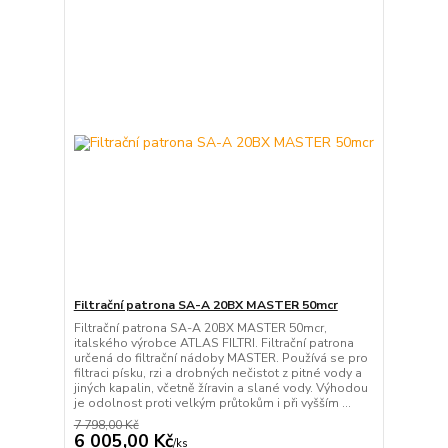
Filtrační patrona SA-A 20BX MASTER 50mcr
Filtrační patrona SA-A 20BX MASTER 50mcr,
italského výrobce ATLAS FILTRI. Filtrační patrona
určená do filtrační nádoby MASTER. Používá se pro
filtraci písku, rzi a drobných nečistot z pitné vody a
jiných kapalin, včetně žíravin a slané vody. Výhodou
je odolnost proti velkým průtokům i při vyšším ...
7 798,00 Kč
6 005,00 Kč
/
ks