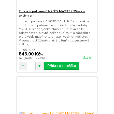
Filtrační patrona CA 20BX MASTER 25mcr +
aktivní uhlí
Filtrační patrona CA 20BX MASTER 25mcr + aktivní
uhlí Filtrační patrona určená do filtrační nádoby
MASTER s připojením hlavy 1". Používá se k
odstraňování hlavně nežádoucí chuti a zápachu z
pitné vody (např. chlóru), ale i vodních nečistot.
Propustnost 25 mikronů. Složení - polyesterová
vlákna,...
1 095,00 Kč
843,00 Kč
/
ks
skladem
696,69 Kč
bez DPH
Přidat do košíku