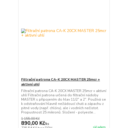
Filtrační patrona CA-K 20CX MASTER 25mcr +
aktivní uhlí
Filtrační patrona CA-K 20CX MASTER 25mcr + aktivní
uhlí Filtrační patrona určená do filtrační nádoby
MASTER s připojením do hlav 11/2" a 2". Používá se
k odstraňování hlavně nežádoucí chuti a zápachu z
pitné vody (např. chlóru), ale i vodních nečistot.
Propustnost 25 mikronů. Složení - polyeste...
1 155,00 Kč
890,00 Kč
/
ks
skladem