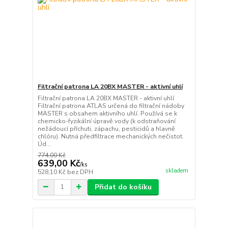
Filtrační patrona LA 20BX MASTER - aktivní uhlí
Filtrační patrona LA 20BX MASTER - aktivní uhlí
Filtrační patrona ATLAS určená do filtrační nádoby
MASTER s obsahem aktivního uhlí. Používá se k
chemicko-fyzikální úpravě vody (k odstraňování
nežádoucí příchuti, zápachu, pesticidů a hlavně
chlóru). Nutná předfiltrace mechanických nečistot.
Úd...
774,00 Kč
639,00 Kč
/
ks
skladem
528,10 Kč
bez DPH
Přidat do košíku