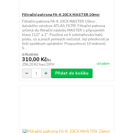
Filtrační patrona FA-K 20CX MASTER 10mcr
Filtrační patrona FA-K 20CX MASTER 10mcr ,
italského výrobce ATLAS FILTRI. Filtrační patrona
určená do filtrační nádoby MASTER s připojením
hlavy 11/2" a 2". Používá se k odstraňování kalů,
písku, rzi a jiných jemných nečistot. Její předností je
širší spektrum uplatnění. Propustnost 10 mikronů.
S...
375,00 Kč
310,00 Kč
/
ks
skladem
256,20 Kč
bez DPH
Přidat do košíku