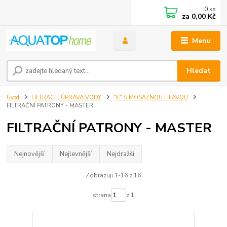
0
ks
za
0,00 Kč
Menu
Hledat
Úvod
FILTRACE, ÚPRAVA VODY
"K" S MOSAZNOU HLAVOU
FILTRAČNÍ PATRONY - MASTER
FILTRAČNÍ PATRONY - MASTER
Nejnovější
Nejlevnější
Nejdražší
Zobrazuji 1-16 z 16
strana
z 1