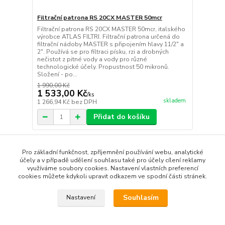
Filtrační patrona RS 20CX MASTER 50mcr
Filtrační patrona RS 20CX MASTER 50mcr, italského
výrobce ATLAS FILTRI. Filtrační patrona určená do
filtrační nádoby MASTER s připojením hlavy 11/2" a
2". Používá se pro filtraci písku, rzi a drobných
nečistot z pitné vody a vody pro různé
technologické účely. Propustnost 50 mikronů.
Složení - po...
1 990,00 Kč
1 533,00 Kč
/
ks
skladem
1 266,94 Kč
bez DPH
Přidat do košíku
strana
z 1
Pro základní funkčnost, zpříjemnění používání webu, analytické
účely a v případě udělení souhlasu také pro účely cílení reklamy
využíváme soubory cookies. Nastavení vlastních preferencí
cookies můžete kdykoli upravit odkazem ve spodní části stránek.
Souhlasím
Nastavení