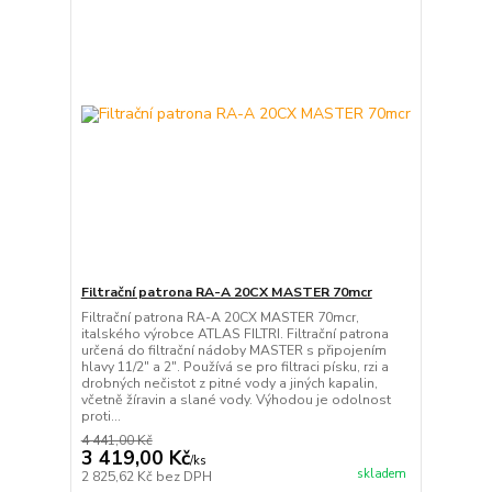
Filtrační patrona RA-A 20CX MASTER 70mcr
Filtrační patrona RA-A 20CX MASTER 70mcr,
italského výrobce ATLAS FILTRI. Filtrační patrona
určená do filtrační nádoby MASTER s připojením
hlavy 11/2" a 2". Používá se pro filtraci písku, rzi a
drobných nečistot z pitné vody a jiných kapalin,
včetně žíravin a slané vody. Výhodou je odolnost
proti...
4 441,00 Kč
3 419,00 Kč
/
ks
skladem
2 825,62 Kč
bez DPH