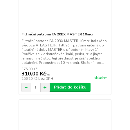
Filtrační patrona FA 20BX MASTER 10mcr
Filtrační patrona FA 20BX MASTER 10mcr, italského
výrobce ATLAS FILTRI. Filtrační patrona určená do
filtrační nádoby MASTER s připojením hlavy 1".
Používá se k odstraňování kalů, písku, rzi a jiných
jemných nečistot. Její předností je širší spektrum
uplatnění. Propustnost 10 mikronů. Složení - po...
375,00 Kč
310,00 Kč
/
ks
skladem
256,20 Kč
bez DPH
Přidat do košíku