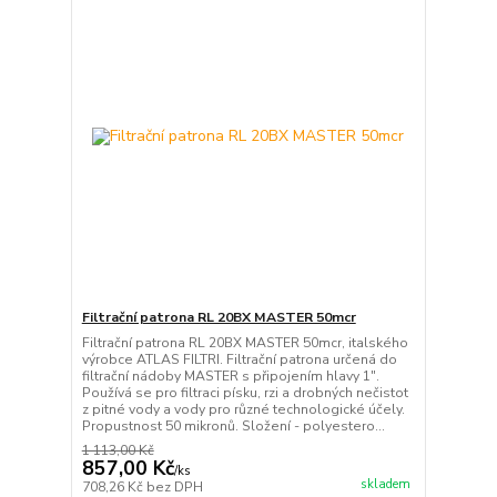
Filtrační patrona RL 20BX MASTER 50mcr
Filtrační patrona RL 20BX MASTER 50mcr, italského
výrobce ATLAS FILTRI. Filtrační patrona určená do
filtrační nádoby MASTER s připojením hlavy 1".
Používá se pro filtraci písku, rzi a drobných nečistot
z pitné vody a vody pro různé technologické účely.
Propustnost 50 mikronů. Složení - polyestero...
1 113,00 Kč
857,00 Kč
/
ks
skladem
708,26 Kč
bez DPH