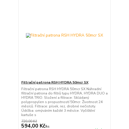
Filtrační patrona RSH HYDRA 50mcr SX
Filtrační patrona RSH HYDRA 50mcr SX Náhradní
filtrační patrona do filtrů typu HYDRA, HYDRA DUO a
HYDRA TRIO. Složení a filtrace: Skládaný
polypropylen s propustností 50mcr. Životnost 24
měsíců. Filtrace: písek, rez, drobné nečistoty.
Údržba: omýváním každé 3 měsíce. Vyčištění
kartuše s
720,00 Kč
594,00 Kč
/
ks