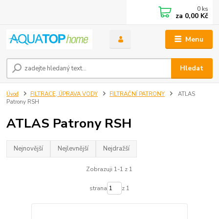
0
ks
za
0,00 Kč
Menu
Hledat
Úvod
FILTRACE, ÚPRAVA VODY
FILTRAČNÍ PATRONY
ATLAS
Patrony RSH
ATLAS Patrony RSH
Nejnovější
Nejlevnější
Nejdražší
Zobrazuji 1-1 z 1
strana
z 1