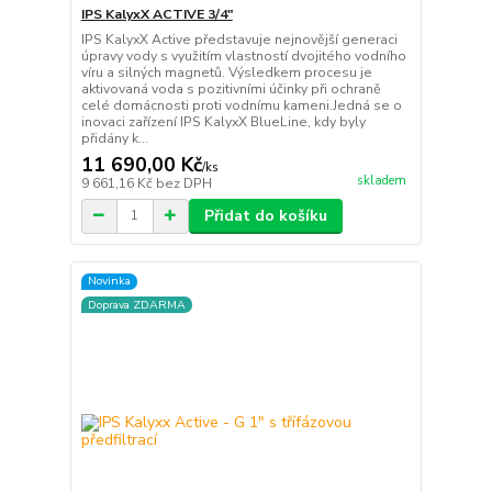
IPS KalyxX ACTIVE 3/4"
IPS KalyxX Active představuje nejnovější generaci
úpravy vody s využitím vlastností dvojitého vodního
víru a silných magnetů. Výsledkem procesu je
aktivovaná voda s pozitivními účinky při ochraně
celé domácnosti proti vodnímu kameni.Jedná se o
inovaci zařízení IPS KalyxX BlueLine, kdy byly
přidány k...
11 690,00 Kč
/
ks
skladem
9 661,16 Kč
bez DPH
Přidat do košíku
Novinka
Doprava ZDARMA