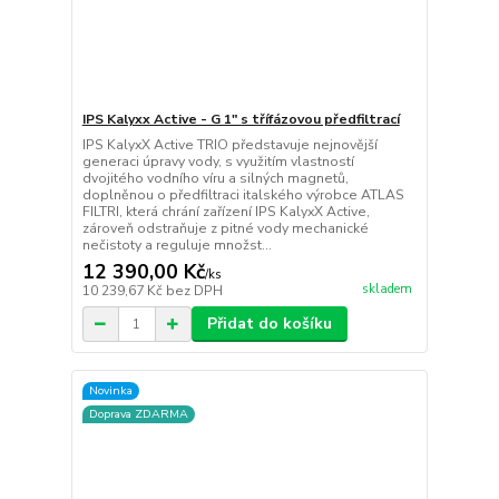
IPS Kalyxx Active - G 1" s třífázovou předfiltrací
IPS KalyxX Active TRIO představuje nejnovější
generaci úpravy vody, s využitím vlastností
dvojitého vodního víru a silných magnetů,
doplněnou o předfiltraci italského výrobce ATLAS
FILTRI, která chrání zařízení IPS KalyxX Active,
zároveň odstraňuje z pitné vody mechanické
nečistoty a reguluje množst...
12 390,00 Kč
/
ks
skladem
10 239,67 Kč
bez DPH
Přidat do košíku
Novinka
Doprava ZDARMA