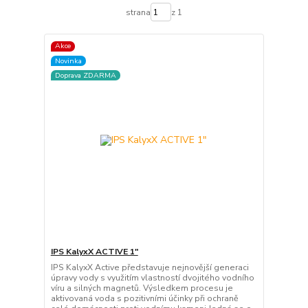
strana
z 1
Akce
Novinka
Doprava ZDARMA
IPS KalyxX ACTIVE 1"
IPS KalyxX Active představuje nejnovější generaci
úpravy vody s využitím vlastností dvojitého vodního
víru a silných magnetů. Výsledkem procesu je
aktivovaná voda s pozitivními účinky při ochraně