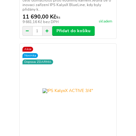
celé domácnosti proti vodnímu kameni.Jedná se o
inovaci zařízení IPS KalyxX BlueLine, kdy byly
přidány k...
11 690,00 Kč
/
ks
skladem
9 661,16 Kč
bez DPH
Přidat do košíku
Akce
Novinka
Doprava ZDARMA