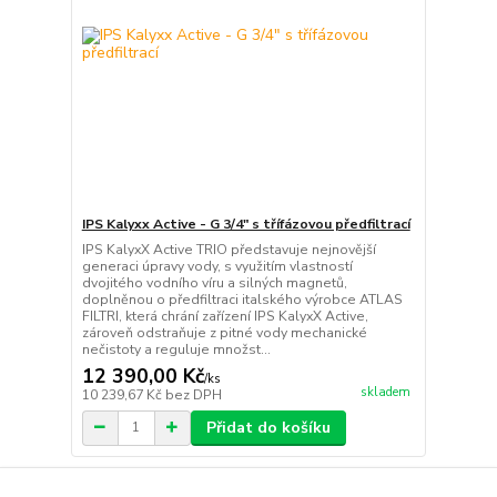
IPS Kalyxx Active - G 3/4" s třífázovou předfiltrací
IPS KalyxX Active TRIO představuje nejnovější
generaci úpravy vody, s využitím vlastností
dvojitého vodního víru a silných magnetů,
doplněnou o předfiltraci italského výrobce ATLAS
FILTRI, která chrání zařízení IPS KalyxX Active,
zároveň odstraňuje z pitné vody mechanické
nečistoty a reguluje množst...
12 390,00 Kč
/
ks
skladem
10 239,67 Kč
bez DPH
Přidat do košíku