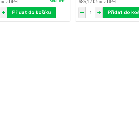
skladem
č
bez DPH
685,12 Kč
bez DPH
Přidat do košíku
Přidat do ko