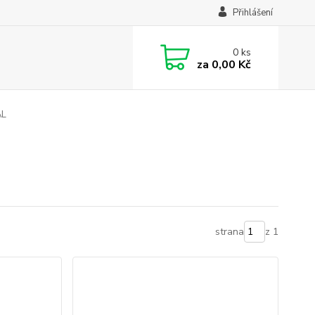
Přihlášení
0
ks
za
0,00 Kč
AL
strana
z 1