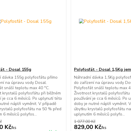
fát - Dosal 155g
Polyfosfát - Dosal 1,5Kg je
 dávka 155g polyfosfátu přímo
Náhradní dávka 1,5Kg polyfosf
ení na úpravu vody Dosal.
do zařízení na úpravu vody Do
át snáší teplotu max 40 °C.
Polyfosfát snáší teplotu max 4
t krystalů polyfosfátu při běžném
Životnost krystalů polyfosfátu
í je cca 6 měsíců. Po uplynutí této
používání je cca 6 měsíců. Po u
nutné náplň vyměnit. V případě
doby je nutné náplň vyměnit. 
rystalů polyfosfátu na 50 % před
úbytku krystalů polyfosfátu n
m 6 měsíců polyfos...
uplynutím 6 měsíců polyfo...
č
1 077,00 Kč
0 Kč
829,00 Kč
/
ks
/
ks