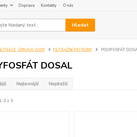
enty
Doprava
Kontakty
O nás
Hledat
FILTRACE, ÚPRAVA VODY
FILTRAČNÍ PATRONY
POLYFOSFÁT DOS
YFOSFÁT DOSAL
jší
Nejlevnější
Nejdražší
1-3 z 3