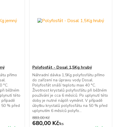
mný
Polyfosfát - Dosal 1,5Kg hrubý
átu přímo
Náhradní dávka 1,5Kg polyfosfátu přímo
sal.
do zařízení na úpravu vody Dosal.
0 °C.
Polyfosfát snáší teplotu max 40 °C.
 při běžném
Životnost krystalů polyfosfátu při běžném
plynutí této
používání je cca 6 měsíců. Po uplynutí této
V případě
doby je nutné náplň vyměnit. V případě
a 50 % před
úbytku krystalů polyfosfátu na 50 % před
uplynutím 6 měsíců polyfo...
883,00 Kč
680,00 Kč
/
ks