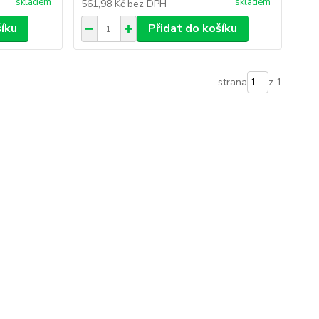
skladem
skladem
561,98 Kč
bez DPH
šíku
Přidat do košíku
strana
z 1