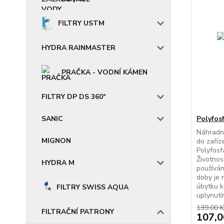
FILTRY USTM
HYDRA RAINMASTER
PRAČKA - VODNÍ KÁMEN
FILTRY DP DS 360°
SANIC
Polyfos
Náhradní
MIGNON
do zaříz
Polyfosf
Životnos
HYDRA M
používán
doby je 
úbytku k
FILTRY SWISS AQUA
uplynutí
139,00 K
FILTRAČNÍ PATRONY
107,0