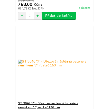
1 144,00 Kč
768,00 Kč
/
ks
skladem
634,71 Kč
bez DPH
Přidat do košíku
ST 3046 ''J'' - Dřezová nástěnná baterie s
ramínkem "J", rozteč 150 mm