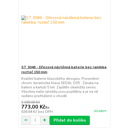
ST 3046 - Dřezová nástěnná baterie bez ramínka,
rozteč 150 mm
Kvalitní baterie klasického designu. Provedení
chrom, keramická hlava SEDAL D35 Záruka na
baterii a kartuši 5 let. Zajištěn okamžitý servis.
Všechny naše výrobky jsou pojištěny a je na ně
vydáno prohlášení o shodě.
1 150,00 Kč
773,00 Kč
/
ks
skladem
638,84 Kč
bez DPH
Přidat do košíku