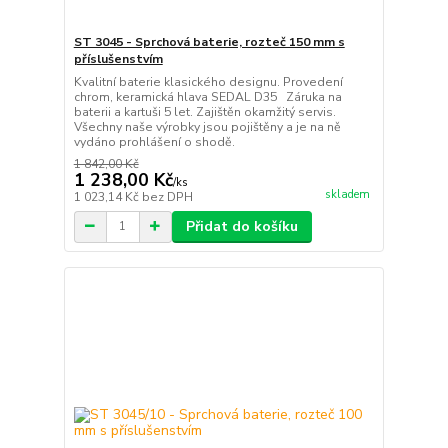
ST 3045 - Sprchová baterie, rozteč 150 mm s
příslušenstvím
Kvalitní baterie klasického designu. Provedení
chrom, keramická hlava SEDAL D35 Záruka na
baterii a kartuši 5 let. Zajištěn okamžitý servis.
Všechny naše výrobky jsou pojištěny a je na ně
vydáno prohlášení o shodě.
1 842,00 Kč
1 238,00 Kč
/
ks
skladem
1 023,14 Kč
bez DPH
Přidat do košíku