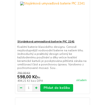
Stojánková umyvadlová baterie PIC 2241
Kvalitní baterie klasického designu. Cenově
nejdostupnější vodovodní baterie na našem trhu.
Jednoduchý a praktický design určený ke
každodenímu používání a díky velice kvalitní
keramické kartuši je poskytována pětiletá záruka na
směšovací část a povrchovou úpravu. Vyrobeno z
pochromované mosazi. Sou...
792,00 Kč
598,00 Kč
/
ks
skladem
494,21 Kč
bez DPH
Přidat do košíku