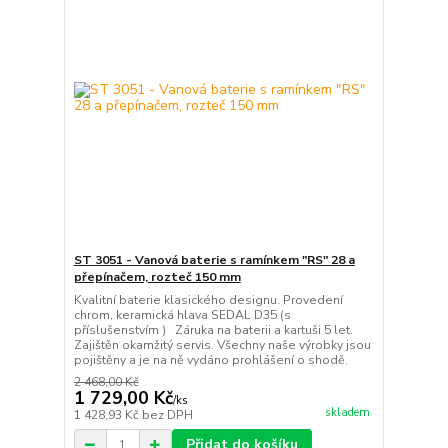
ST 3051 - Vanová baterie s ramínkem "RS" 28 a
přepínačem, rozteč 150 mm
Kvalitní baterie klasického designu. Provedení
chrom, keramická hlava SEDAL D35 (s
příslušenstvím ) Záruka na baterii a kartuši 5 let.
Zajištěn okamžitý servis. Všechny naše výrobky jsou
pojištěny a je na ně vydáno prohlášení o shodě.
2 468,00 Kč
1 729,00 Kč
/
ks
skladem
1 428,93 Kč
bez DPH
Přidat do košíku