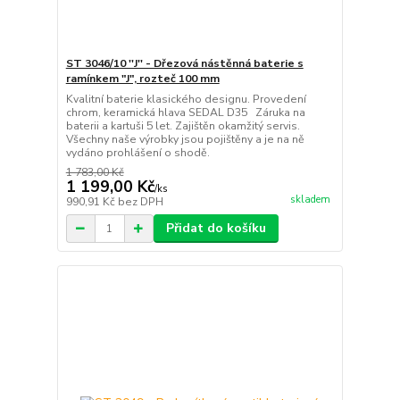
ST 3046/10 ''J'' - Dřezová nástěnná baterie s
ramínkem "J", rozteč 100 mm
Kvalitní baterie klasického designu. Provedení
chrom, keramická hlava SEDAL D35 Záruka na
baterii a kartuši 5 let. Zajištěn okamžitý servis.
Všechny naše výrobky jsou pojištěny a je na ně
vydáno prohlášení o shodě.
1 783,00 Kč
1 199,00 Kč
/
ks
skladem
990,91 Kč
bez DPH
Přidat do košíku