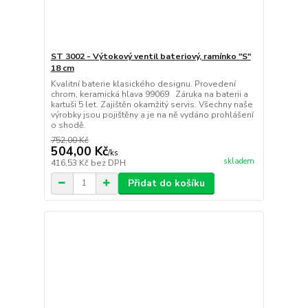
ST 3002 - Výtokový ventil bateriový, ramínko "S"
18 cm
Kvalitní baterie klasického designu. Provedení
chrom, keramická hlava 99069 Záruka na baterii a
kartuši 5 let. Zajištěn okamžitý servis. Všechny naše
výrobky jsou pojištěny a je na ně vydáno prohlášení
o shodě.
752,00 Kč
504,00 Kč
/
ks
skladem
416,53 Kč
bez DPH
Přidat do košíku