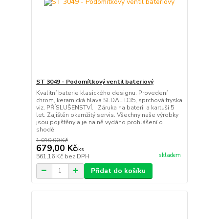
ST 3049 - Podomítkový ventil bateriový
Kvalitní baterie klasického designu. Provedení
chrom, keramická hlava SEDAL D35, sprchová tryska
viz. PŘÍSLUŠENSTVÍ. Záruka na baterii a kartuši 5
let. Zajištěn okamžitý servis. Všechny naše výrobky
jsou pojištěny a je na ně vydáno prohlášení o
shodě.
1 010,00 Kč
679,00 Kč
/
ks
skladem
561,16 Kč
bez DPH
Přidat do košíku