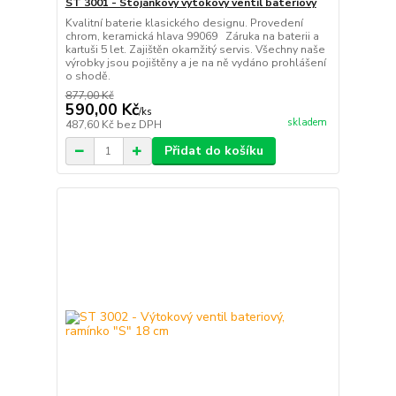
ST 3001 - Stojánkový výtokový ventil bateriový
Kvalitní baterie klasického designu. Provedení
chrom, keramická hlava 99069 Záruka na baterii a
kartuši 5 let. Zajištěn okamžitý servis. Všechny naše
výrobky jsou pojištěny a je na ně vydáno prohlášení
o shodě.
877,00 Kč
590,00 Kč
/
ks
skladem
487,60 Kč
bez DPH
Přidat do košíku