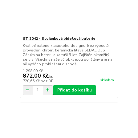
ST 3042 - Stojánková bidetová baterie
Kvalitní baterie klasického designu. Bez výpustě,
provedení chrom, keramická hlava SEDAL D35
Záruka na baterii a kartuši 5 let. Zajištěn okamžitý
servis. Všechny naše výrobky jsou pojištěny a je na
ně vydáno prohlášení o shodě.
1 298,00 Kč
872,00 Kč
/
ks
skladem
720,66 Kč
bez DPH
Přidat do košíku