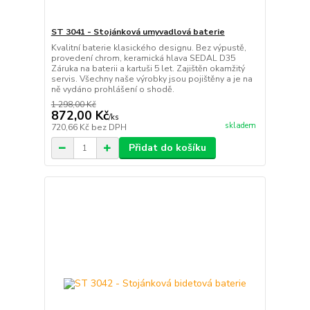
ST 3041 - Stojánková umyvadlová baterie
Kvalitní baterie klasického designu. Bez výpustě,
provedení chrom, keramická hlava SEDAL D35
Záruka na baterii a kartuši 5 let. Zajištěn okamžitý
servis. Všechny naše výrobky jsou pojištěny a je na
ně vydáno prohlášení o shodě.
1 298,00 Kč
872,00 Kč
/
ks
skladem
720,66 Kč
bez DPH
Přidat do košíku