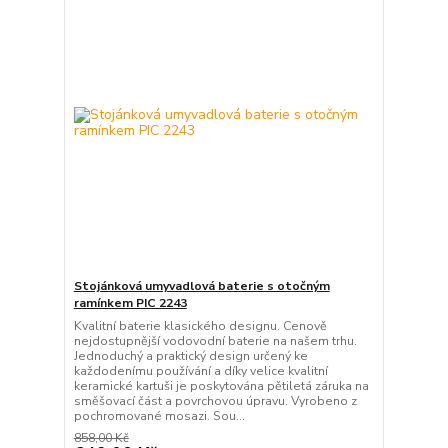
Stojánková umyvadlová baterie s otočným
ramínkem PIC 2243
Kvalitní baterie klasického designu. Cenově
nejdostupnější vodovodní baterie na našem trhu.
Jednoduchý a praktický design určený ke
každodenímu používání a díky velice kvalitní
keramické kartuši je poskytována pětiletá záruka na
směšovací část a povrchovou úpravu. Vyrobeno z
pochromované mosazi. Sou...
858,00 Kč