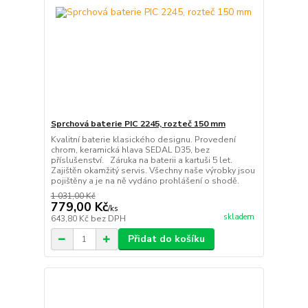
Sprchová baterie PIC 2245, rozteč 150 mm
Kvalitní baterie klasického designu. Provedení
chrom, keramická hlava SEDAL D35, bez
příslušenství. Záruka na baterii a kartuši 5 let.
Zajištěn okamžitý servis. Všechny naše výrobky jsou
pojištěny a je na ně vydáno prohlášení o shodě.
1 031,00 Kč
779,00 Kč
/
ks
skladem
643,80 Kč
bez DPH
Přidat do košíku