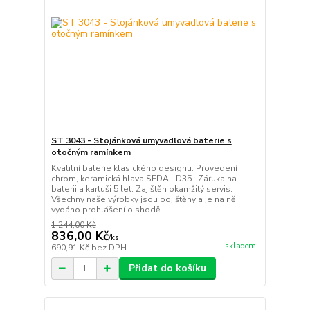
ST 3043 - Stojánková umyvadlová baterie s
otočným ramínkem
Kvalitní baterie klasického designu. Provedení
chrom, keramická hlava SEDAL D35 Záruka na
baterii a kartuši 5 let. Zajištěn okamžitý servis.
Všechny naše výrobky jsou pojištěny a je na ně
vydáno prohlášení o shodě.
1 244,00 Kč
836,00 Kč
/
ks
skladem
690,91 Kč
bez DPH
Přidat do košíku