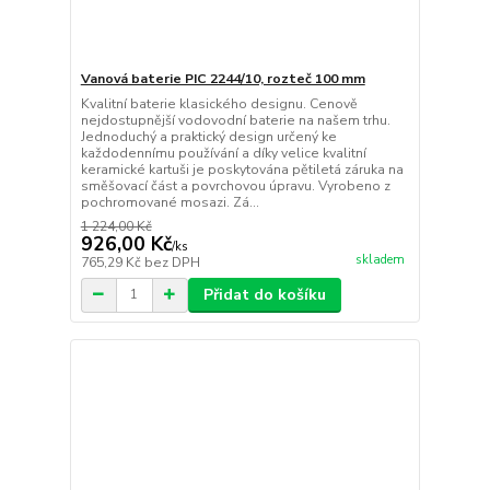
Vanová baterie PIC 2244/10, rozteč 100 mm
Kvalitní baterie klasického designu. Cenově
nejdostupnější vodovodní baterie na našem trhu.
Jednoduchý a praktický design určený ke
každodennímu používání a díky velice kvalitní
keramické kartuši je poskytována pětiletá záruka na
směšovací část a povrchovou úpravu. Vyrobeno z
pochromované mosazi. Zá...
1 224,00 Kč
926,00 Kč
/
ks
skladem
765,29 Kč
bez DPH
Přidat do košíku