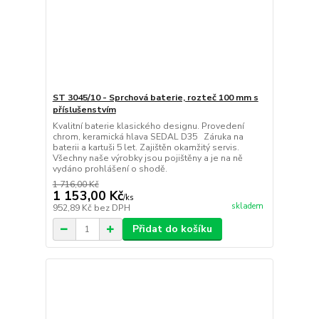
ST 3045/10 - Sprchová baterie, rozteč 100 mm s
příslušenstvím
Kvalitní baterie klasického designu. Provedení
chrom, keramická hlava SEDAL D35 Záruka na
baterii a kartuši 5 let. Zajištěn okamžitý servis.
Všechny naše výrobky jsou pojištěny a je na ně
vydáno prohlášení o shodě.
1 716,00 Kč
1 153,00 Kč
/
ks
skladem
952,89 Kč
bez DPH
Přidat do košíku