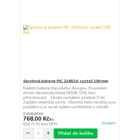
Sprchová baterie PIC 2245/10, rozteč 100 mm
Kvalitní baterie klasického designu. Provedení
chrom, keramická hlava SEDAL D35, bez
příslušenství. Záruka na baterii a kartuši 5 let.
Zajištěn okamžitý servis. Všechny naše výrobky jsou
pojištěny a je na ně vydáno prohlášení o shodě.
1 018,00 Kč
768,00 Kč
/
ks
skladem
634,71 Kč
bez DPH
Přidat do košíku