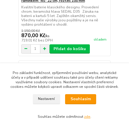
ramínkem "RS" 22 cm, rozteč 100 mm
Kvalitní baterie klasického designu. Provedení
chrom, keramická hlava SEDAL D35 Záruka na
baterii a kartuši 5 let. Zajištěn okamžitý servis.
Všechny naše výrobky jsou pojištěny a je na ně
vydáno prohlášení o shodě.
1 150,00 Kč
870,00 Kč
/
ks
skladem
719,01 Kč
bez DPH
Přidat do košíku
Pro základní funkčnost, zpříjemnění používání webu, analytické
účely a v případě udělení souhlasu také pro účely cílení reklamy
využíváme soubory cookies. Nastavení vlastních preferencí
cookies můžete kdykoli upravit odkazem ve spodní části stránek.
Souhlasím
Nastavení
Souhlas můžete odmítnout
zde
.