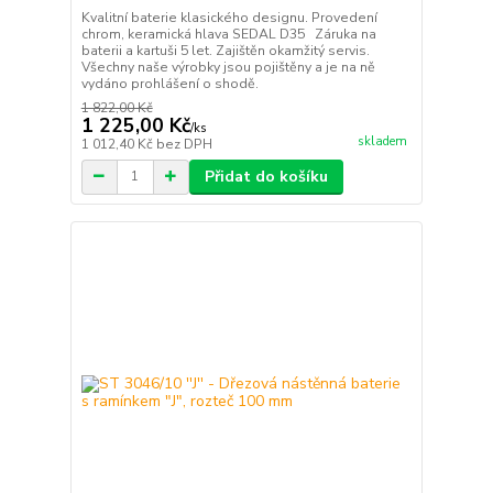
Kvalitní baterie klasického designu. Provedení
chrom, keramická hlava SEDAL D35 Záruka na
baterii a kartuši 5 let. Zajištěn okamžitý servis.
Všechny naše výrobky jsou pojištěny a je na ně
vydáno prohlášení o shodě.
1 822,00 Kč
1 225,00 Kč
/
ks
skladem
1 012,40 Kč
bez DPH
Přidat do košíku