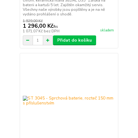
chrom, keramická hlava SEDAL D35 Záruka na
baterii a kartuši 5 let. Zajištěn okamžitý servis.
Všechny naše výrobky jsou pojištěny a je na ně
vydáno prohlášení o shodě.
1 929,00 Kč
1 296,00 Kč
/
ks
skladem
1 071,07 Kč
bez DPH
Přidat do košíku