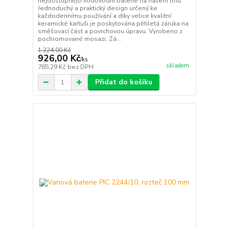
nejdostupnější vodovodní baterie na našem trhu.
Jednoduchý a praktický design určený ke
každodennímu používání a díky velice kvalitní
keramické kartuši je poskytována pětiletá záruka na
směšovací část a povrchovou úpravu. Vyrobeno z
pochromované mosazi. Zá...
1 224,00 Kč
926,00 Kč
/
ks
skladem
765,29 Kč
bez DPH
Přidat do košíku