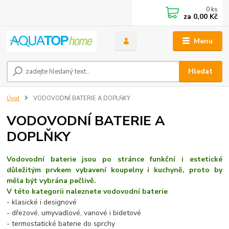
0
ks
za
0,00 Kč
Menu
Hledat
Úvod
VODOVODNÍ BATERIE A DOPLŇKY
VODOVODNÍ BATERIE A
DOPLŇKY
Vodovodní baterie jsou po stránce funkční i estetické
důležitým prvkem vybavení koupelny i kuchyně, proto by
měla být vybrána pečlivě.
V této kategorii naleznete vodovodní baterie
- klasické i designové
- dřezové, umyvadlové, vanové i bidetové
- termostatické baterie do sprchy