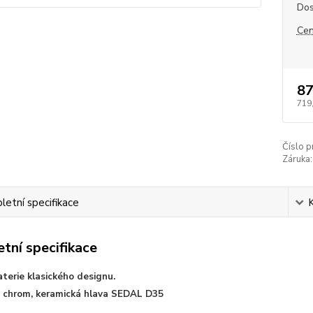
Dos
Cen
87
719
Číslo p
Záruka:
etní specifikace
tní specifikace
aterie klasického designu.
 chrom, keramická hlava SEDAL D35