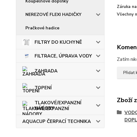
Koupelnové doplňky
Záruka na 
NEREZOVÉ FLEXI HADIČKY
Všechny n
Pračkové hadice
FILTRY DO KUCHYNĚ
Komen
FILTRACE, ÚPRAVA VODY
Zatím nik
ZAHRADA
Přidat
TOPENÍ
Zboží 
TLAKOVÉ/EXPANZNÍ
NÁDOBY
VODO
DOP
AQUACUP ČERPACÍ TECHNIKA