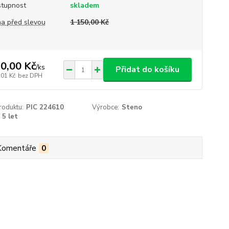
tupnost
skladem
a před slevou
1 150,00 Kč
0,00 Kč
/
ks
Přidat do košíku
,01 Kč
bez DPH
roduktu:
PIC 224610
Výrobce:
Steno
5 let
Komentáře
0