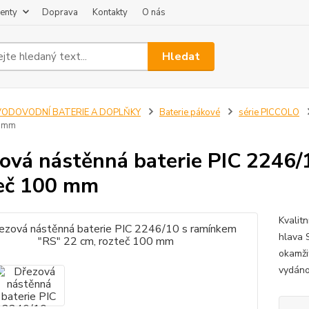
enty
Doprava
Kontakty
O nás
Hledat
VODOVODNÍ BATERIE A DOPLŇKY
Baterie pákové
série PICCOLO
0 mm
ová nástěnná baterie PIC 2246/
eč 100 mm
Kvalit
hlava 
okamži
vydáno