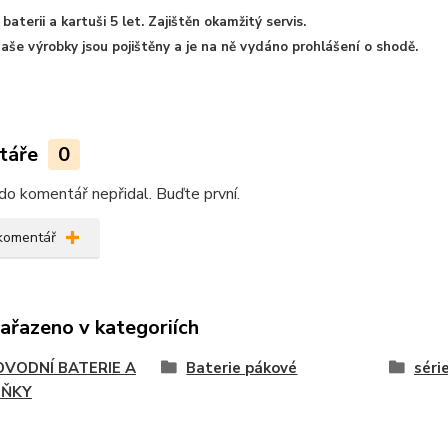
baterii a kartuši 5 let. Zajištěn okamžitý servis.
aše výrobky jsou pojištěny a je na ně vydáno prohlášení o shodě.
táře
0
do komentář nepřidal. Buďte první.
 komentář
zařazeno v kategoriích
VODNÍ BATERIE A
Baterie pákové
séri
LŇKY