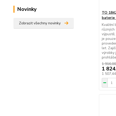
Novinky
TO 1842
baterie
Zobrazit všechny novinky
Kvalitní
různých 
výpustě,
je pouze
proveden
let. Zaj
výrobky 
prohláše
1 916,00
1 824
1 507,4