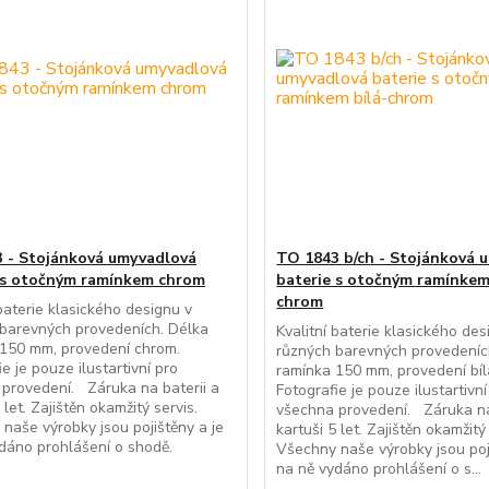
 - Stojánková umyvadlová
TO 1843 b/ch - Stojánková 
 s otočným ramínkem chrom
baterie s otočným ramínkem
chrom
 baterie klasického designu v
barevných provedeních. Délka
Kvalitní baterie klasického des
150 mm, provedení chrom.
různých barevných provedeníc
e je pouze ilustartivní pro
ramínka 150 mm, provedení bí
provedení. Záruka na baterii a
Fotografie je pouze ilustartivní
 let. Zajištěn okamžitý servis.
všechna provedení. Záruka na
naše výrobky jsou pojištěny a je
kartuši 5 let. Zajištěn okamžitý 
dáno prohlášení o shodě.
Všechny naše výrobky jsou poj
na ně vydáno prohlášení o s...