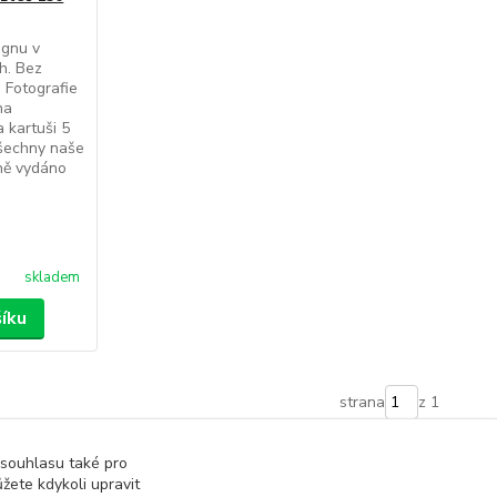
ignu v
h. Bez
. Fotografie
na
 kartuši 5
 Všechny naše
 ně vydáno
skladem
šíku
strana
z 1
 souhlasu také pro
žete kdykoli upravit