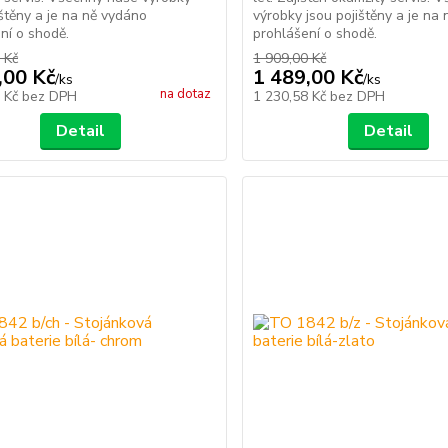
ištěny a je na ně vydáno
výrobky jsou pojištěny a je na
ní o shodě.
prohlášení o shodě.
 Kč
1 909,00 Kč
,00 Kč
1 489,00 Kč
/
ks
/
ks
na dotaz
4 Kč
bez DPH
1 230,58 Kč
bez DPH
Detail
Detail