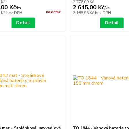
 Kč
2 778,00 Kč
,00 Kč
2 645,00 Kč
/
ks
/
ks
na dotaz
6 Kč
bez DPH
2 185,95 Kč
bez DPH
Detail
Detail
 mat - Stojánková umyvadlová
TO 1844 - Vanová baterie ro