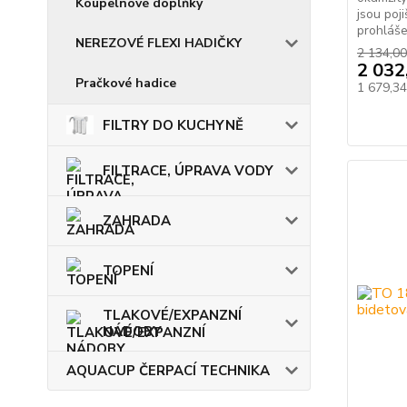
Koupelnové doplňky
jsou poj
prohláše
NEREZOVÉ FLEXI HADIČKY
2 134,00
2 032
Pračkové hadice
1 679,3
FILTRY DO KUCHYNĚ
FILTRACE, ÚPRAVA VODY
ZAHRADA
TOPENÍ
TLAKOVÉ/EXPANZNÍ
NÁDOBY
AQUACUP ČERPACÍ TECHNIKA