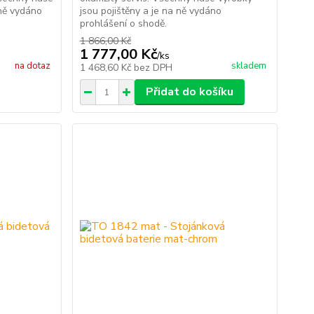
 ně vydáno
jsou pojištěny a je na ně vydáno
prohlášení o shodě.
1 866,00 Kč
1 777,00 Kč
/
ks
na dotaz
skladem
1 468,60 Kč
bez DPH
Přidat do košíku