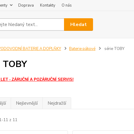
enty
Doprava
Kontakty
O nás
Hledat
VODOVODNÍ BATERIE A DOPLŇKY
Baterie pákové
série TOBY
e TOBY
 LET - ZÁRUČNÍ A POZÁRUČNÍ SERVIS!
jší
Nejlevnější
Nejdražší
1-11 z 11