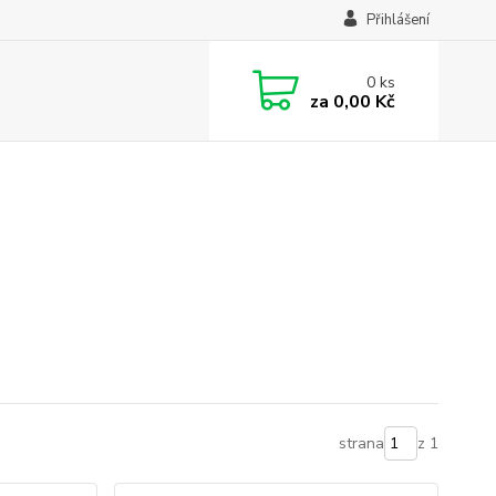
Přihlášení
0
ks
za
0,00 Kč
strana
z 1