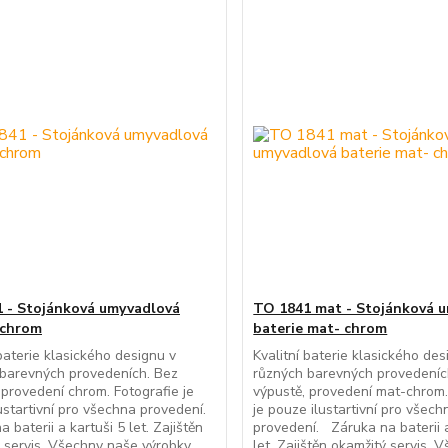
 - Stojánková umyvadlová
TO 1841 mat - Stojánková 
 chrom
baterie mat- chrom
 baterie klasického designu v
Kvalitní baterie klasického des
barevných provedeních. Bez
různých barevných provedeníc
 provedení chrom. Fotografie je
výpustě, provedení mat-chrom.
ustartivní pro všechna provedení.
je pouze ilustartivní pro všech
 baterii a kartuši 5 let. Zajištěn
provedení. Záruka na baterii a
 servis. Všechny naše výrobky
let. Zajištěn okamžitý servis.