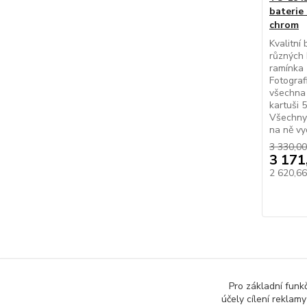
baterie
chrom
Kvalitní
různých 
ramínka
Fotografi
všechna 
kartuši 5
Všechny 
na ně vy
3 330,00
3 171
2 620,6
Pro základní funk
účely cílení reklam