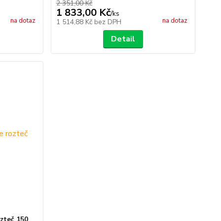
2 351,00 Kč
1 833,00 Kč
/
ks
na dotaz
na dotaz
1 514,88 Kč
bez DPH
Detail
zteč 150