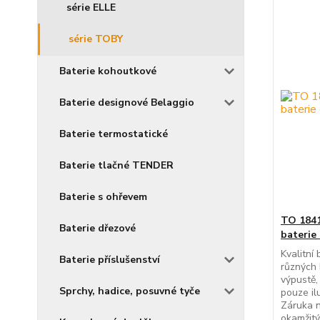
série ELLE
série TOBY
Baterie kohoutkové
Baterie designové Belaggio
Baterie termostatické
Baterie tlačné TENDER
Baterie s ohřevem
TO 1841
Baterie dřezové
baterie
Kvalitní
Baterie příslušenství
různých 
výpustě,
Sprchy, hadice, posuvné tyče
pouze il
Záruka na
okamžitý