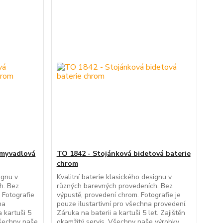
umyvadlová
TO 1842 - Stojánková bidetová baterie
chrom
ignu v
Kvalitní baterie klasického designu v
h. Bez
různých barevných provedeních. Bez
 Fotografie
výpustě, provedení chrom. Fotografie je
na
pouze ilustartivní pro všechna provedení.
 kartuši 5
Záruka na baterii a kartuši 5 let. Zajištěn
 Všechny naše
okamžitý servis. Všechny naše výrobky