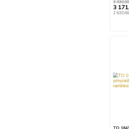
3 330,00
3 171
2 620,6
TO 1843