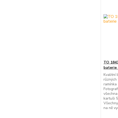
TO 1843
baterie
Kvalitní
různých 
ramínka 
Fotografi
všechna 
kartuši 5
Všechny 
na ně vy