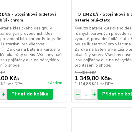
 b/ch - Stojánková bidetová
TO 1842 b/z - Stojánková b
 bílá- chrom
baterie bílá-zlato
 baterie klasického designu v
Kvalitní baterie klasického des
barevných provedeních. Bez
různých barevných provedeníc
 provedení bílá-chrom. Fotografie
výpustě, provedení bílá-zlato. 
 ilustartivní pro všechna
pouze ilustartivní pro všechn
í. Záruka na baterii a kartuši 5
Záruka na baterii a kartuši 5 le
ištěn okamžitý servis. Všechny naše
okamžitý servis. Všechny naše
jsou pojištěny a je na ně vydáno
jsou pojištěny a je na ně vydá
ní o shodě.
prohlášení o shodě.
 Kč
1 730,00 Kč
,00 Kč
1 349,00 Kč
/
ks
/
ks
skladem
4 Kč
bez DPH
1 114,88 Kč
bez DPH
Přidat do košíku
Přidat do ko