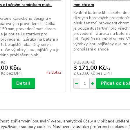
 s otočným ramínkem mat-
mm chrom
Kvalitní baterie klasického des
různých barevných provedeníc
 baterie klasického designu v
příslušenství, provedení chrom
barevných provedeních. Délka
je pouze ilustartivní pro všech
 150 mm, provedení mat-chrom.
provedení. Záruka na baterii a
e je pouze ilustartivní pro
let. Zajištěn okamžitý servis.
provedení. Záruka na baterii a
výrobky jsou pojištěny a je na
 let. Zajištěn okamžitý servis.
prohlášení o shodě.
naše výrobky jsou pojištěny a je
dáno prohlášení o sh...
 Kč
3 330,00 Kč
,00 Kč
3 171,00 Kč
/
ks
/
ks
na dotaz
6 Kč
bez DPH
2 620,66 Kč
bez DPH
Detail
Přidat do ko
čnost, zpříjemnění používání webu, analytické účely a v případě udělení
y využíváme soubory cookies. Nastavení vlastních preferencí cookies mů