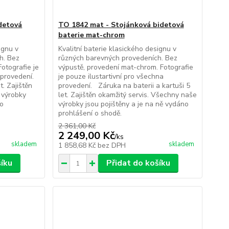
idetová
TO 1842 mat - Stojánková bidetová
baterie mat-chrom
ignu v
Kvalitní baterie klasického designu v
h. Bez
různých barevných provedeních. Bez
Fotografie je
výpustě, provedení mat-chrom. Fotografie
a provedení.
je pouze ilustartivní pro všechna
t. Zajištěn
provedení. Záruka na baterii a kartuši 5
 výrobky
let. Zajištěn okamžitý servis. Všechny naše
no
výrobky jsou pojištěny a je na ně vydáno
prohlášení o shodě.
2 361,00 Kč
2 249,00 Kč
/
ks
skladem
skladem
1 858,68 Kč
bez DPH
šíku
Přidat do košíku