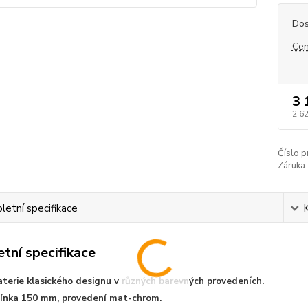
Dos
Cen
3 
2 6
Číslo p
Záruka:
etní specifikace
tní specifikace
baterie klasického designu v různých barevných provedeních.
ínka 150 mm, provedení mat-chrom.