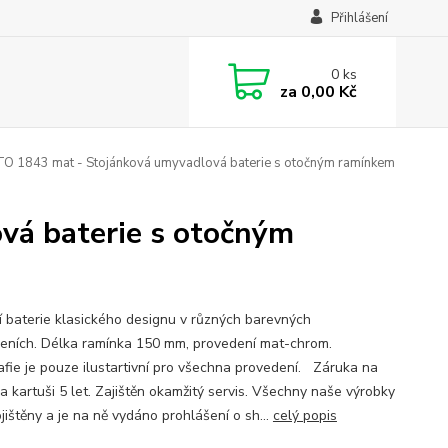
Přihlášení
0
ks
za
0,00 Kč
O 1843 mat - Stojánková umyvadlová baterie s otočným ramínkem
vá baterie s otočným
ní baterie klasického designu v různých barevných
eních. Délka ramínka 150 mm, provedení mat-chrom.
afie je pouze ilustartivní pro všechna provedení. Záruka na
 a kartuši 5 let. Zajištěn okamžitý servis. Všechny naše výrobky
jištěny a je na ně vydáno prohlášení o sh...
celý popis