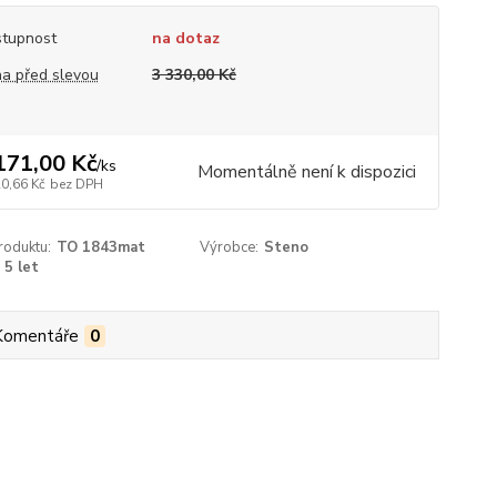
tupnost
na dotaz
a před slevou
3 330,00 Kč
171,00 Kč
/
ks
Momentálně není k dispozici
20,66 Kč
bez DPH
roduktu:
TO 1843mat
Výrobce:
Steno
5 let
Komentáře
0