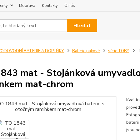
enty
Doprava
Kontakty
O nás
Hledat
VODOVODNÍ BATERIE A DOPLŇKY
Baterie pákové
série TOBY
T
843 mat - Stojánková umyvadlo
ínkem mat-chrom
Kvalit
proved
Fotogr
baterii
jsou po