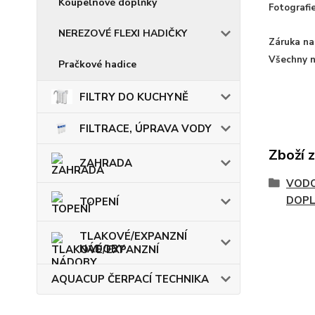
Koupelnové doplňky
Fotografie
NEREZOVÉ FLEXI HADIČKY
Záruka na 
Všechny n
Pračkové hadice
FILTRY DO KUCHYNĚ
FILTRACE, ÚPRAVA VODY
Zboží 
ZAHRADA
VODO
DOP
TOPENÍ
TLAKOVÉ/EXPANZNÍ
NÁDOBY
AQUACUP ČERPACÍ TECHNIKA