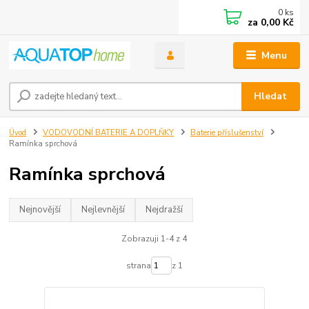
0
ks
za
0,00 Kč
Menu
Hledat
Úvod
VODOVODNÍ BATERIE A DOPLŇKY
Baterie příslušenství
Ramínka sprchová
Ramínka sprchová
Nejnovější
Nejlevnější
Nejdražší
Zobrazuji 1-4 z 4
strana
z 1