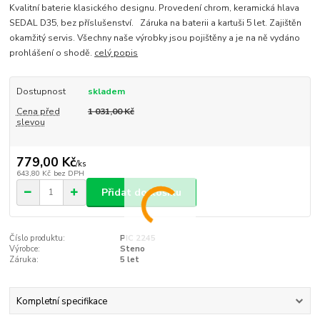
Kvalitní baterie klasického designu. Provedení chrom, keramická hlava
SEDAL D35, bez příslušenství. Záruka na baterii a kartuši 5 let. Zajištěn
okamžitý servis. Všechny naše výrobky jsou pojištěny a je na ně vydáno
prohlášení o shodě.
celý popis
Dostupnost
skladem
Cena před
1 031,00 Kč
slevou
779,00 Kč
/
ks
643,80 Kč
bez DPH
Přidat do košíku
Číslo produktu:
PIC 2245
Výrobce:
Steno
Záruka:
5 let
Kompletní specifikace