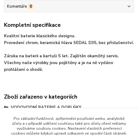
Komentáře
0
Kompletní specifikace
Kvalitní baterie klasického designu.
Provedení chrom, keramická hlava SEDAL D35, bez příslušenství.
Záruka na baterii a kartuši 5 let. Zajištěn okamžitý servis.
Všechny naše výrobky jsou pojištěny a je na ně vydáno
prohlášení o shodě.
Zboží zařazeno v kategoriích
VODOVODNÍ BATERIE A DOPLŇKY
Baterie pákové
Pro základní funkčnost, zpříjemnění používání webu, analytické
účely a v případě udělení souhlasu také pro účely cílení reklamy
série PICCOLO
využíváme soubory cookies. Nastavení vlastních preferencí
cookies můžete kdykoli upravit odkazem ve spodní části stránek.