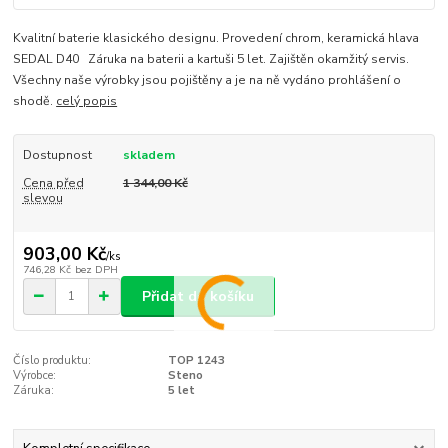
Kvalitní baterie klasického designu. Provedení chrom, keramická hlava
SEDAL D40 Záruka na baterii a kartuši 5 let. Zajištěn okamžitý servis.
Všechny naše výrobky jsou pojištěny a je na ně vydáno prohlášení o
shodě.
celý popis
Dostupnost
skladem
Cena před
1 344,00 Kč
slevou
903,00 Kč
/
ks
746,28 Kč
bez DPH
Přidat do košíku
Číslo produktu:
TOP 1243
Výrobce:
Steno
Záruka:
5 let