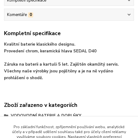
Kompletní specifikace
Komentáře
0
Kompletní specifikace
Kvalitní baterie klasického designu.
Provedení chrom, keramická hlava SEDAL D40
Záruka na baterii a kartuši 5 let. Zajištěn okamžitý servis.
Všechny naše výrobky jsou pojištěny a je na ně vydáno
prohlášení o shodě.
Zboží zařazeno v kategoriích
VODOVODNÍ BATERIE A DOPLŇKY
Baterie pákové
Pro základní funkčnost, zpříjemnění používání webu, analytické
účely a v případě udělení souhlasu také pro účely cílení reklamy
série TOP
využíváme soubory cookies. Nastavení vlastních preferencí