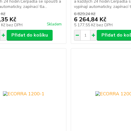
h 24 hodin.Čerpadla se spouští a
a každých 24 hodin.Čerpadla s
automaticky, zapínací tla...
vypínají automaticky, zapínací tl
 Kč
6 829,24 Kč
,35 Kč
6 264,84 Kč
Skladem
7 Kč
bez DPH
5 177,55 Kč
bez DPH
Přidat do košíku
Přidat do ko