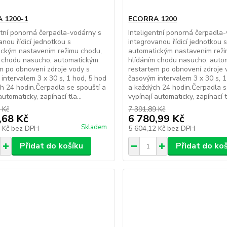
 1200-1
ECORRA 1200
ntní ponorná čerpadla-vodárny s
Inteligentní ponorná čerpadla
anou řídicí jednotkou s
integrovanou řídicí jednotkou 
ickým nastavením režimu chodu,
automatickým nastavením reži
m chodu nasucho, automatickým
hlídáním chodu nasucho, auto
m po obnovení zdroje vody s
restartem po obnovení zdroje 
intervalem 3 x 30 s, 1 hod, 5 hod
časovým intervalem 3 x 30 s, 1
h 24 hodin.Čerpadla se spouští a
a každých 24 hodin.Čerpadla s
automaticky, zapínací tla...
vypínají automaticky, zapínací tl
 Kč
7 391,89 Kč
,68 Kč
6 780,99 Kč
Skladem
3 Kč
bez DPH
5 604,12 Kč
bez DPH
Přidat do košíku
Přidat do ko