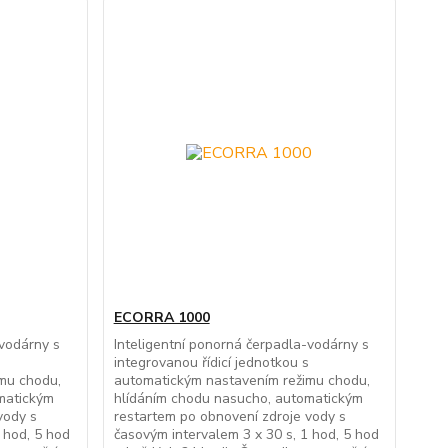
ECORRA 1000
-vodárny s
Inteligentní ponorná čerpadla-vodárny s
s
integrovanou řídicí jednotkou s
mu chodu,
automatickým nastavením režimu chodu,
matickým
hlídáním chodu nasucho, automatickým
vody s
restartem po obnovení zdroje vody s
 hod, 5 hod
časovým intervalem 3 x 30 s, 1 hod, 5 hod