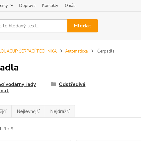
enty
Doprava
Kontakty
O nás
Hledat
AQUACUP ČERPACÍ TECHNIKA
Automatická
Čerpadla
adla
cí vodárny řady
Odstředivá
mat
jší
Nejlevnější
Nejdražší
1-9 z 9