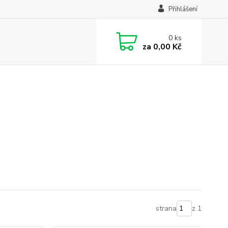
Přihlášení
0
ks
za
0,00 Kč
strana
z 1