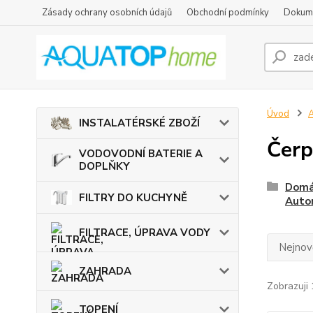
Zásady ochrany osobních údajů
Obchodní podmínky
Dokum
Úvod
INSTALATÉRSKÉ ZBOŽÍ
Čerp
VODOVODNÍ BATERIE A
DOPLŇKY
Domá
FILTRY DO KUCHYNĚ
Auto
FILTRACE, ÚPRAVA VODY
Nejnově
ZAHRADA
Zobrazuji 
TOPENÍ