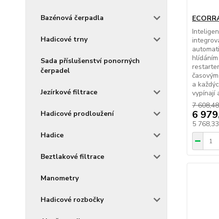
Bazénová čerpadla
ECORRA
Intelige
Hadicové trny
integrov
automat
hlídání
Sada příslušenství ponorných
restarte
čerpadel
časovým 
a každýc
Jezírkové filtrace
vypínají 
7 608,48
6 979
Hadicové prodloužení
5 768,3
Hadice
Beztlakové filtrace
Manometry
Hadicové rozbočky