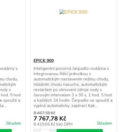
EPICK 900
-vodárny s
Inteligentní ponorná čerpadlo-vodárna s
s
integrovanou řídící jednotkou s
mu chodu,
automatickým nastavením režimu chodu,
matickým
hlídáním chodu nasucho, automatickým
vody s
restartem po obnovení zdroje vody s
 hod, 5 hod
časovým intervalem 3 x 30 s, 1 hod, 5 hod
e spouští a
a každých 24 hodin. Čerpadlo se spouští a
a...
vypíná automaticky, zapínací tlak...
8 467,58 Kč
7 767,78 Kč
Skladem
Skladem
6 419,65 Kč
bez DPH