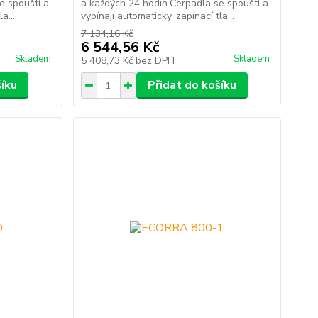
e spouští a
a každých 24 hodin.Čerpadla se spouští a
a...
vypínají automaticky, zapínací tla...
7 134,16 Kč
6 544,56 Kč
Skladem
Skladem
5 408,73 Kč
bez DPH
šíku
Přidat do košíku