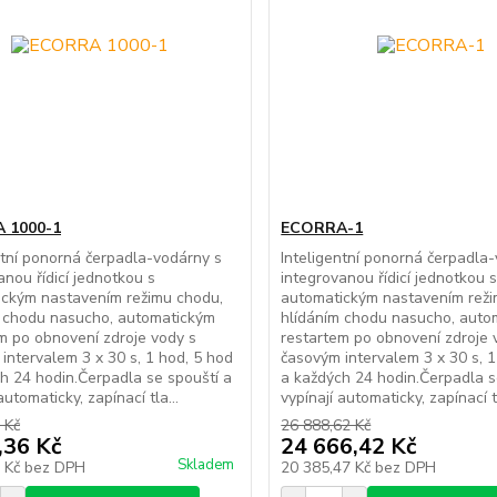
 1000-1
ECORRA-1
ntní ponorná čerpadla-vodárny s
Inteligentní ponorná čerpadla
anou řídicí jednotkou s
integrovanou řídicí jednotkou 
ickým nastavením režimu chodu,
automatickým nastavením reži
m chodu nasucho, automatickým
hlídáním chodu nasucho, auto
m po obnovení zdroje vody s
restartem po obnovení zdroje 
intervalem 3 x 30 s, 1 hod, 5 hod
časovým intervalem 3 x 30 s, 1
h 24 hodin.Čerpadla se spouští a
a každých 24 hodin.Čerpadla s
automaticky, zapínací tla...
vypínají automaticky, zapínací tl
 Kč
26 888,62 Kč
,36 Kč
24 666,42 Kč
Skladem
5 Kč
bez DPH
20 385,47 Kč
bez DPH