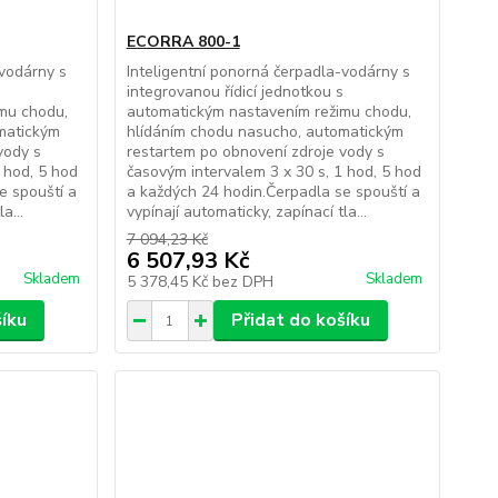
ECORRA 800-1
-vodárny s
Inteligentní ponorná čerpadla-vodárny s
s
integrovanou řídicí jednotkou s
mu chodu,
automatickým nastavením režimu chodu,
matickým
hlídáním chodu nasucho, automatickým
vody s
restartem po obnovení zdroje vody s
 hod, 5 hod
časovým intervalem 3 x 30 s, 1 hod, 5 hod
e spouští a
a každých 24 hodin.Čerpadla se spouští a
a...
vypínají automaticky, zapínací tla...
7 094,23 Kč
6 507,93 Kč
Skladem
Skladem
5 378,45 Kč
bez DPH
šíku
Přidat do košíku