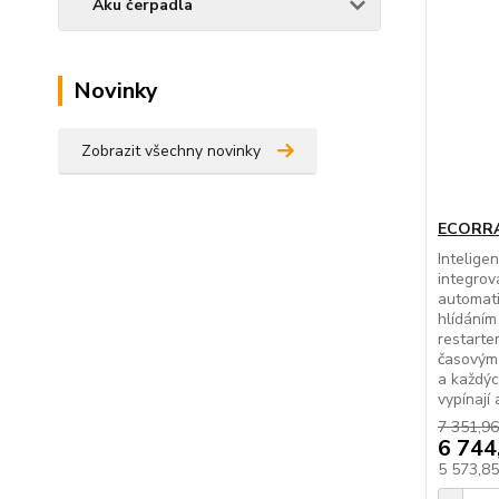
Aku čerpadla
Novinky
Zobrazit všechny novinky
ECORRA
Intelige
integrov
automat
hlídání
restarte
časovým 
a každýc
vypínají 
7 351,96
6 744
5 573,8