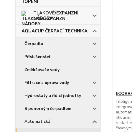
TLAKOVÉ/EXPANZNÍ
NÁDOBY
AQUACUP ČERPACÍ TECHNIKA
Čerpadla
Příslušenství
Změkčovače vody
Filtrace a úprava vody
ECORRA
Hydrostaty a řídící jednotky
Intelige
integrov
S ponorným čerpadlem
automat
hlídání
Automatická
restarte
časovým 