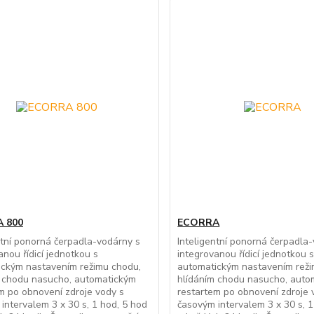
 800
ECORRA
ntní ponorná čerpadla-vodárny s
Inteligentní ponorná čerpadla
anou řídicí jednotkou s
integrovanou řídicí jednotkou 
ickým nastavením režimu chodu,
automatickým nastavením reži
m chodu nasucho, automatickým
hlídáním chodu nasucho, auto
m po obnovení zdroje vody s
restartem po obnovení zdroje 
intervalem 3 x 30 s, 1 hod, 5 hod
časovým intervalem 3 x 30 s, 1