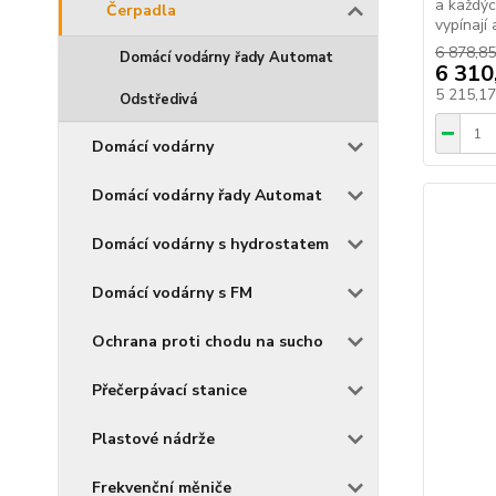
a každýc
Čerpadla
vypínají 
6 878,85
Domácí vodárny řady Automat
6 310
5 215,1
Odstředivá
Domácí vodárny
Domácí vodárny řady Automat
Domácí vodárny s hydrostatem
Domácí vodárny s FM
Ochrana proti chodu na sucho
Přečerpávací stanice
Plastové nádrže
Frekvenční měniče