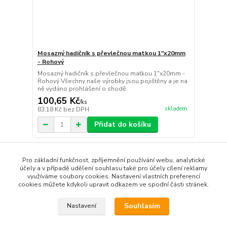
Mosazný hadičník s převlečnou matkou 1"x20mm
- Rohový
Mosazný hadičník s převlečnou matkou 1"x20mm -
Rohový Všechny naše výrobky jsou pojištěny a je na
ně vydáno prohlášení o shodě.
100,65 Kč
/
ks
skladem
83,18 Kč
bez DPH
Přidat do košíku
strana
z 1
Pro základní funkčnost, zpříjemnění používání webu, analytické
účely a v případě udělení souhlasu také pro účely cílení reklamy
využíváme soubory cookies. Nastavení vlastních preferencí
cookies můžete kdykoli upravit odkazem ve spodní části stránek.
Souhlasím
Nastavení