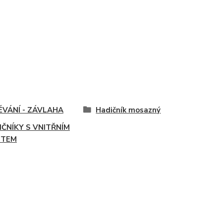
ÉVÁNÍ - ZÁVLAHA
Hadičník mosazný
IČNÍKY S VNITŘNÍM
ITEM