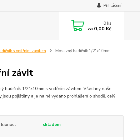
Přihlášení
0
ks
za
0,00 Kč
dičník s vnitřním závitem
Mosazný hadičník 1/2"x10mm -
ní závit
ý hadičník 1/2"x10mm s vnitřním závitem. Všechny naše
y jsou pojištěny a je na ně vydáno prohlášení o shodě.
celý
tupnost
skladem