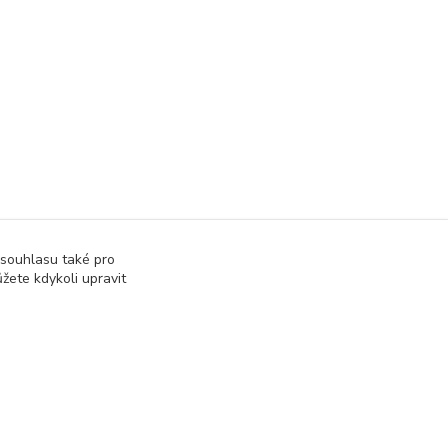
 souhlasu také pro
žete kdykoli upravit
Vytvořeno na
Eshop-rychle.cz