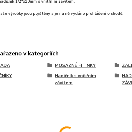
adičník 1/2"x10mm s vnitřním závitem.
aše výrobky jsou pojištěny a je na ně vydáno prohlášení o shodě.
zařazeno v kategoriích
RADA
MOSAZNÉ FITINKY
ZAL
ČNÍKY
Hadičník s vnitřním
HAD
závitem
ZÁV