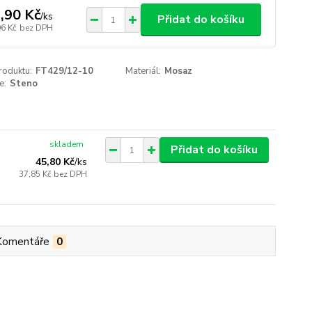
,90 Kč
/
ks
Přidat do košíku
06 Kč
bez DPH
roduktu:
FT429/12-10
Materiál:
Mosaz
e:
Steno
skladem
Přidat do košíku
45,80 Kč
/
ks
37,85 Kč
bez DPH
Komentáře
0