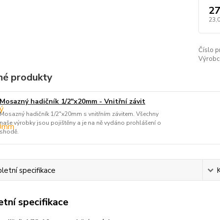
27
23,
Číslo p
Výrobc
é produkty
Mosazný hadičník 1/2"x20mm - Vnitřní závit
Mosazný hadičník 1/2"x20mm s vnitřním závitem. Všechny
naše výrobky jsou pojištěny a je na ně vydáno prohlášení o
shodě.
etní specifikace
tní specifikace