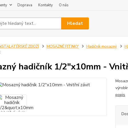
enty
Doprava
Kontakty
O nás
Hledat
INSTALATÉRSKÉ ZBOŽÍ
MOSAZNÉ FITINKY
Hadičník mosazný
Ha
t
zný hadičník 1/2"x10mm - Vnitř
Mosazn
výrobk
popis
Dos