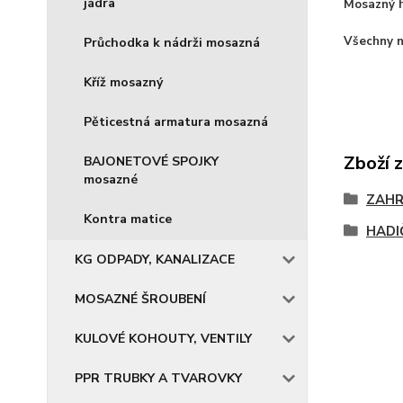
jádra
Mosazný h
Všechny n
Průchodka k nádrži mosazná
Kříž mosazný
Pěticestná armatura mosazná
Zboží 
BAJONETOVÉ SPOJKY
mosazné
ZAH
Kontra matice
HADI
KG ODPADY, KANALIZACE
MOSAZNÉ ŠROUBENÍ
KULOVÉ KOHOUTY, VENTILY
PPR TRUBKY A TVAROVKY