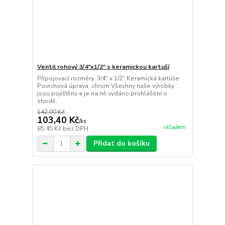
Ventil rohový 3/4"x1/2" s keramickou kartuší
Připojovací rozměry: 3/4″ x 1/2″ Keramická kartuše
Povrchová úprava: chrom Všechny naše výrobky
jsou pojištěny a je na ně vydáno prohlášení o
shodě.
142,00 Kč
103,40 Kč
/
ks
skladem
85,45 Kč
bez DPH
Přidat do košíku