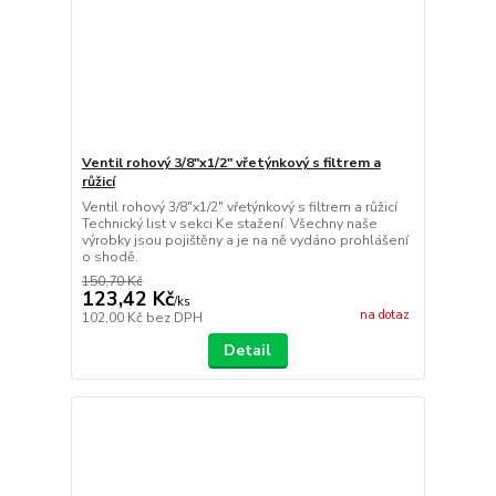
Ventil rohový 3/8"x1/2" vřetýnkový s filtrem a
růžicí
Ventil rohový 3/8"x1/2" vřetýnkový s filtrem a růžicí
Technický list v sekci Ke stažení. Všechny naše
výrobky jsou pojištěny a je na ně vydáno prohlášení
o shodě.
150,70 Kč
123,42 Kč
/
ks
na dotaz
102,00 Kč
bez DPH
Detail