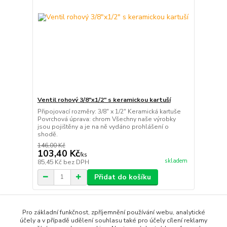
Ventil rohový 3/8"x1/2" s keramickou kartuší
Připojovací rozměry: 3/8″ x 1/2″ Keramická kartuše
Povrchová úprava: chrom Všechny naše výrobky
jsou pojištěny a je na ně vydáno prohlášení o
shodě.
146,00 Kč
103,40 Kč
/
ks
skladem
85,45 Kč
bez DPH
Přidat do košíku
strana
z 1
Pro základní funkčnost, zpříjemnění používání webu, analytické
účely a v případě udělení souhlasu také pro účely cílení reklamy