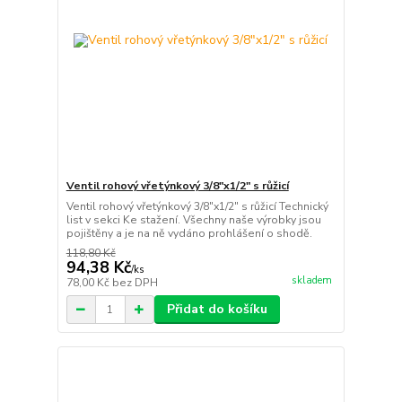
Ventil rohový vřetýnkový 3/8"x1/2" s růžicí
Ventil rohový vřetýnkový 3/8"x1/2" s růžicí Technický
list v sekci Ke stažení. Všechny naše výrobky jsou
pojištěny a je na ně vydáno prohlášení o shodě.
118,80 Kč
94,38 Kč
/
ks
skladem
78,00 Kč
bez DPH
Přidat do košíku