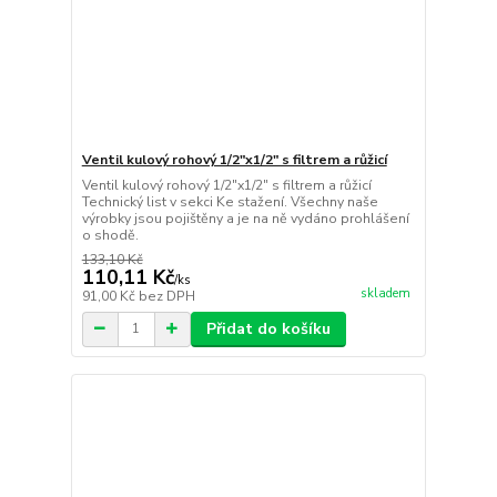
Ventil kulový rohový 1/2"x1/2" s filtrem a růžicí
Ventil kulový rohový 1/2"x1/2" s filtrem a růžicí
Technický list v sekci Ke stažení. Všechny naše
výrobky jsou pojištěny a je na ně vydáno prohlášení
o shodě.
133,10 Kč
110,11 Kč
/
ks
skladem
91,00 Kč
bez DPH
Přidat do košíku