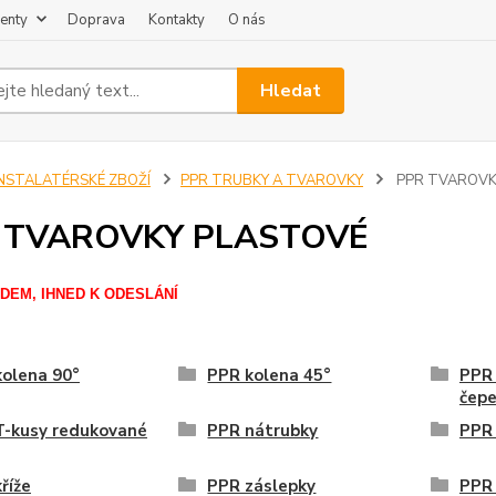
enty
Doprava
Kontakty
O nás
Hledat
INSTALATÉRSKÉ ZBOŽÍ
PPR TRUBKY A TVAROVKY
PPR TVAROVK
 TVAROVKY PLASTOVÉ
DEM, IHNED K ODESLÁNÍ
olena 90°
PPR kolena 45°
PPR 
čep
T-kusy redukované
PPR nátrubky
PPR 
říže
PPR záslepky
PPR 