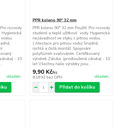
PPR koleno 90° 32 mm
 Pro rozvody
PPR koleno 90° 32 mm Použití: Pro rozvody
. Hygienická
studené a teplé užitkové vody. Hygienická
u vodou
nezávadnost ve styku s pitnou vodou
nadná,
( Atestace pro pitnou vodu) Snadná,
ní
rychlá a čistá montáž. Spojování
ikovaný
polyfúzním svařováním. Certifikovaný
záruka) - 10
výrobek Záruka: (prodloužená záruka) - 10
..
let Všechny naše výrobky jsou...
9,90 Kč
/
ks
skladem
skladem
8,18 Kč
bez DPH
šíku
Přidat do košíku