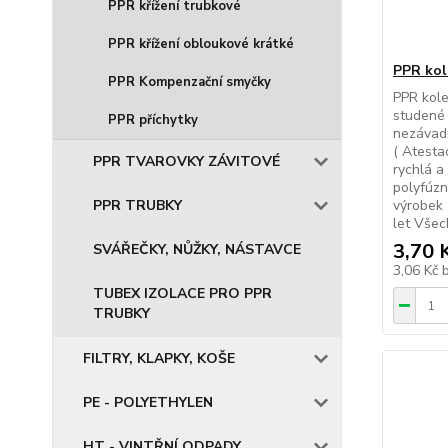
PPR křížení trubkové
PPR křížení obloukové krátké
PPR kol
PPR Kompenzační smyčky
PPR kole
studené 
PPR příchytky
nezávadn
( Atesta
PPR TVAROVKY ZÁVITOVÉ
rychlá a
polyfúzn
PPR TRUBKY
výrobek 
let Všec
3,70 
SVÁŘEČKY, NŮŽKY, NÁSTAVCE
3,06 Kč
TUBEX IZOLACE PRO PPR
TRUBKY
FILTRY, KLAPKY, KOŠE
PE - POLYETHYLEN
HT - VINTŘNÍ ODPADY