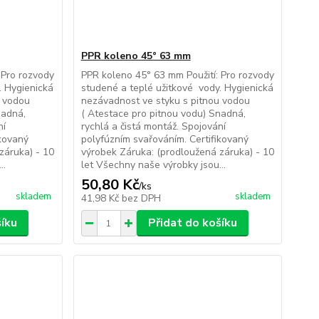
PPR koleno 45° 63 mm
 Pro rozvody
PPR koleno 45° 63 mm Použití: Pro rozvody
. Hygienická
studené a teplé užitkové vody. Hygienická
u vodou
nezávadnost ve styku s pitnou vodou
nadná,
( Atestace pro pitnou vodu) Snadná,
ní
rychlá a čistá montáž. Spojování
ikovaný
polyfúzním svařováním. Certifikovaný
záruka) - 10
výrobek Záruka: (prodloužená záruka) - 10
..
let Všechny naše výrobky jsou...
50,80 Kč
/
ks
skladem
skladem
41,98 Kč
bez DPH
šíku
Přidat do košíku