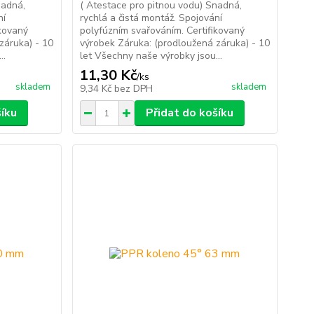
nadná,
( Atestace pro pitnou vodu) Snadná,
ní
rychlá a čistá montáž. Spojování
ikovaný
polyfúzním svařováním. Certifikovaný
záruka) - 10
výrobek Záruka: (prodloužená záruka) - 10
..
let Všechny naše výrobky jsou...
11,30 Kč
/
ks
skladem
skladem
9,34 Kč
bez DPH
šíku
Přidat do košíku