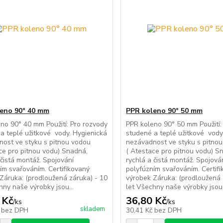
eno 90° 40 mm
PPR koleno 90° 50 mm
no 90° 40 mm Použití: Pro rozvody
PPR koleno 90° 50 mm Použití:
a teplé užitkové vody. Hygienická
studené a teplé užitkové vody
ost ve styku s pitnou vodou
nezávadnost ve styku s pitno
ce pro pitnou vodu) Snadná,
( Atestace pro pitnou vodu) S
 čistá montáž. Spojování
rychlá a čistá montáž. Spojová
ím svařováním. Certifikovaný
polyfúzním svařováním. Certif
Záruka: (prodloužená záruka) - 10
výrobek Záruka: (prodloužená 
hny naše výrobky jsou...
let Všechny naše výrobky jsou.
 Kč
36,80 Kč
/
ks
/
ks
skladem
č
bez DPH
30,41 Kč
bez DPH