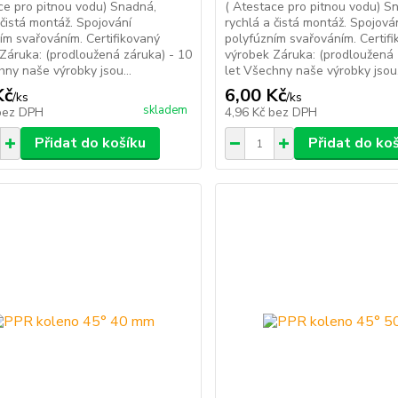
ce pro pitnou vodu) Snadná,
( Atestace pro pitnou vodu) S
 čistá montáž. Spojování
rychlá a čistá montáž. Spojová
ím svařováním. Certifikovaný
polyfúzním svařováním. Certif
Záruka: (prodloužená záruka) - 10
výrobek Záruka: (prodloužená 
hny naše výrobky jsou...
let Všechny naše výrobky jsou.
Kč
6,00 Kč
/
ks
/
ks
skladem
bez DPH
4,96 Kč
bez DPH
Přidat do košíku
Přidat do ko