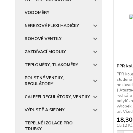
VODOMĚRY
NEREZOVÉ FLEXI HADIČKY
ROHOVÉ VENTILY
ZAZDÍVACÍ MODULY
TEPLOMĚRY, TLAKOMĚRY
PPR kol
PPR kole
POJISTNÉ VENTILY,
studené 
REGULÁTORY
nezávadn
( Atesta
rychlá a
CALEFFI REGULÁTORY, VENTILY
polyfúzn
výrobek 
VÝPUSTĚ A SIFONY
let Všec
18,30
TEPELNÉ IZOLACE PRO
15,12 K
TRUBKY