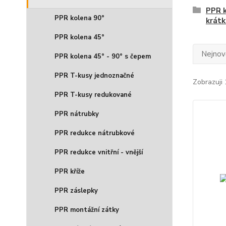
PPR k
PPR kolena 90°
krátk
PPR kolena 45°
Nejnově
PPR kolena 45° - 90° s čepem
PPR T-kusy jednoznačné
Zobrazuji 
PPR T-kusy redukované
PPR nátrubky
PPR redukce nátrubkové
PPR redukce vnitřní - vnější
PPR kříže
PPR záslepky
PPR montážní zátky