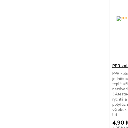
PPR kol
PPR kole
jedničko
teplé už
nezávadn
( Atesta
rychlá a
polyfúzn
výrobek 
let ...
4,90 