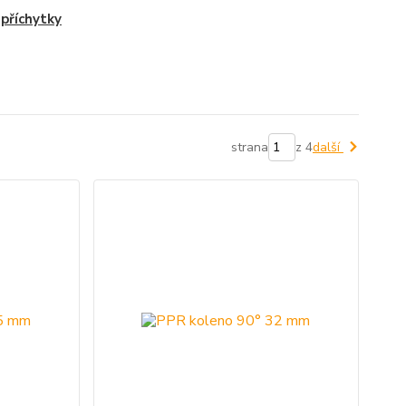
příchytky
strana
z 4
další