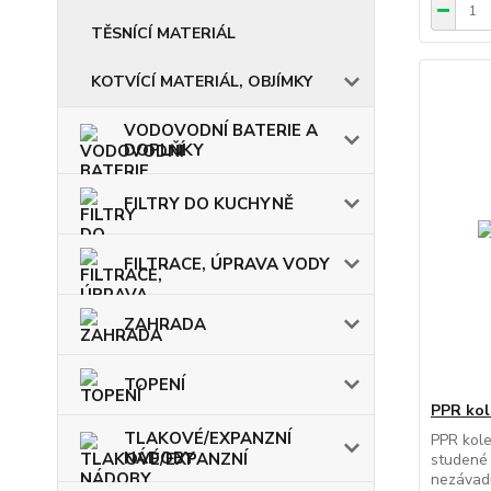
TĚSNÍCÍ MATERIÁL
KOTVÍCÍ MATERIÁL, OBJÍMKY
VODOVODNÍ BATERIE A
DOPLŇKY
FILTRY DO KUCHYNĚ
FILTRACE, ÚPRAVA VODY
ZAHRADA
TOPENÍ
PPR kol
TLAKOVÉ/EXPANZNÍ
PPR kole
NÁDOBY
studené 
nezávadn