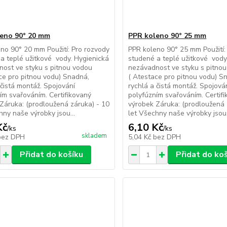
eno 90° 20 mm
PPR koleno 90° 25 mm
no 90° 20 mm Použití: Pro rozvody
PPR koleno 90° 25 mm Použití:
a teplé užitkové vody. Hygienická
studené a teplé užitkové vody
ost ve styku s pitnou vodou
nezávadnost ve styku s pitno
ce pro pitnou vodu) Snadná,
( Atestace pro pitnou vodu) S
 čistá montáž. Spojování
rychlá a čistá montáž. Spojová
ím svařováním. Certifikovaný
polyfúzním svařováním. Certif
Záruka: (prodloužená záruka) - 10
výrobek Záruka: (prodloužená 
hny naše výrobky jsou...
let Všechny naše výrobky jsou.
Kč
6,10 Kč
/
ks
/
ks
skladem
bez DPH
5,04 Kč
bez DPH
Přidat do košíku
Přidat do ko