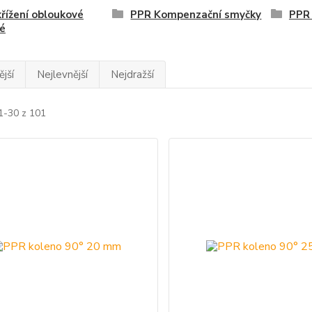
řížení obloukové
PPR Kompenzační smyčky
PPR 
é
jší
Nejlevnější
Nejdražší
1-30 z 101