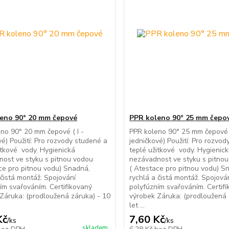
eno 90° 20 mm čepové
PPR koleno 90° 25 mm čepo
no 90° 20 mm čepové ( I -
PPR koleno 90° 25 mm čepové (
vé) Použití: Pro rozvody studené a
jedničkové) Použití: Pro rozvo
itkové vody. Hygienická
teplé užitkové vody. Hygienic
ost ve styku s pitnou vodou
nezávadnost ve styku s pitno
ce pro pitnou vodu) Snadná,
( Atestace pro pitnou vodu) S
 čistá montáž. Spojování
rychlá a čistá montáž. Spojová
ím svařováním. Certifikovaný
polyfúzním svařováním. Certif
Záruka: (prodloužená záruka) - 10
výrobek Záruka: (prodloužená 
let ...
Kč
7,60 Kč
/
ks
/
ks
skladem