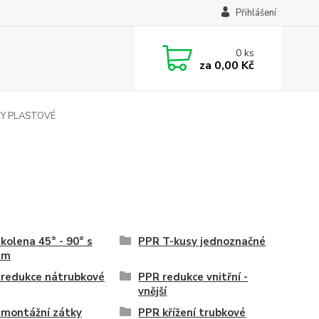
Přihlášení
0
ks
za
0,00 Kč
Y PLASTOVÉ
kolena 45° - 90° s
PPR T-kusy jednoznačné
em
redukce nátrubkové
PPR redukce vnitřní -
vnější
montážní zátky
PPR křížení trubkové