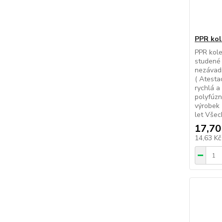
PPR kol
PPR kole
studené 
nezávadn
( Atesta
rychlá a
polyfúzn
výrobek 
let Všec
17,70
14,63 K