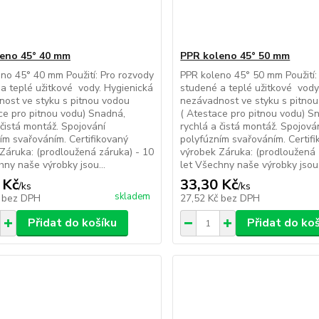
eno 45° 40 mm
PPR koleno 45° 50 mm
no 45° 40 mm Použití: Pro rozvody
PPR koleno 45° 50 mm Použití:
a teplé užitkové vody. Hygienická
studené a teplé užitkové vody
ost ve styku s pitnou vodou
nezávadnost ve styku s pitno
ce pro pitnou vodu) Snadná,
( Atestace pro pitnou vodu) S
 čistá montáž. Spojování
rychlá a čistá montáž. Spojová
ím svařováním. Certifikovaný
polyfúzním svařováním. Certif
Záruka: (prodloužená záruka) - 10
výrobek Záruka: (prodloužená 
hny naše výrobky jsou...
let Všechny naše výrobky jsou.
 Kč
33,30 Kč
/
ks
/
ks
skladem
č
bez DPH
27,52 Kč
bez DPH
Přidat do košíku
Přidat do ko