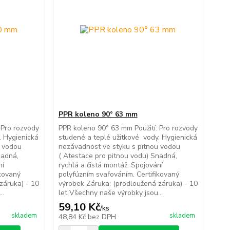
PPR koleno 90° 63 mm
 Pro rozvody
PPR koleno 90° 63 mm Použití: Pro rozvody
. Hygienická
studené a teplé užitkové vody. Hygienická
u vodou
nezávadnost ve styku s pitnou vodou
nadná,
( Atestace pro pitnou vodu) Snadná,
ní
rychlá a čistá montáž. Spojování
ikovaný
polyfúzním svařováním. Certifikovaný
záruka) - 10
výrobek Záruka: (prodloužená záruka) - 10
..
let Všechny naše výrobky jsou...
59,10 Kč
/
ks
skladem
skladem
48,84 Kč
bez DPH