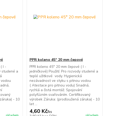
vé
PPR koleno 45° 20 mm čepové
 I -
PPR koleno 45° 20 mm čepové ( I -
dy studené a
jedničkové) Použití: Pro rozvody studené a
ká
teplé užitkové vody. Hygienická
u vodou
nezávadnost ve styku s pitnou vodou
nadná,
( Atestace pro pitnou vodu) Snadná,
ní
rychlá a čistá montáž. Spojování
ikovaný
polyfúzním svařováním. Certifikovaný
záruka) - 10
výrobek Záruka: (prodloužená záruka) - 10
let ...
4,60 Kč
/
ks
skladem
skladem