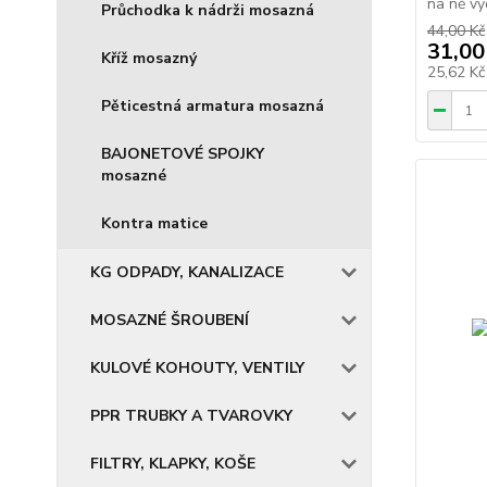
na ně vy
Průchodka k nádrži mosazná
44,00 Kč
31,00
Kříž mosazný
25,62 K
Pěticestná armatura mosazná
BAJONETOVÉ SPOJKY
mosazné
Kontra matice
KG ODPADY, KANALIZACE
MOSAZNÉ ŠROUBENÍ
KULOVÉ KOHOUTY, VENTILY
PPR TRUBKY A TVAROVKY
FILTRY, KLAPKY, KOŠE