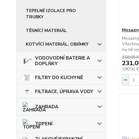
TEPELNÉ IZOLACE PRO
TRUBKY
Mosazný
TĚSNÍCÍ MATERIÁL
Mosazný 
Všechny 
KOTVÍCÍ MATERIÁL, OBJÍMKY
na ně vy
358,00 K
VODOVODNÍ BATERIE A
231,0
DOPLŇKY
190,91 
FILTRY DO KUCHYNĚ
FILTRACE, ÚPRAVA VODY
ZAHRADA
TOPENÍ
TLAKOVÉ/EXPANZNÍ