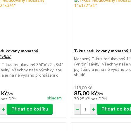
edukovaný mosazný
T-kus redukovaný mosazný 1
"x3/4"
Mosazný T-kus redukovaný 1"
(Vnitřní závity) Všechny naše 
 T-kus redukovaný 3/4"x1/2"x3/4"
pojištěny a je na ně vydáno pr
 závity) Všechny naše výrobky jsou
shodě.
y a je na ně vydáno prohlášení o
119,00 Kč
 Kč
85,00 Kč
/
ks
/
ks
skladem
č
bez DPH
70,25 Kč
bez DPH
Přidat do košíku
Přidat do ko