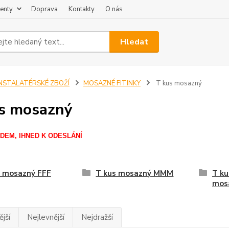
enty
Doprava
Kontakty
O nás
Hledat
INSTALATÉRSKÉ ZBOŽÍ
MOSAZNÉ FITINKY
T kus mosazný
s mosazný
DEM, IHNED K ODESLÁNÍ
s mosazný FFF
T kus mosazný MMM
T ku
mos
jší
Nejlevnější
Nejdražší