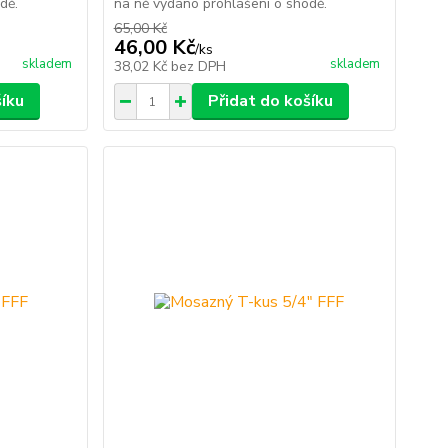
dě.
na ně vydáno prohlášení o shodě.
65,00 Kč
46,00 Kč
/
ks
skladem
skladem
38,02 Kč
bez DPH
šíku
Přidat do košíku