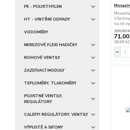
Mosazný
PE - POLYETHYLEN
Mosazný 
Všechny 
HT - VINTŘNÍ ODPADY
na ně vy
100,00 K
VODOMĚRY
71,00
58,68 K
NEREZOVÉ FLEXI HADIČKY
ROHOVÉ VENTILY
ZAZDÍVACÍ MODULY
TEPLOMĚRY, TLAKOMĚRY
POJISTNÉ VENTILY,
REGULÁTORY
CALEFFI REGULÁTORY, VENTILY
VÝPUSTĚ A SIFONY