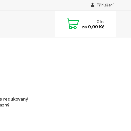
Přihlášení
0
ks
za
0,00 Kč
s redukovaný
azný