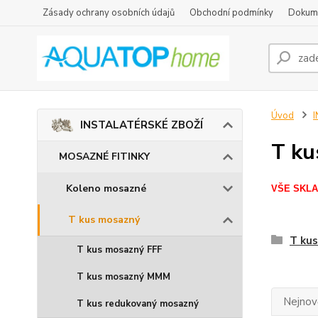
Zásady ochrany osobních údajů
Obchodní podmínky
Dokum
Úvod
INSTALATÉRSKÉ ZBOŽÍ
T ku
MOSAZNÉ FITINKY
Koleno mosazné
VŠE SKLA
T kus mosazný
T ku
T kus mosazný FFF
T kus mosazný MMM
Nejnově
T kus redukovaný mosazný