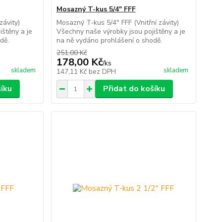
Mosazný T-kus 5/4" FFF
závity)
Mosazný T-kus 5/4" FFF (Vnitřní závity)
ištěny a je
Všechny naše výrobky jsou pojištěny a je
dě.
na ně vydáno prohlášení o shodě.
251,00 Kč
178,00 Kč
/
ks
skladem
skladem
147,11 Kč
bez DPH
šíku
Přidat do košíku