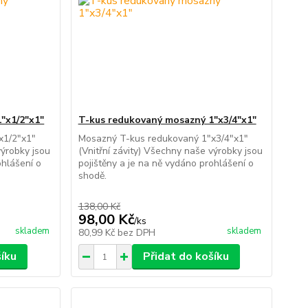
"x1/2"x1"
T-kus redukovaný mosazný 1"x3/4"x1"
x1/2"x1"
Mosazný T-kus redukovaný 1"x3/4"x1"
výrobky jsou
(Vnitřní závity) Všechny naše výrobky jsou
ohlášení o
pojištěny a je na ně vydáno prohlášení o
shodě.
138,00 Kč
98,00 Kč
/
ks
skladem
skladem
80,99 Kč
bez DPH
šíku
Přidat do košíku