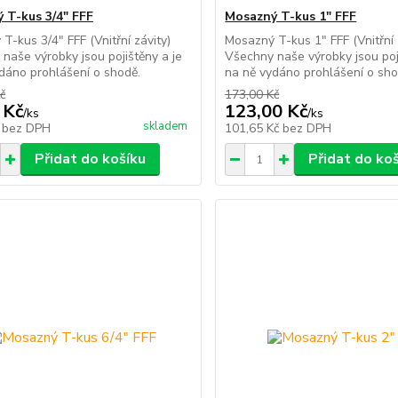
 T-kus 3/4" FFF
Mosazný T-kus 1" FFF
T-kus 3/4" FFF (Vnitřní závity)
Mosazný T-kus 1" FFF (Vnitřní 
naše výrobky jsou pojištěny a je
Všechny naše výrobky jsou poj
dáno prohlášení o shodě.
na ně vydáno prohlášení o sho
č
173,00 Kč
 Kč
123,00 Kč
/
ks
/
ks
skladem
č
bez DPH
101,65 Kč
bez DPH
Přidat do košíku
Přidat do ko