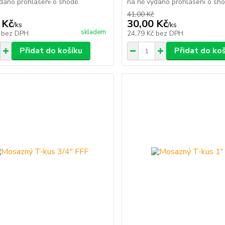
dáno prohlášení o shodě.
na ně vydáno prohlášení o sho
41,00 Kč
 Kč
30,00 Kč
/
ks
/
ks
skladem
č
bez DPH
24,79 Kč
bez DPH
Přidat do košíku
Přidat do ko