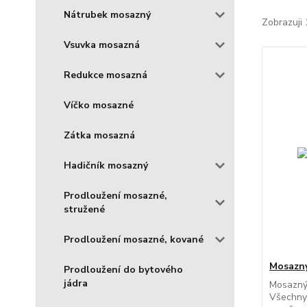
Nátrubek mosazný
Zobrazuji 
Vsuvka mosazná
Redukce mosazná
Víčko mosazné
Zátka mosazná
Hadičník mosazný
Prodloužení mosazné,
stružené
Prodloužení mosazné, kované
Mosazný
Prodloužení do bytového
jádra
Mosazný 
Všechny 