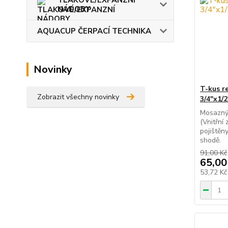
NÁDOBY
AQUACUP ČERPACÍ TECHNIKA
Novinky
T-kus r
Zobrazit všechny novinky
3/4"x1/2
Mosazný
(Vnitřní
pojištěn
shodě.
91,00 Kč
65,00
53,72 K