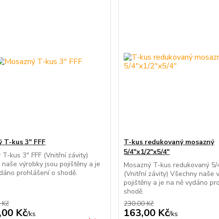
 T-kus 3" FFF
T-kus redukovaný mosazný
5/4"x1/2"x5/4"
T-kus 3" FFF (Vnitřní závity)
naše výrobky jsou pojištěny a je
Mosazný T-kus redukovaný 5/4
dáno prohlášení o shodě.
(Vnitřní závity) Všechny naše 
pojištěny a je na ně vydáno pr
shodě.
 Kč
230,00 Kč
,00 Kč
163,00 Kč
/
ks
/
ks