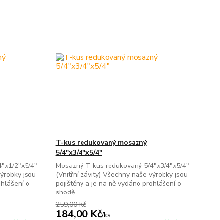
T-kus redukovaný mosazný
5/4"x3/4"x5/4"
"x1/2"x5/4"
Mosazný T-kus redukovaný 5/4"x3/4"x5/4"
výrobky jsou
(Vnitřní závity) Všechny naše výrobky jsou
ohlášení o
pojištěny a je na ně vydáno prohlášení o
shodě.
259,00 Kč
184,00 Kč
/
ks