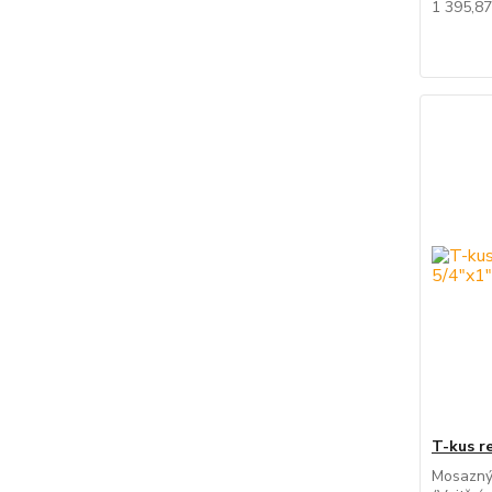
1 395,8
T-kus r
Mosazný