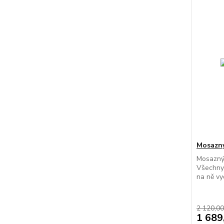
Mosazný
Mosazný 
Všechny 
na ně vy
2 120,00
1 689