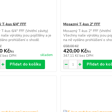
 T-kus 6/4" FFF
Mosazný T-kus 2" FFF
T-kus 6/4" FFF (Vnitřní závity)
Mosazný T-kus 2" FFF (Vnitřní 
naše výrobky jsou pojištěny a je
Všechny naše výrobky jsou poj
dáno prohlášení o shodě.
na ně vydáno prohlášení o sho
č
658,00 Kč
0 Kč
420,00 Kč
/
ks
/
ks
skladem
Kč
bez DPH
347,11 Kč
bez DPH
Přidat do košíku
Přidat do ko