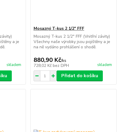
Mosazný T-kus 2 1/2" FFF
závity)
Mosazný T-kus 2 1/2" FFF (Vnitřní závity)
ištěny a je
Všechny naše výrobky jsou pojištěny a je
dě.
na ně vydáno prohlášení o shodě.
880,90 Kč
/
ks
skladem
skladem
728,02 Kč
bez DPH
šíku
Přidat do košíku