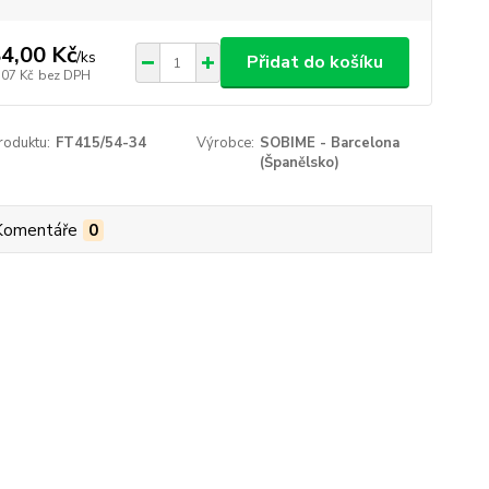
4,00 Kč
/
ks
Přidat do košíku
,07 Kč
bez DPH
roduktu:
FT415/54-34
Výrobce:
SOBIME - Barcelona
(Španělsko)
Komentáře
0