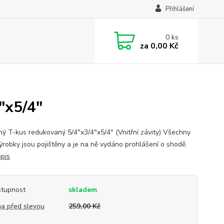
Přihlášení
0
ks
za
0,00 Kč
"x5/4"
ý T-kus redukovaný 5/4"x3/4"x5/4" (Vnitřní závity) Všechny
ýrobky jsou pojištěny a je na ně vydáno prohlášení o shodě.
opis
tupnost
skladem
a před slevou
259,00 Kč