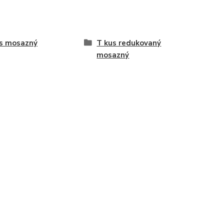
s mosazný
T kus redukovaný
mosazný