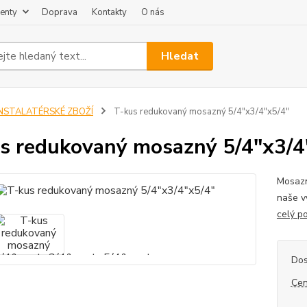
enty
Doprava
Kontakty
O nás
Hledat
INSTALATÉRSKÉ ZBOŽÍ
T-kus redukovaný mosazný 5/4"x3/4"x5/4"
s redukovaný mosazný 5/4"x3/4
Mosazn
naše v
celý p
Dos
Cen