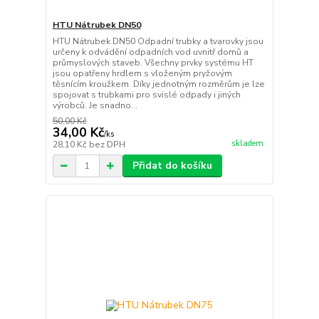
HTU Nátrubek DN50
HTU Nátrubek DN50 Odpadní trubky a tvarovky jsou
určeny k odvádění odpadních vod uvnitř domů a
průmyslových staveb. Všechny prvky systému HT
jsou opatřeny hrdlem s vloženým pryžovým
těsnícím kroužkem. Díky jednotným rozměrům je lze
spojovat s trubkami pro svislé odpady i jiných
výrobců. Je snadno...
50,00 Kč
34,00 Kč
/
ks
skladem
28,10 Kč
bez DPH
Přidat do košíku