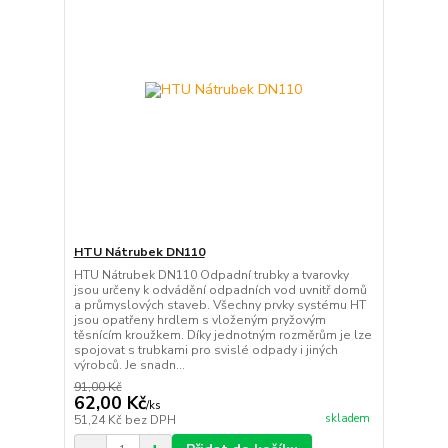
HTU Nátrubek DN110
HTU Nátrubek DN110 Odpadní trubky a tvarovky
jsou určeny k odvádění odpadních vod uvnitř domů
a průmyslových staveb. Všechny prvky systému HT
jsou opatřeny hrdlem s vloženým pryžovým
těsnícím kroužkem. Díky jednotným rozměrům je lze
spojovat s trubkami pro svislé odpady i jiných
výrobců. Je snadn...
91,00 Kč
62,00 Kč
/
ks
skladem
51,24 Kč
bez DPH