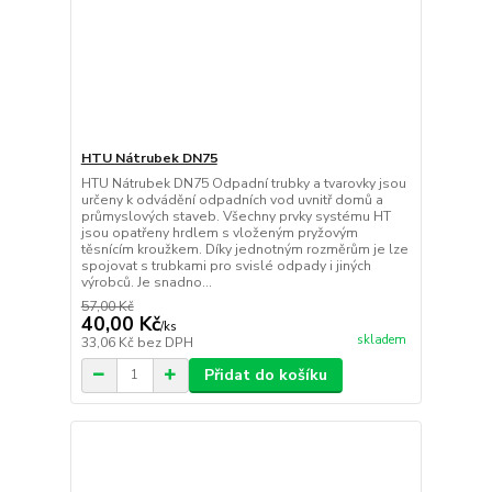
HTU Nátrubek DN75
HTU Nátrubek DN75 Odpadní trubky a tvarovky jsou
určeny k odvádění odpadních vod uvnitř domů a
průmyslových staveb. Všechny prvky systému HT
jsou opatřeny hrdlem s vloženým pryžovým
těsnícím kroužkem. Díky jednotným rozměrům je lze
spojovat s trubkami pro svislé odpady i jiných
výrobců. Je snadno...
57,00 Kč
40,00 Kč
/
ks
skladem
33,06 Kč
bez DPH
Přidat do košíku