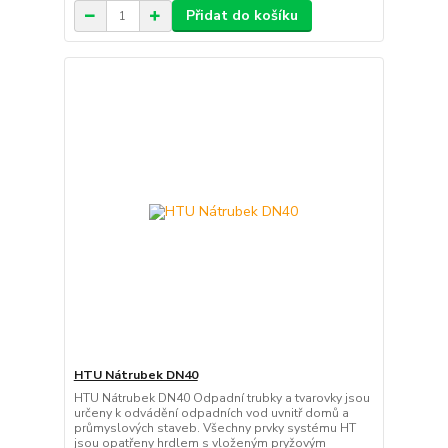
Přidat do košíku
HTU Nátrubek DN40
HTU Nátrubek DN40 Odpadní trubky a tvarovky jsou
určeny k odvádění odpadních vod uvnitř domů a
průmyslových staveb. Všechny prvky systému HT
jsou opatřeny hrdlem s vloženým pryžovým