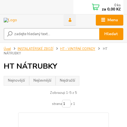
0
ks
za
0,00 Kč
Menu
Hledat
Úvod
INSTALATÉRSKÉ ZBOŽÍ
HT - VINTŘNÍ ODPADY
HT
NÁTRUBKY
HT NÁTRUBKY
Nejnovější
Nejlevnější
Nejdražší
Zobrazuji 1-5 z 5
strana
z 1