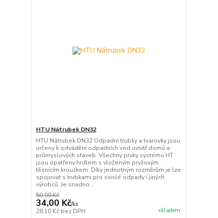
HTU Nátrubek DN32
HTU Nátrubek DN32 Odpadní trubky a tvarovky jsou
určeny k odvádění odpadních vod uvnitř domů a
průmyslových staveb. Všechny prvky systému HT
jsou opatřeny hrdlem s vloženým pryžovým
těsnícím kroužkem. Díky jednotným rozměrům je lze
spojovat s trubkami pro svislé odpady i jiných
výrobců. Je snadno...
50,00 Kč
34,00 Kč
/
ks
skladem
28,10 Kč
bez DPH