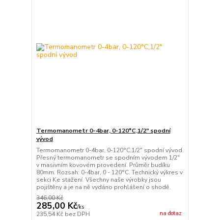
Termomanometr 0-4bar, 0-120°C,1/2" spodní
vývod
Termomanometr 0-4bar, 0-120°C,1/2" spodní vývod.
Přesný termomanometr se spodním vývodem 1/2"
v masivním kovovém provedení. Průměr budíku
80mm. Rozsah: 0-4bar, 0 - 120°C. Technický výkres v
sekci Ke stažení. Všechny naše výrobky jsou
pojištěny a je na ně vydáno prohlášení o shodě.
346,00 Kč
285,00 Kč
/
ks
na dotaz
235,54 Kč
bez DPH