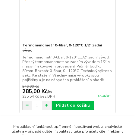
Termomanometr 0-6bar, 0-120°C,1/2" zadní
vývod
Termomanometr 0-6bar, 0-120°C,1/2" zadní vývod.
Přesný termomanometr se zadním vývodem 1/2" v
masivním kovovém provedení. Průměr budíku
80mm. Rozsah: 0-6bar, 0 - 120°C. Technický výkres v
sekci Ke stažení. Všechny naše výrobky jsou
pojištěny a je na ně vydáno prohlášení o shodě.
346,00 Kč
285,00 Kč
/
ks
skladem
235,54 Kč
bez DPH
Přidat do košíku
strana
z 1
Pro základní funkčnost, zpříjemnění používání webu, analytické
účely a v případě udělení souhlasu také pro účely cílení reklamy