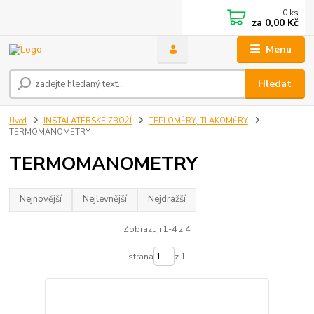
0
ks
za
0,00 Kč
Menu
Hledat
Úvod
INSTALATÉRSKÉ ZBOŽÍ
TEPLOMĚRY, TLAKOMĚRY
TERMOMANOMETRY
TERMOMANOMETRY
Nejnovější
Nejlevnější
Nejdražší
Zobrazuji 1-4 z 4
strana
z 1