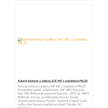
Kulový kohout s pákou 3/4" MF s ucpávkou PN 25
Kulový kohout s pákou 3/4" MF s ucpávkou PN 25
Provedení závitů: vnější/vnitřní 3/4" (MF) Pracovní
tlak: PN 25 Rozsah pracovní teploty: -20°C až +95°C
Materiál: mosaz, poniklovaná mosaz, koule:
chromovaná mosaz Použití: studená a teplá voda,
nafta, olej Vysoce kvalitní produkt! Záruka: 24
měsíců V...