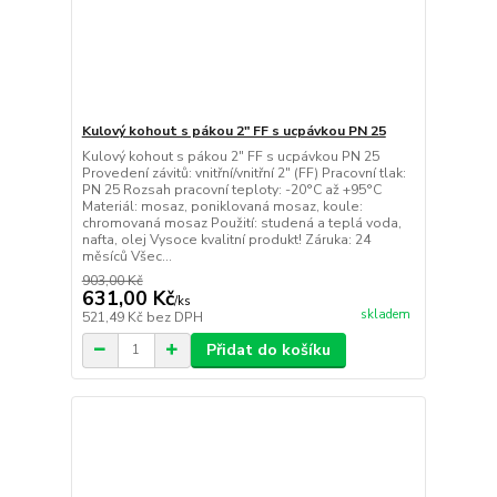
Kulový kohout s pákou 2" FF s ucpávkou PN 25
Kulový kohout s pákou 2" FF s ucpávkou PN 25
Provedení závitů: vnitřní/vnitřní 2" (FF) Pracovní tlak:
PN 25 Rozsah pracovní teploty: -20°C až +95°C
Materiál: mosaz, poniklovaná mosaz, koule:
chromovaná mosaz Použití: studená a teplá voda,
nafta, olej Vysoce kvalitní produkt! Záruka: 24
měsíců Všec...
903,00 Kč
631,00 Kč
/
ks
skladem
521,49 Kč
bez DPH
Přidat do košíku