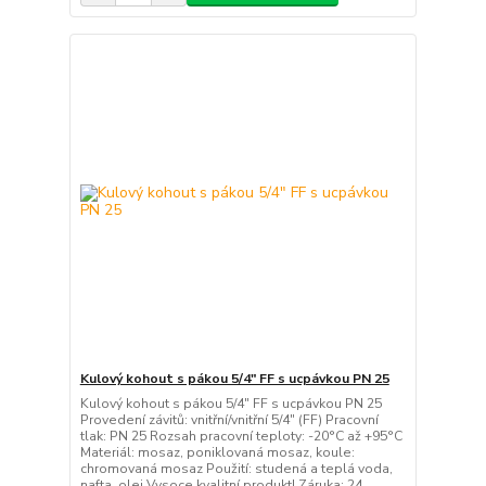
Kulový kohout s pákou 5/4" FF s ucpávkou PN 25
Kulový kohout s pákou 5/4" FF s ucpávkou PN 25
Provedení závitů: vnitřní/vnitřní 5/4" (FF) Pracovní
tlak: PN 25 Rozsah pracovní teploty: -20°C až +95°C
Materiál: mosaz, poniklovaná mosaz, koule:
chromovaná mosaz Použití: studená a teplá voda,
nafta, olej Vysoce kvalitní produkt! Záruka: 24