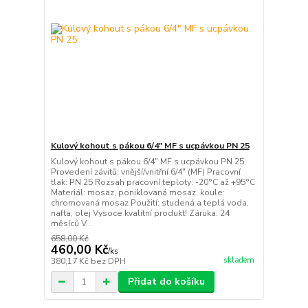
Kulový kohout s pákou 6/4" MF s ucpávkou PN 25
Kulový kohout s pákou 6/4" MF s ucpávkou PN 25
Provedení závitů: vnější/vnitřní 6/4" (MF) Pracovní
tlak: PN 25 Rozsah pracovní teploty: -20°C až +95°C
Materiál: mosaz, poniklovaná mosaz, koule:
chromovaná mosaz Použití: studená a teplá voda,
nafta, olej Vysoce kvalitní produkt! Záruka: 24
měsíců V...
658,00 Kč
460,00 Kč
/
ks
skladem
380,17 Kč
bez DPH
Přidat do košíku