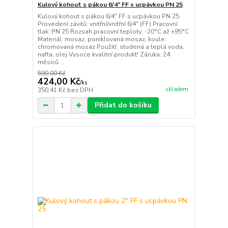
Kulový kohout s pákou 6/4" FF s ucpávkou PN 25
Kulový kohout s pákou 6/4" FF s ucpávkou PN 25
Provedení závitů: vnitřní/vnitřní 6/4" (FF) Pracovní
tlak: PN 25 Rozsah pracovní teploty: -20°C až +95°C
Materiál: mosaz, poniklovaná mosaz, koule:
chromovaná mosaz Použití: studená a teplá voda,
nafta, olej Vysoce kvalitní produkt! Záruka: 24
měsíců ...
590,00 Kč
424,00 Kč
/
ks
skladem
350,41 Kč
bez DPH
Přidat do košíku