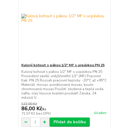
Kulový kohout s pákou 1/2" MF s ucpávkou PN 25
Kulový kohout s pákou 1/2" MF s ucpávkou PN 25
Provedení závitů: vnější/vnitřní 1/2" (MF) Pracovní
tlak: PN 25 Rozsah pracovní teploty: -20°C až +95°C
Materiál: mosaz, poniklovaná mosaz, koule:
chromovaná mosaz Použití: studená a teplá voda,
nafta, olej Vysoce kvalitní produkt! Záruka: 24
měsíců V...
122,00 Kč
86,00 Kč
/
ks
skladem
71,07 Kč
bez DPH
Přidat do košíku