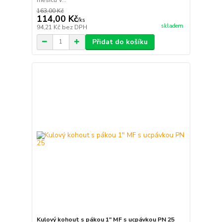
163,00 Kč
114,00 Kč
/
ks
skladem
94,21 Kč
bez DPH
Přidat do košíku
Kulový kohout s pákou 1" MF s ucpávkou PN 25