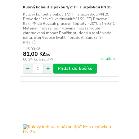
Kulový kohout s pákou 1/2" FF s ucpávkou PN 25
Kulový kohout s pákou 1/2" FF s ucpávkou PN 25
Provedení závitů: vnitřní/vnitřní 1/2" (FF) Pracovní
tlak: PN 25 Rozsah pracovní teploty: -20°C až +95°C
Materiál: mosaz, poniklovaná mosaz, koule:
chromovaná mosaz Použití: studená a teplá voda,
nafta, olej Vysoce kvalitní produkt! Záruka: 24
měsíců ...
115,00 Kč
81,00 Kč
/
ks
skladem
66,94 Kč
bez DPH
Přidat do košíku