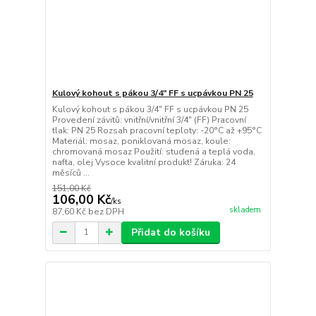
Kulový kohout s pákou 3/4" FF s ucpávkou PN 25
Kulový kohout s pákou 3/4" FF s ucpávkou PN 25
Provedení závitů: vnitřní/vnitřní 3/4" (FF) Pracovní
tlak: PN 25 Rozsah pracovní teploty: -20°C až +95°C
Materiál: mosaz, poniklovaná mosaz, koule:
chromovaná mosaz Použití: studená a teplá voda,
nafta, olej Vysoce kvalitní produkt! Záruka: 24
měsíců ...
151,00 Kč
106,00 Kč
/
ks
skladem
87,60 Kč
bez DPH
Přidat do košíku