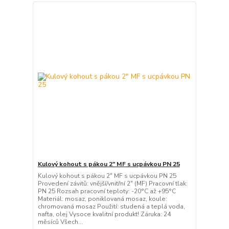
Kulový kohout s pákou 2" MF s ucpávkou PN 25
Kulový kohout s pákou 2" MF s ucpávkou PN 25
Provedení závitů: vnější/vnitřní 2" (MF) Pracovní tlak:
PN 25 Rozsah pracovní teploty: -20°C až +95°C
Materiál: mosaz, poniklovaná mosaz, koule:
chromovaná mosaz Použití: studená a teplá voda,
nafta, olej Vysoce kvalitní produkt! Záruka: 24
měsíců Všech...