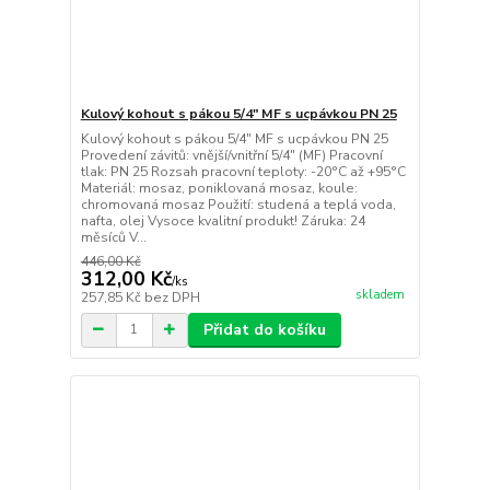
Kulový kohout s pákou 5/4" MF s ucpávkou PN 25
Kulový kohout s pákou 5/4" MF s ucpávkou PN 25
Provedení závitů: vnější/vnitřní 5/4" (MF) Pracovní
tlak: PN 25 Rozsah pracovní teploty: -20°C až +95°C
Materiál: mosaz, poniklovaná mosaz, koule:
chromovaná mosaz Použití: studená a teplá voda,
nafta, olej Vysoce kvalitní produkt! Záruka: 24
měsíců V...
446,00 Kč
312,00 Kč
/
ks
skladem
257,85 Kč
bez DPH
Přidat do košíku