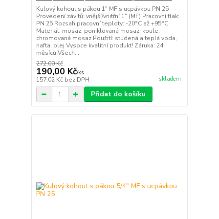
Kulový kohout s pákou 1" MF s ucpávkou PN 25
Provedení závitů: vnější/vnitřní 1" (MF) Pracovní tlak:
PN 25 Rozsah pracovní teploty: -20°C až +95°C
Materiál: mosaz, poniklovaná mosaz, koule:
chromovaná mosaz Použití: studená a teplá voda,
nafta, olej Vysoce kvalitní produkt! Záruka: 24
měsíců Všech...
272,00 Kč
190,00 Kč
/
ks
skladem
157,02 Kč
bez DPH
Přidat do košíku