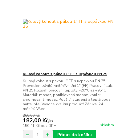
Kulový kohout s pákou 1" FF s ucpávkou PN 25
Kulový kohout s pákou 1" FF s ucpávkou PN 25
Provedení závitů: vnitřní/vnitřní 1" (FF) Pracovní tlak:
PN 25 Rozsah pracovní teploty: -20°C až +95°C
Materiál: mosaz, poniklovaná mosaz, koule:
chromovaná mosaz Použití: studená a teplá voda,
nafta, olej Vysoce kvalitní produkt! Záruka: 24
měsíců Všec...
260,00 Kč
182,00 Kč
/
ks
skladem
150,41 Kč
bez DPH
Přidat do košíku