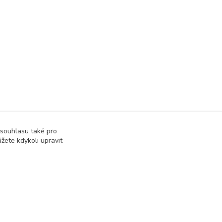
 souhlasu také pro
žete kdykoli upravit
Vytvořeno na
Eshop-rychle.cz