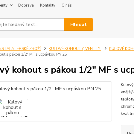
enty
Doprava
Kontakty
O nás
Hledat
INSTALATÉRSKÉ ZBOŽÍ
KULOVÉ KOHOUTY, VENTILY
KULOVÉ KOH
out s pákou 1/2" MF s ucpávkou PN 25
vý kohout s pákou 1/2" MF s u
Kulový
vnější/
teplot
chromo
kvalitn
Dos