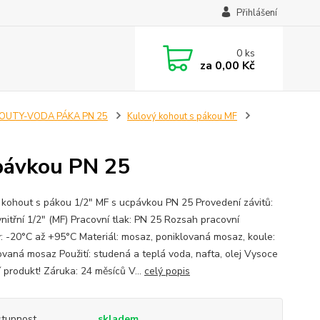
Přihlášení
0
ks
za
0,00 Kč
OUTY-VODA PÁKA PN 25
Kulový kohout s pákou MF
cpávkou PN 25
 kohout s pákou 1/2" MF s ucpávkou PN 25 Provedení závitů:
vnitřní 1/2" (MF) Pracovní tlak: PN 25 Rozsah pracovní
y: -20°C až +95°C Materiál: mosaz, poniklovaná mosaz, koule:
vaná mosaz Použití: studená a teplá voda, nafta, olej Vysoce
í produkt! Záruka: 24 měsíců V...
celý popis
tupnost
skladem