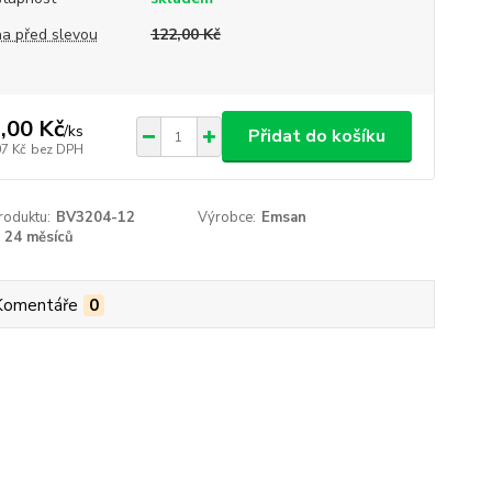
a před slevou
122,00 Kč
,00 Kč
/
ks
Přidat do košíku
07 Kč
bez DPH
roduktu:
BV3204-12
Výrobce:
Emsan
24 měsíců
Komentáře
0