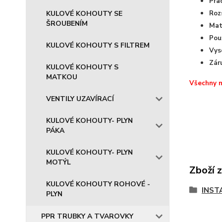
Pra
KULOVÉ KOHOUTY SE
Roz
ŠROUBENÍM
Mat
Použ
KULOVÉ KOHOUTY S FILTREM
Vys
Zár
KULOVÉ KOHOUTY S
MATKOU
Všechny n
VENTILY UZAVÍRACÍ
KULOVÉ KOHOUTY- PLYN
PÁKA
KULOVÉ KOHOUTY- PLYN
MOTÝL
Zboží 
KULOVÉ KOHOUTY ROHOVÉ -
INST
PLYN
PPR TRUBKY A TVAROVKY