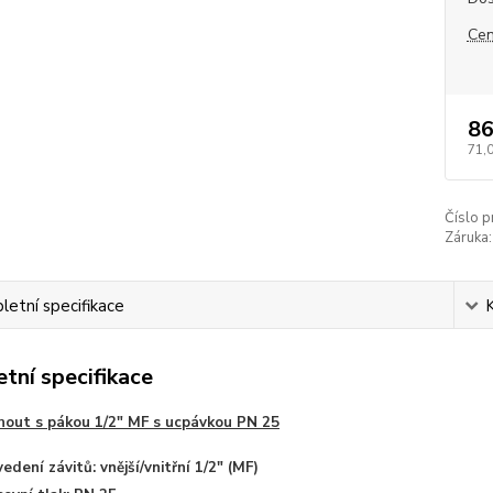
Cen
86
71,
Číslo p
Záruka:
etní specifikace
tní specifikace
hout s pákou 1/2" MF s ucpávkou PN 25
edení závitů: vnější/vnitřní 1/2" (MF)