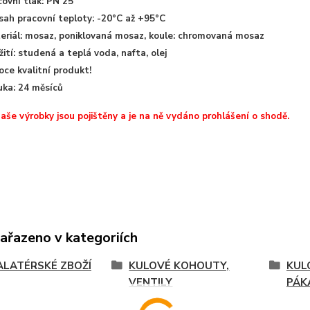
covní tlak: PN 25
sah pracovní teploty: -20°C až +95°C
eriál: mosaz, poniklovaná mosaz, koule: chromovaná mosaz
ití: studená a teplá voda, nafta, olej
oce kvalitní produkt!
uka: 24 měsíců
aše výrobky jsou pojištěny a je na ně vydáno prohlášení o shodě.
zařazeno v kategoriích
ALATÉRSKÉ ZBOŽÍ
KULOVÉ KOHOUTY,
KUL
VENTILY
PÁK