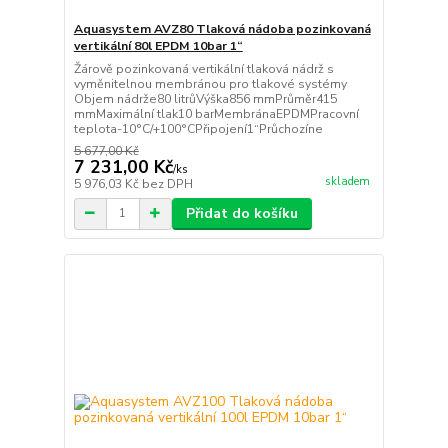
Aquasystem AVZ80 Tlaková nádoba pozinkovaná
vertikální 80l EPDM 10bar 1“
Žárově pozinkovaná vertikální tlaková nádrž s
vyměnitelnou membránou pro tlakové systémy
Objem nádrže80 litrůVýška856 mmPrůměr415
mmMaximální tlak10 barMembránaEPDMPracovní
teplota-10°C/+100°CPřipojení1“Průchozíne
5 677,00 Kč
7 231,00 Kč
/
ks
skladem
5 976,03 Kč
bez DPH
Přidat do košíku