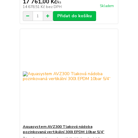
17 761,00 Kč
/
ks
Skladem
14 678,51 Kč
bez DPH
Přidat do košíku
Aquasystem AVZ300 Tlaková nádoba
pozinkovaná vertikální 300l EPDM 10bar 5/4“