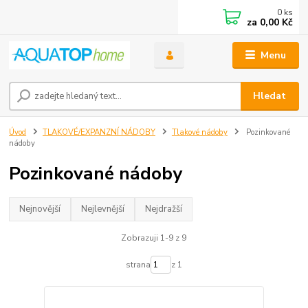
0
ks
za
0,00 Kč
Menu
Hledat
Úvod
TLAKOVÉ/EXPANZNÍ NÁDOBY
Tlakové nádoby
Pozinkované
nádoby
Pozinkované nádoby
Nejnovější
Nejlevnější
Nejdražší
Zobrazuji 1-9 z 9
strana
z 1