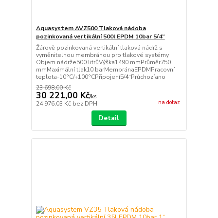
Aquasystem AVZ500 Tlaková nádoba
pozinkovaná vertikální 500l EPDM 10bar 5/4“
Žárově pozinkovaná vertikální tlaková nádrž s
vyměnitelnou membránou pro tlakové systémy
Objem nádrže500 litrůVýška1490 mmPrůměr750
mmMaximální tlak10 barMembránaEPDMPracovní
teplota-10°C/+100°CPřipojení5/4“Průchozíano
23 698,00 Kč
30 221,00 Kč
/
ks
na dotaz
24 976,03 Kč
bez DPH
Detail