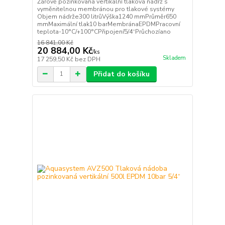
Žárově pozinkovaná vertikální tlaková nádrž s
vyměnitelnou membránou pro tlakové systémy
Objem nádrže300 litrůVýška1240 mmPrůměr650
mmMaximální tlak10 barMembránaEPDMPracovní
teplota-10°C/+100°CPřipojení5/4“Průchozíano
16 841,00 Kč
20 884,00 Kč
/
ks
Skladem
17 259,50 Kč
bez DPH
Přidat do košíku