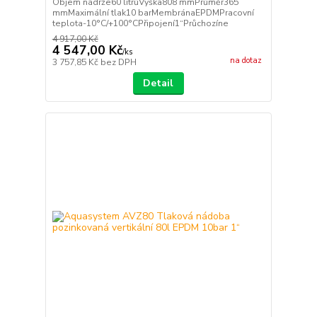
Objem nádrže60 litrůVýška808 mmPrůměr365
mmMaximální tlak10 barMembránaEPDMPracovní
teplota-10°C/+100°CPřipojení1“Průchozíne
4 917,00 Kč
4 547,00 Kč
/
ks
na dotaz
3 757,85 Kč
bez DPH
Detail