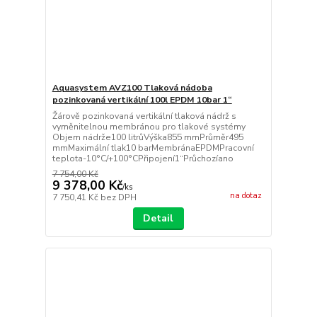
Aquasystem AVZ100 Tlaková nádoba
pozinkovaná vertikální 100l EPDM 10bar 1“
Žárově pozinkovaná vertikální tlaková nádrž s
vyměnitelnou membránou pro tlakové systémy
Objem nádrže100 litrůVýška855 mmPrůměr495
mmMaximální tlak10 barMembránaEPDMPracovní
teplota-10°C/+100°CPřipojení1“Průchozíano
7 754,00 Kč
9 378,00 Kč
/
ks
na dotaz
7 750,41 Kč
bez DPH
Detail