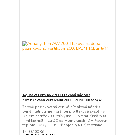
Aquasystem AVZ200 Tlaková nádoba
pozinkovaná vertikální 200l EPDM 10bar 5/4“
Žárově pozinkovaná vertikální tlaková nádrž s
vyměnitelnou membránou pro tlakové systémy
Objem nádrže200 litrůVýška1085 mmPrůměr600
mmMaximální tlak10 barMembránaEPDMPracovní
teplota-10°C/+100°CPřipojení5/4“Průchozíano
14 007,00 Kč