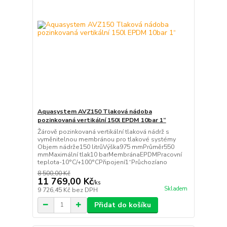
Aquasystem AVZ150 Tlaková nádoba
pozinkovaná vertikální 150l EPDM 10bar 1“
Žárově pozinkovaná vertikální tlaková nádrž s
vyměnitelnou membránou pro tlakové systémy
Objem nádrže150 litrůVýška975 mmPrůměr550
mmMaximální tlak10 barMembránaEPDMPracovní
teplota-10°C/+100°CPřipojení1“Průchozíano
8 500,00 Kč
11 769,00 Kč
/
ks
Skladem
9 726,45 Kč
bez DPH
Přidat do košíku