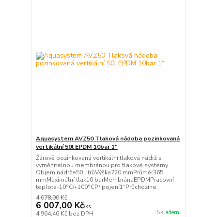
Aquasystem AVZ50 Tlaková nádoba pozinkovaná
vertikální 50l EPDM 10bar 1“
Žárově pozinkovaná vertikální tlaková nádrž s
vyměnitelnou membránou pro tlakové systémy
Objem nádrže50 litrůVýška720 mmPrůměr365
mmMaximální tlak10 barMembránaEPDMPracovní
teplota-10°C/+100°CPřipojení1“Průchozíne
4 078,00 Kč
6 007,00 Kč
/
ks
Skladem
4 964,46 Kč
bez DPH