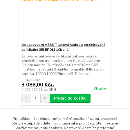
Aquasystem VZ35 Tlaková nádoba pozinkovaná
vertikální 35l EPDM 10bar 1“
Žárově pozinkovaná vertikální tlaková nádrž s
vyměnitelnou membránou pro tlakové systémy
Objem nádrže35 litrůVýška440 mmPrůměr365
mmMaximální tlak10 barMembránaEPDMPracovní
teplota-10°C/+100°CPřipojení1“Průchozí
3 340,00 Kč
3 088,00 Kč
/
ks
Skladem
2 552,07 Kč
bez DPH
Přidat do košíku
strana
z 1
Pro základní funkčnost, zpříjemnění používání webu, analytické
účely a v případě udělení souhlasu také pro účely cílení reklamy
využíváme soubory cookies. Nastavení vlastních preferencí