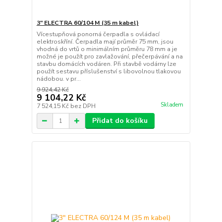
3" ELECTRA 60/104 M (35 m kabel)
Vícestupňová ponorná čerpadla s ovládací
elektroskříní. Čerpadla mají průměr 75 mm, jsou
vhodná do vrtů o minimálním průměru 78 mm a je
možné je použít pro zavlažování, přečerpávání a na
stavbu domácích vodáren. Při stavbě vodárny lze
použít sestavu příslušenství s libovolnou tlakovou
nádobou. v pr...
9 924,42 Kč
9 104,22 Kč
Skladem
7 524,15 Kč
bez DPH
Přidat do košíku