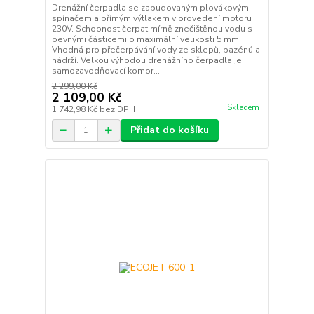
Drenážní čerpadla se zabudovaným plovákovým
spínačem a přímým výtlakem v provedení motoru
230V. Schopnost čerpat mírně znečištěnou vodu s
pevnými částicemi o maximální velikosti 5 mm.
Vhodná pro přečerpávání vody ze sklepů, bazénů a
nádrží. Velkou výhodou drenážního čerpadla je
samozavodňovací komor...
2 299,00 Kč
2 109,00 Kč
Skladem
1 742,98 Kč
bez DPH
Přidat do košíku