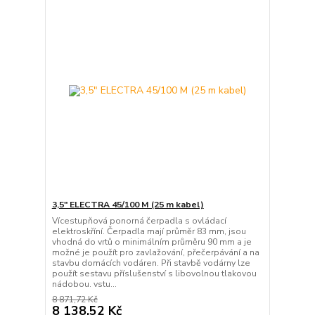
3,5" ELECTRA 45/100 M (25 m kabel)
Vícestupňová ponorná čerpadla s ovládací
elektroskříní. Čerpadla mají průměr 83 mm, jsou
vhodná do vrtů o minimálním průměru 90 mm a je
možné je použít pro zavlažování, přečerpávání a na
stavbu domácích vodáren. Při stavbě vodárny lze
použít sestavu příslušenství s libovolnou tlakovou
nádobou. vstu...
8 871,72 Kč
8 138,52 Kč