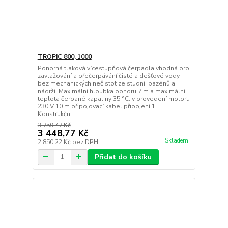
TROPIC 800, 1000
Ponorná tlaková vícestupňová čerpadla vhodná pro
zavlažování a přečerpávání čisté a dešťové vody
bez mechanických nečistot ze studní, bazénů a
nádrží. Maximální hloubka ponoru 7 m a maximální
teplota čerpané kapaliny 35 °C. v provedení motoru
230 V 10 m připojovací kabel připojení 1”
Konstrukčn...
3 759,47 Kč
3 448,77 Kč
Skladem
2 850,22 Kč
bez DPH
Přidat do košíku