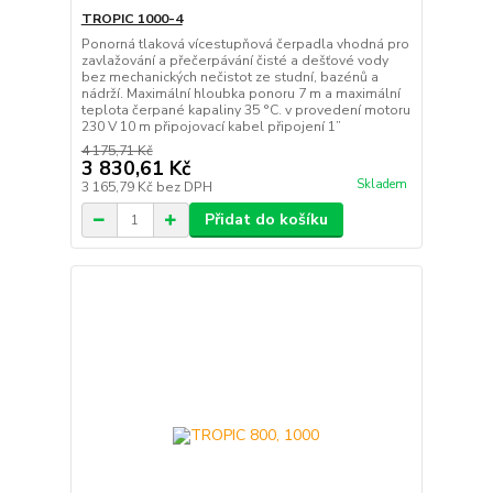
TROPIC 1000-4
Ponorná tlaková vícestupňová čerpadla vhodná pro
zavlažování a přečerpávání čisté a dešťové vody
bez mechanických nečistot ze studní, bazénů a
nádrží. Maximální hloubka ponoru 7 m a maximální
teplota čerpané kapaliny 35 °C. v provedení motoru
230 V 10 m připojovací kabel připojení 1”
4 175,71 Kč
3 830,61 Kč
Skladem
3 165,79 Kč
bez DPH
Přidat do košíku