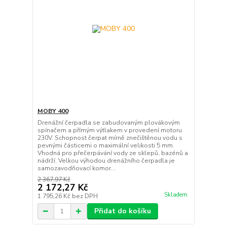
MOBY 400
Drenážní čerpadla se zabudovaným plovákovým
spínačem a přímým výtlakem v provedení motoru
230V. Schopnost čerpat mírně znečištěnou vodu s
pevnými částicemi o maximální velikosti 5 mm.
Vhodná pro přečerpávání vody ze sklepů, bazénů a
nádrží. Velkou výhodou drenážního čerpadla je
samozavodňovací komor...
2 367,97 Kč
2 172,27 Kč
Skladem
1 795,26 Kč
bez DPH
Přidat do košíku