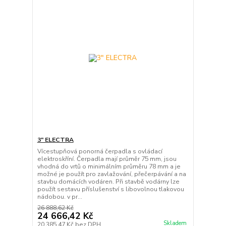
3" ELECTRA
Vícestupňová ponorná čerpadla s ovládací
elektroskříní. Čerpadla mají průměr 75 mm, jsou
vhodná do vrtů o minimálním průměru 78 mm a je
možné je použít pro zavlažování, přečerpávání a na
stavbu domácích vodáren. Při stavbě vodárny lze
použít sestavu příslušenství s libovolnou tlakovou
nádobou. v pr...
26 888,62 Kč
24 666,42 Kč
Skladem
20 385,47 Kč
bez DPH