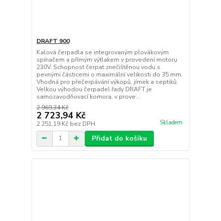
DRAFT 900
Kalová čerpadla se integrovaným plovákovým
spínačem a přímým výtlakem v provedení motoru
230V. Schopnost čerpat znečištěnou vodu s
pevnými částicemi o maximální velikosti do 35 mm.
Vhodná pro přečerpávání výkopů, jímek a septiků.
Velkou výhodou čerpadel řady DRAFT je
samozavodňovací komora. v prove...
2 969,34 Kč
2 723,94 Kč
Skladem
2 251,19 Kč
bez DPH
Přidat do košíku