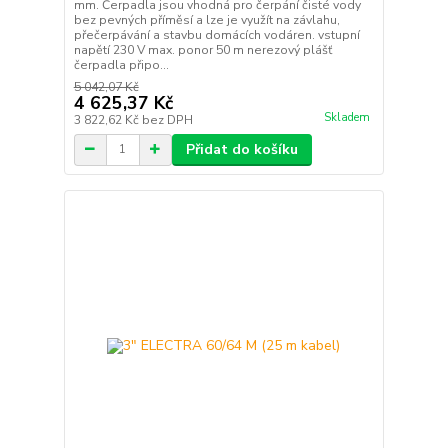
mm. Čerpadla jsou vhodná pro čerpání čisté vody
bez pevných příměsí a lze je využít na závlahu,
přečerpávání a stavbu domácích vodáren. vstupní
napětí 230 V max. ponor 50 m nerezový plášť
čerpadla připo...
5 042,07 Kč
4 625,37 Kč
Skladem
3 822,62 Kč
bez DPH
Přidat do košíku