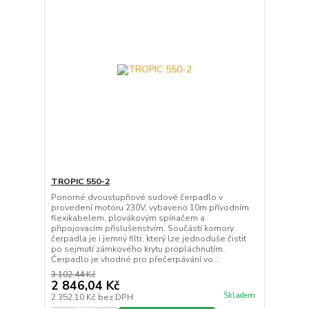
TROPIC 550-2
Ponorné dvoustupňové sudové čerpadlo v
provedení motoru 230V, vybaveno 10m přívodním
flexikabelem, plovákovým spínačem a
připojovacím příslušenstvím. Součástí komory
čerpadla je i jemný filtr, který lze jednoduše čistit
po sejmutí zámkového krytu propláchnutím.
Čerpadlo je vhodné pro přečerpávání vo...
3 102,44 Kč
2 846,04 Kč
Skladem
2 352,10 Kč
bez DPH