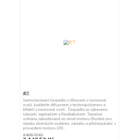
JET
Samonasávací čerpadlo s tělesem z nerezové
oceli, kvalitním difuzorem z technopolymeru a
hřídelí z nerezové oceli . Čerpadlo je vybaveno
rukojetí, vypínačem a flexikabelem. Tepelná
ochrana zabudovaná ve vinutí motoru.Vhodné pro
stavbu domácích vodáren, závlahu a přečerpávání. v
provedení motoru 230...
3 426,72 Kč