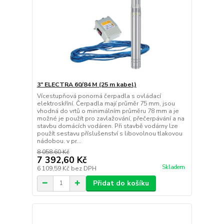
3" ELECTRA 60/84 M (25 m kabel)
Vícestupňová ponorná čerpadla s ovládací
elektroskříní. Čerpadla mají průměr 75 mm, jsou
vhodná do vrtů o minimálním průměru 78 mm a je
možné je použít pro zavlažování, přečerpávání a na
stavbu domácích vodáren. Při stavbě vodárny lze
použít sestavu příslušenství s libovolnou tlakovou
nádobou. v pr...
8 058,60 Kč
7 392,60 Kč
Skladem
6 109,59 Kč
bez DPH
Přidat do košíku