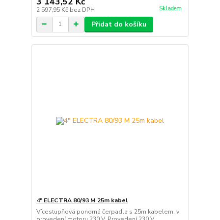
3 143,52 Kč
Skladem
2 597,95 Kč
bez DPH
Přidat do košíku
4" ELECTRA 80/93 M 25m kabel
Vícestupňová ponorná čerpadla s 25m kabelem, v
provedení motoru 230 V. Provedení 230 V