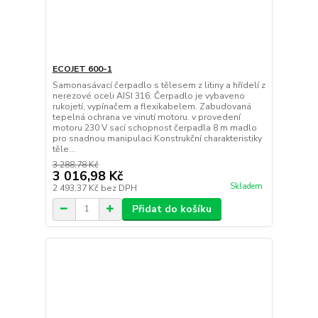
ECOJET 600-1
Samonasávací čerpadlo s tělesem z litiny a hřídelí z
nerezové oceli AISI 316. Čerpadlo je vybaveno
rukojetí, vypínačem a flexikabelem. Zabudovaná
tepelná ochrana ve vinutí motoru. v provedení
motoru 230 V sací schopnost čerpadla 8 m madlo
pro snadnou manipulaci Konstrukční charakteristiky
těle...
3 288,78 Kč
3 016,98 Kč
Skladem
2 493,37 Kč
bez DPH
Přidat do košíku