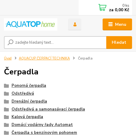
0
ks
za
0,00 Kč
Menu
Hledat
Úvod
AQUACUP ČERPACÍ TECHNIKA
Čerpadla
Čerpadla
Ponorná čerpadla
Odstředivá
Drenážní čerpadla
Odstředivá a samonasávací čerpadla
Kalová čerpadla
Domácí vodárny řady Automat
Čerpadla s benzínovým pohonem