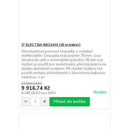
3" ELECTRA 60/124 M (35 m kabel)
Vícestupňová ponorná čerpadla s ovládací
elektroskříní. Čerpadla mají průměr 75 mm, jsou
vhodná do vrtů o minimálním průměru 78 mm a je
možné je použít pro zavlažování, přečerpávání a na
stavbu domácích vodáren. Při stavbě vodárny lze
použít sestavu příslušenství s libovolnou tlakovou
nádobou. v pr...
10 810,14 Kč
9 916,74 Kč
Skladem
8 195,65 Kč
bez DPH
Přidat do košíku