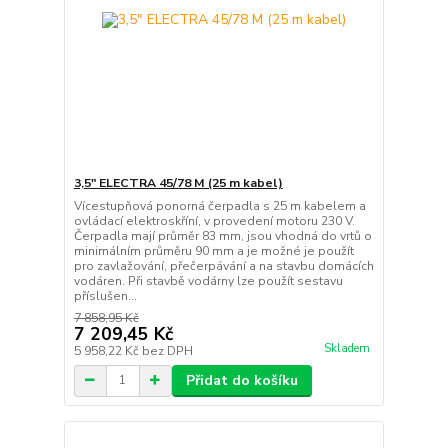
3,5" ELECTRA 45/78 M (25 m kabel)
Vícestupňová ponorná čerpadla s 25 m kabelem a
ovládací elektroskříní, v provedení motoru 230 V.
Čerpadla mají průměr 83 mm, jsou vhodná do vrtů o
minimálním průměru 90 mm a je možné je použít
pro zavlažování, přečerpávání a na stavbu domácích
vodáren. Při stavbě vodárny lze použít sestavu
příslušen...
7 858,95 Kč
7 209,45 Kč
Skladem
5 958,22 Kč
bez DPH
Přidat do košíku