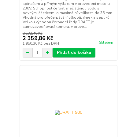
spínačem a přímým výtlakem v provedení motoru
230V. Schopnost čerpat znečištěnou vodu s
pevnými částicemi o maximální velikosti do 35 mm.
Vhodná pro přečerpávání výkopů, jímek a septiků.
Velkou výhodou čerpadel řady DRAFT je
samozavodňovací komora. v prove...
2 572,46 Kč
2 359,86 Kč
Skladem
1 950,30 Kč
bez DPH
Přidat do košíku