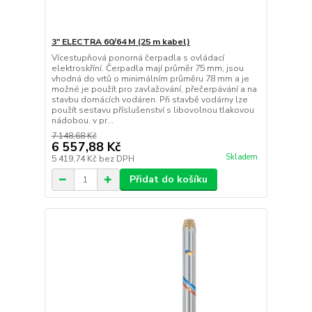
3" ELECTRA 60/64 M (25 m kabel)
Vícestupňová ponorná čerpadla s ovládací
elektroskříní. Čerpadla mají průměr 75 mm, jsou
vhodná do vrtů o minimálním průměru 78 mm a je
možné je použít pro zavlažování, přečerpávání a na
stavbu domácích vodáren. Při stavbě vodárny lze
použít sestavu příslušenství s libovolnou tlakovou
nádobou. v pr...
7 148,68 Kč
6 557,88 Kč
Skladem
5 419,74 Kč
bez DPH
Přidat do košíku