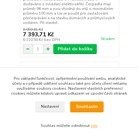
dodáváno s ovládací elektroskříní. Čerpadla mají
průměr 96 mm a jsou vhodná do vrtů o minimálním
průměru 100 mm a lze je použít pro zavlažování,
přečerpávání a na stavbu domácích a průmyslových
vodáren. Při stavbě...
8 059,81 Kč
7 393,71 Kč
Skladem
6 110,50 Kč
bez DPH
Přidat do košíku
Pro základní funkčnost, zpříjemnění používání webu, analytické
účely a v případě udělení souhlasu také pro účely cílení reklamy
využíváme soubory cookies. Nastavení vlastních preferencí
cookies můžete kdykoli upravit odkazem ve spodní části stránek.
Souhlasím
Nastavení
Souhlas můžete odmítnout
zde
.