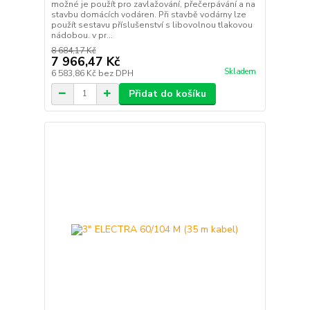
možné je použít pro zavlažování, přečerpávání a na
stavbu domácích vodáren. Při stavbě vodárny lze
použít sestavu příslušenství s libovolnou tlakovou
nádobou. v pr...
8 684,17 Kč
7 966,47 Kč
Skladem
6 583,86 Kč
bez DPH
Přidat do košíku