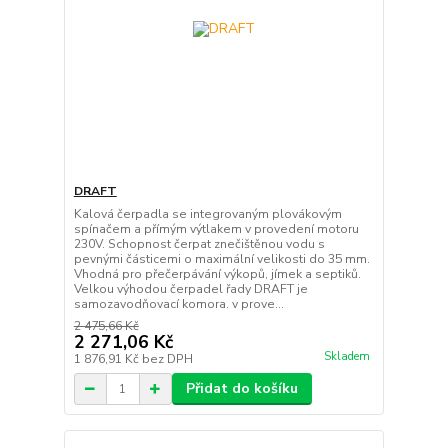
DRAFT
Kalová čerpadla se integrovaným plovákovým
spínačem a přímým výtlakem v provedení motoru
230V. Schopnost čerpat znečištěnou vodu s
pevnými částicemi o maximální velikosti do 35 mm.
Vhodná pro přečerpávání výkopů, jímek a septiků.
Velkou výhodou čerpadel řady DRAFT je
samozavodňovací komora. v prove...
2 475,66 Kč
2 271,06 Kč
Skladem
1 876,91 Kč
bez DPH
Přidat do košíku