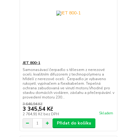
JET 800-1
Samonasávací čerpadlo s tělesem z nerezové
oceli, kvalitním difuzorem z technopolymeru a
hřídelí z nerezové oceli . Čerpadlo je vybaveno
rukojetí, vypínačem a flexikabelem. Tepelná
ochrana zabudovaná ve vinutí motoru.Vhodné pro
stavbu domácích vodáren, závlahu a přečerpávání. v
provedení motoru 230...
3 646,94 Kč
3 345,54 Kč
Skladem
2 764,91 Kč
bez DPH
Přidat do košíku