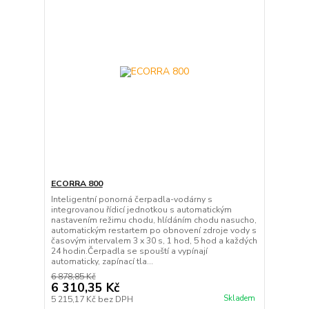
ECORRA 800
Inteligentní ponorná čerpadla-vodárny s
integrovanou řídicí jednotkou s automatickým
nastavením režimu chodu, hlídáním chodu nasucho,
automatickým restartem po obnovení zdroje vody s
časovým intervalem 3 x 30 s, 1 hod, 5 hod a každých
24 hodin.Čerpadla se spouští a vypínají
automaticky, zapínací tla...
6 878,85 Kč
6 310,35 Kč
Skladem
5 215,17 Kč
bez DPH