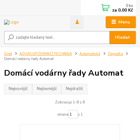
0
ks
za
0,00 Kč
Menu
Hledat
Úvod
AQUACUP ČERPACÍ TECHNIKA
Automatická
Čerpadla
Domácí vodárny řady Automat
Domácí vodárny řady Automat
Nejnovější
Nejlevnější
Nejdražší
Zobrazuji 1-8 z 8
strana
z 1