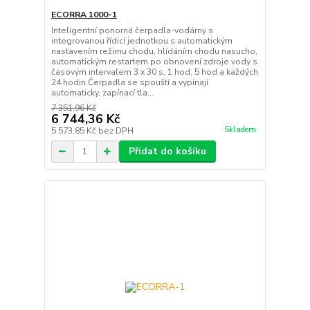
ECORRA 1000-1
Inteligentní ponorná čerpadla-vodárny s
integrovanou řídicí jednotkou s automatickým
nastavením režimu chodu, hlídáním chodu nasucho,
automatickým restartem po obnovení zdroje vody s
časovým intervalem 3 x 30 s, 1 hod, 5 hod a každých
24 hodin.Čerpadla se spouští a vypínají
automaticky, zapínací tla...
7 351,96 Kč
6 744,36 Kč
Skladem
5 573,85 Kč
bez DPH
Přidat do košíku