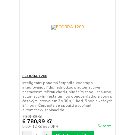
ECORRA 1200
Inteligentní ponorná čerpadla-vodárny s
integrovanou řídicí jednotkou s automatickým
nastavením režimu chodu, hlídáním chodu nasucho,
automatickým restartem po obnovení zdroje vody s
časovým intervalem 3 x 30 s, 1 hod, 5 hod a každých
24 hodin.Čerpadla se spouští a vypínají
automaticky, zapínací tla...
7 391,89 Kč
6 780,99 Kč
Skladem
5 604,12 Kč
bez DPH