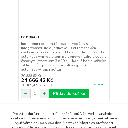
ECORRA-1
Inteligentní ponorná čerpadla-vodárny s
integrovanou řídicí jednotkou s automatickým
nastavením režimu chodu, hlídáním chodu nasucho,
automatickým restartem po obnovení zdroje vody s
časovým intervalem 3 x 30 s, 1 hod, 5 hod a každých
24 hodin.Čerpadla se spouští a vypínají
automaticky, zapínací tla...
26 888,62 Kč
24 666,42 Kč
Skladem
20 385,47 Kč
bez DPH
Přidat do košíku
strana
z 1
Pro základní funkčnost, zpříjemnění používání webu, analytické
účely a v případě udělení souhlasu také pro účely cílení reklamy
využíváme soubory cookies. Nastavení vlastních preferencí
cookies můžete kdykoli upravit odkazem ve spodní části stránek.