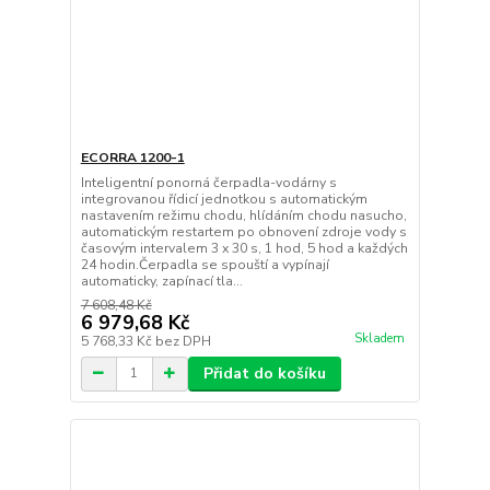
ECORRA 1200-1
Inteligentní ponorná čerpadla-vodárny s
integrovanou řídicí jednotkou s automatickým
nastavením režimu chodu, hlídáním chodu nasucho,
automatickým restartem po obnovení zdroje vody s
časovým intervalem 3 x 30 s, 1 hod, 5 hod a každých
24 hodin.Čerpadla se spouští a vypínají
automaticky, zapínací tla...
7 608,48 Kč
6 979,68 Kč
Skladem
5 768,33 Kč
bez DPH
Přidat do košíku