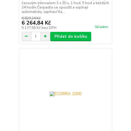
časovým intervalem 3 x 30 s, 1 hod, 5 hod a každých
24 hodin.Čerpadla se spouští a vypínají
automaticky, zapínací tla...
6 829,24 Kč
6 264,84 Kč
Skladem
5 177,55 Kč
bez DPH
Přidat do košíku