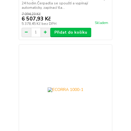
24 hodin.Čerpadla se spouští a vypínají
automaticky, zapínací tla...
7 094,23 Kč
6 507,93 Kč
Skladem
5 378,45 Kč
bez DPH
Přidat do košíku