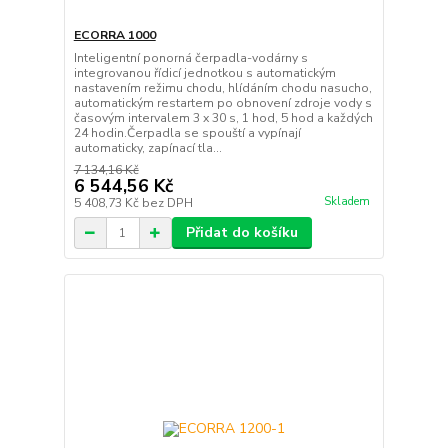
ECORRA 1000
Inteligentní ponorná čerpadla-vodárny s
integrovanou řídicí jednotkou s automatickým
nastavením režimu chodu, hlídáním chodu nasucho,
automatickým restartem po obnovení zdroje vody s
časovým intervalem 3 x 30 s, 1 hod, 5 hod a každých
24 hodin.Čerpadla se spouští a vypínají
automaticky, zapínací tla...
7 134,16 Kč
6 544,56 Kč
Skladem
5 408,73 Kč
bez DPH
Přidat do košíku