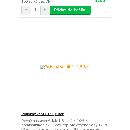
skladem
156,20 Kč
bez DPH
Přidat do košíku
Pojistný ventil 1" 1,8 Bar
Pevně nastavený tlak: 1,8 bar (+/- 10% z
nominálního tlaku), Max. teplota otopné vody 120°C
Všechny naše výrobky jsou pojištěny a je na ně