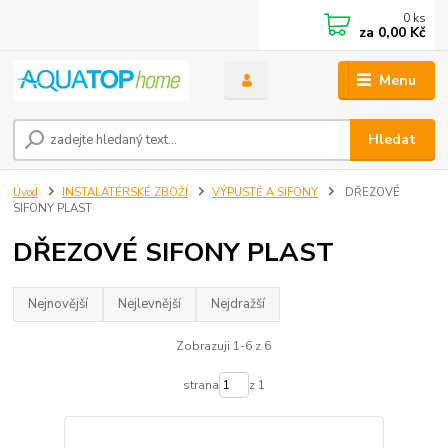
0
ks
za
0,00 Kč
Menu
Hledat
Úvod
INSTALATÉRSKÉ ZBOŽÍ
VÝPUSTĚ A SIFONY
DŘEZOVÉ
SIFONY PLAST
DŘEZOVÉ SIFONY PLAST
Nejnovější
Nejlevnější
Nejdražší
Zobrazuji 1-6 z 6
strana
z 1