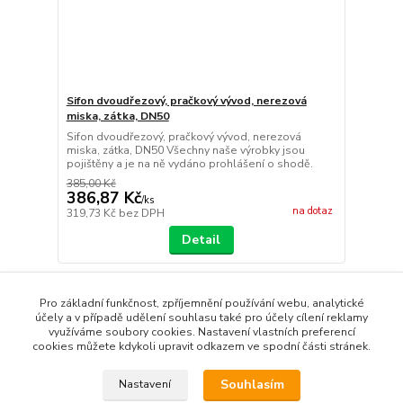
Sifon dvoudřezový, pračkový vývod, nerezová
miska, zátka, DN50
Sifon dvoudřezový, pračkový vývod, nerezová
miska, zátka, DN50 Všechny naše výrobky jsou
pojištěny a je na ně vydáno prohlášení o shodě.
385,00 Kč
386,87 Kč
/
ks
na dotaz
319,73 Kč
bez DPH
Detail
strana
z 1
Pro základní funkčnost, zpříjemnění používání webu, analytické
účely a v případě udělení souhlasu také pro účely cílení reklamy
využíváme soubory cookies. Nastavení vlastních preferencí
cookies můžete kdykoli upravit odkazem ve spodní části stránek.
Souhlasím
Nastavení