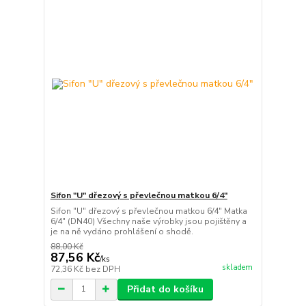
Sifon "U" dřezový s převlečnou matkou 6/4"
Sifon "U" dřezový s převlečnou matkou 6/4" Matka
6/4" (DN40) Všechny naše výrobky jsou pojištěny a
je na ně vydáno prohlášení o shodě.
88,00 Kč
87,56 Kč
/
ks
skladem
72,36 Kč
bez DPH
Přidat do košíku