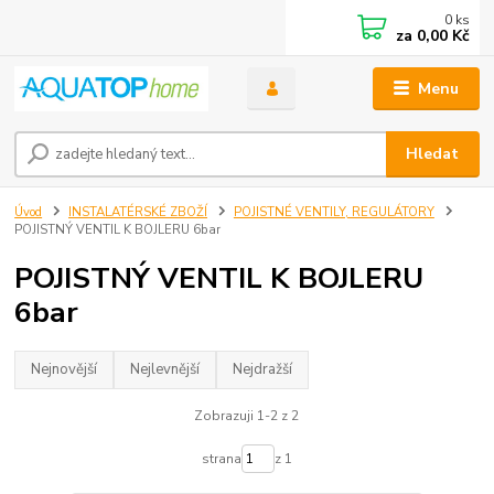
0
ks
za
0,00 Kč
Menu
Hledat
Úvod
INSTALATÉRSKÉ ZBOŽÍ
POJISTNÉ VENTILY, REGULÁTORY
POJISTNÝ VENTIL K BOJLERU 6bar
POJISTNÝ VENTIL K BOJLERU
6bar
Nejnovější
Nejlevnější
Nejdražší
Zobrazuji 1-2 z 2
strana
z 1