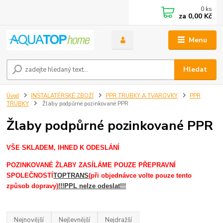
0
ks
za
0,00 Kč
Menu
Hledat
Úvod
INSTALATÉRSKÉ ZBOŽÍ
PPR TRUBKY A TVAROVKY
PPR
TRUBKY
Žlaby podpůrné pozinkované PPR
Žlaby podpůrné pozinkované PPR
VŠE SKLADEM, IHNED K ODESLÁNÍ
POZINKOVANÉ ŽLABY ZASÍLÁME POUZE PŘEPRAVNÍ
SPOLEČNOSTÍ
TOPTRANS
(při objednávce volte pouze tento
způsob dopravy)
!!!PPL nelze odeslat!!!
Nejnovější
Nejlevnější
Nejdražší