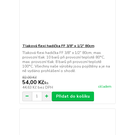
Tlaková flexi hadička FF 3/8" x 1/2" 80cm
Tlaková flexi hadička FF 3/8" x 1/2" 80cm, max.
provozní tlak: 10 barů při provozní teplotě 80°C,
max. provozní tlak: 8 barů při provozní teplotě
100°C. Všechny naše výrobky jsou pojištěny a je na
ně vydáno prohlášení o shodě.
82,00 Kč
54,00 Kč
/
ks
skladem
44,63 Kč
bez DPH
Přidat do košíku