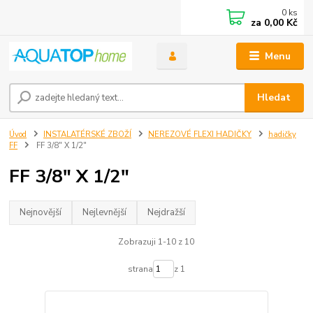
0
ks
za
0,00 Kč
Menu
Hledat
Úvod
INSTALATÉRSKÉ ZBOŽÍ
NEREZOVÉ FLEXI HADIČKY
hadičky
FF
FF 3/8" X 1/2"
FF 3/8" X 1/2"
Nejnovější
Nejlevnější
Nejdražší
Zobrazuji 1-10 z 10
strana
z 1