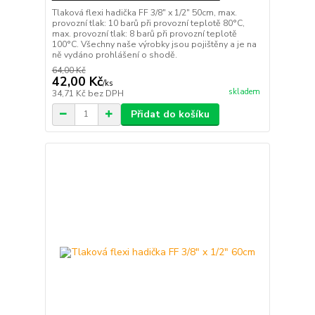
Tlaková flexi hadička FF 3/8" x 1/2" 50cm, max.
provozní tlak: 10 barů při provozní teplotě 80°C,
max. provozní tlak: 8 barů při provozní teplotě
100°C. Všechny naše výrobky jsou pojištěny a je na
ně vydáno prohlášení o shodě.
64,00 Kč
42,00 Kč
/
ks
skladem
34,71 Kč
bez DPH
Přidat do košíku