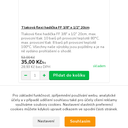
Tlaková flexi hadička FF 3/8" x 1/2" 20cm
Tlaková flexi hadička FF 3/8" x 1/2" 20cm, max.
provozní tlak: 10 barů při provozní teplotě 80°C,
max. provozní tlak: 8 barů při provozní teplotě
100°C. Všechny naše výrobky jsou pojištěny a je na
ně vydáno prohlášení o shodě.
53,00 Kč
35,00 Kč
/
ks
skladem
28,93 Kč
bez DPH
Přidat do košíku
strana
z 1
Pro základní funkčnost, zpříjemnění používání webu, analytické
účely a v případě udělení souhlasu také pro účely cílení reklamy
využíváme soubory cookies. Nastavení vlastních preferencí
cookies můžete kdykoli upravit odkazem ve spodní části stránek.
Souhlasím
Nastavení