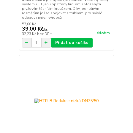
systému HT jsou opatřeny hrdlem s vloženým
pryžovým těsnícím kroužkem. Díky jednotným
rozměrům je lze spojovat s trubkami pro svislé
odpady i jiných výrobců...
57,00 Kč
39,00 Kč
/
ks
skladem
32,23 Kč
bez DPH
Přidat do košíku