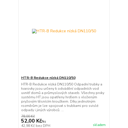
HTR-B Redukce nízká DN110/50
HTR-B Redukce nízká DN110/50 Odpadní trubky a
tvarovky jsou určeny k odvádění odpadních vod
uvnitř domů a průmyslových staveb. Všechny prvky
systému HT jsou opatřeny hrdlem s vloženým
pryžovým těsnícím kroužkem. Díky jednotným
rozměrům je lze spojovat s trubkami pro svislé
odpady i jiných výrobců. ...
78,00 Kč
52,00 Kč
/
ks
skladem
42,98 Kč
bez DPH