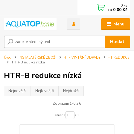
0
ks
za
0,00 Kč
Menu
Hledat
Úvod
INSTALATÉRSKÉ ZBOŽÍ
HT - VINTŘNÍ ODPADY
HT REDUKCE
HTR-B redukce nízká
HTR-B redukce nízká
Nejnovější
Nejlevnější
Nejdražší
Zobrazuji 1-6 z 6
strana
z 1