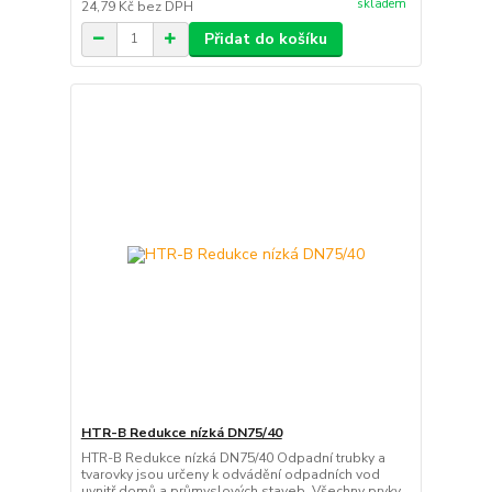
skladem
24,79 Kč
bez DPH
Přidat do košíku
HTR-B Redukce nízká DN75/40
HTR-B Redukce nízká DN75/40 Odpadní trubky a
tvarovky jsou určeny k odvádění odpadních vod
uvnitř domů a průmyslových staveb. Všechny prvky