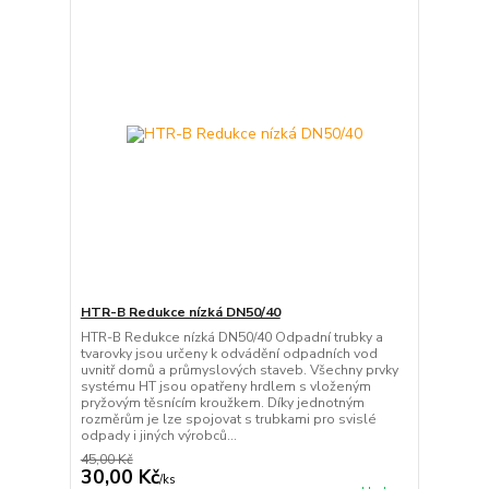
HTR-B Redukce nízká DN50/40
HTR-B Redukce nízká DN50/40 Odpadní trubky a
tvarovky jsou určeny k odvádění odpadních vod
uvnitř domů a průmyslových staveb. Všechny prvky
systému HT jsou opatřeny hrdlem s vloženým
pryžovým těsnícím kroužkem. Díky jednotným
rozměrům je lze spojovat s trubkami pro svislé
odpady i jiných výrobců...
45,00 Kč
30,00 Kč
/
ks