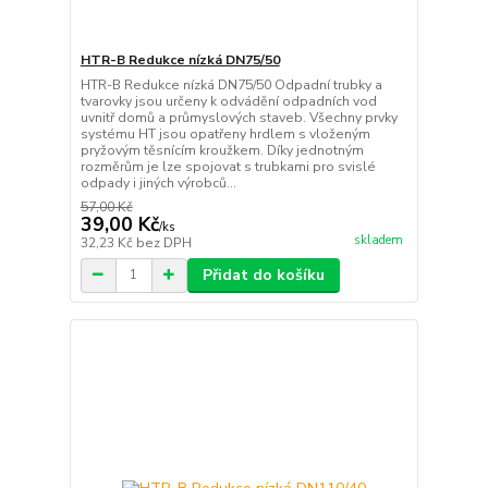
HTR-B Redukce nízká DN75/50
HTR-B Redukce nízká DN75/50 Odpadní trubky a
tvarovky jsou určeny k odvádění odpadních vod
uvnitř domů a průmyslových staveb. Všechny prvky
systému HT jsou opatřeny hrdlem s vloženým
pryžovým těsnícím kroužkem. Díky jednotným
rozměrům je lze spojovat s trubkami pro svislé
odpady i jiných výrobců...
57,00 Kč
39,00 Kč
/
ks
skladem
32,23 Kč
bez DPH
Přidat do košíku