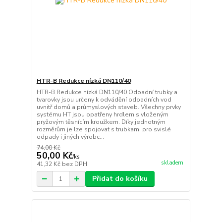
HTR-B Redukce nízká DN110/40
HTR-B Redukce nízká DN110/40 Odpadní trubky a
tvarovky jsou určeny k odvádění odpadních vod
uvnitř domů a průmyslových staveb. Všechny prvky
systému HT jsou opatřeny hrdlem s vloženým
pryžovým těsnícím kroužkem. Díky jednotným
rozměrům je lze spojovat s trubkami pro svislé
odpady i jiných výrobc...
74,00 Kč
50,00 Kč
/
ks
skladem
41,32 Kč
bez DPH
Přidat do košíku