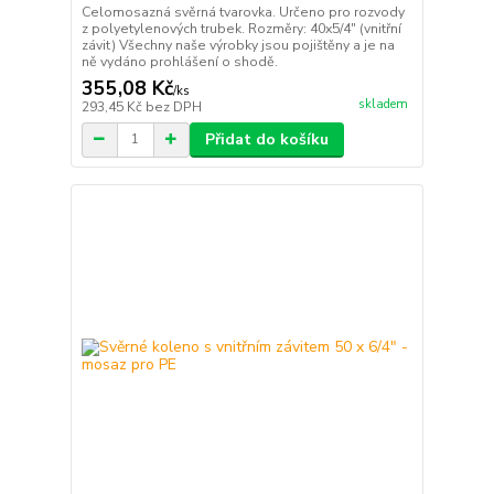
Celomosazná svěrná tvarovka. Určeno pro rozvody
z polyetylenových trubek. Rozměry: 40x5/4" (vnitřní
závit) Všechny naše výrobky jsou pojištěny a je na
ně vydáno prohlášení o shodě.
355,08 Kč
/
ks
skladem
293,45 Kč
bez DPH
Přidat do košíku