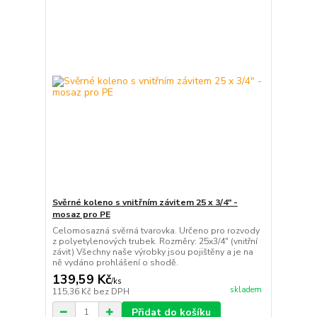
Svěrné koleno s vnitřním závitem 25 x 3/4" -
mosaz pro PE
Celomosazná svěrná tvarovka. Určeno pro rozvody
z polyetylenových trubek. Rozměry: 25x3/4" (vnitřní
závit) Všechny naše výrobky jsou pojištěny a je na
ně vydáno prohlášení o shodě.
139,59 Kč
/
ks
skladem
115,36 Kč
bez DPH
Přidat do košíku