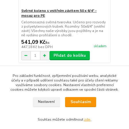
Svěrné koleno s vnitřním závitem 50 x 6/4" -
mosaz pro PE
Celomosazná svěrná tvarovka. Určeno pro rozvody
z polyetylenových trubek. Rozměry: 50x6/4" (vnitřní
závit) Všechny naše výrobky jsou pojištěny a je na
ně vydáno prohlášení o shodě.
541,09 Kč
/
ks
skladem
447,18 Kč
bez DPH
Přidat do košíku
strana
z 1
Pro základní funkčnost, zpříjemnění používání webu, analytické
účely a v případě udělení souhlasu také pro účely cílení reklamy
využíváme soubory cookies. Nastavení vlastních preferencí
cookies můžete kdykoli upravit odkazem ve spodní části stránek.
Souhlasím
Nastavení
Souhlas můžete odmítnout
zde
.
Vytvořeno na
Eshop-rychle.cz