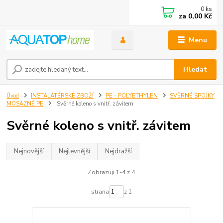
0
ks
za
0,00 Kč
Menu
Hledat
Úvod
INSTALATÉRSKÉ ZBOŽÍ
PE - POLYETHYLEN
SVĚRNÉ SPOJKY
MOSAZNÉ PE
Svěrné koleno s vnitř. závitem
Svěrné koleno s vnitř. závitem
Nejnovější
Nejlevnější
Nejdražší
Zobrazuji 1-4 z 4
strana
z 1