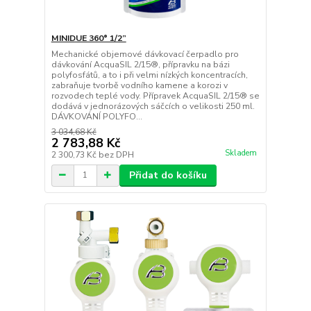
MINIDUE 360° 1/2”
Mechanické objemové dávkovací čerpadlo pro
dávkování AcquaSIL 2/15®, přípravku na bázi
polyfosfátů, a to i při velmi nízkých koncentracích,
zabraňuje tvorbě vodního kamene a korozi v
rozvodech teplé vody. Přípravek AcquaSIL 2/15® se
dodává v jednorázových sáčcích o velikosti 250 ml.
DÁVKOVÁNÍ POLYFO...
3 034,68 Kč
2 783,88 Kč
Skladem
2 300,73 Kč
bez DPH
Přidat do košíku