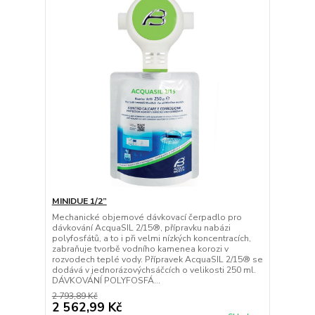
MINIDUE 1/2”
Mechanické objemové dávkovací čerpadlo pro
dávkování AcquaSIL 2/15®, přípravku nabázi
polyfosfátů, a to i při velmi nízkých koncentracích,
zabraňuje tvorbě vodního kamenea korozi v
rozvodech teplé vody. Přípravek AcquaSIL 2/15® se
dodává v jednorázovýchsáčcích o velikosti 250 ml.
DÁVKOVÁNÍ POLYFOSFÁ...
2 793,89 Kč
2 562,99 Kč