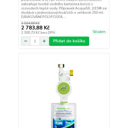
zabraňuje tvorbě vodního kamenea korozi v
rozvodech teplé vody. Přípravek AcquaSIL 2/15® se
dodává v jednorázovýchsáčcích o velikosti 250 ml.
DÁVKOVÁNÍ POLYFOSFÁ...
3 034,68 Kč
2 783,88 Kč
Skladem
2 300,73 Kč
bez DPH
Přidat do košíku