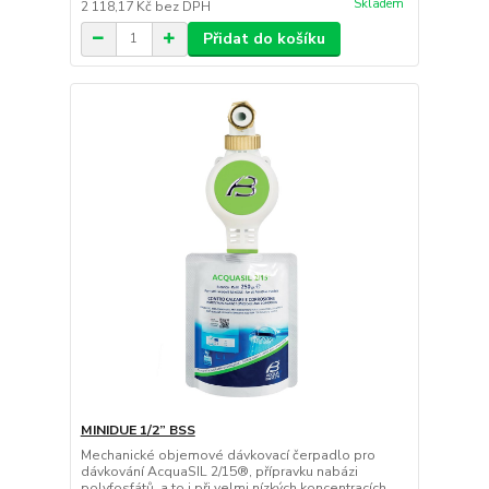
Skladem
2 118,17 Kč
bez DPH
Přidat do košíku
MINIDUE 1/2” BSS
Mechanické objemové dávkovací čerpadlo pro
dávkování AcquaSIL 2/15®, přípravku nabázi
polyfosfátů, a to i při velmi nízkých koncentracích,