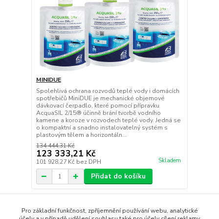
MINIDUE
Spolehlivá ochrana rozvodů teplé vody i domácích
spotřebičů MiniDUE je mechanické objemové
dávkovací čerpadlo, které pomocí přípravku
AcquaSIL 2/15® účinně brání tvorbě vodního
kamene a koroze v rozvodech teplé vody. Jedná se
o kompaktní a snadno instalovatelný systém s
plastovým tělem a horizontáln...
134 444,31 Kč
123 333,21 Kč
Skladem
101 928,27 Kč
bez DPH
Přidat do košíku
strana
z 1
Pro základní funkčnost, zpříjemnění používání webu, analytické
účely a v případě udělení souhlasu také pro účely cílení reklamy