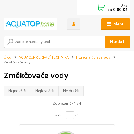
0
ks
za
0,00 Kč
Menu
Hledat
Úvod
AQUACUP ČERPACÍ TECHNIKA
Filtrace a úprava vody
Změkčovače vody
Změkčovače vody
Nejnovější
Nejlevnější
Nejdražší
Zobrazuji 1-4 z 4
strana
z 1