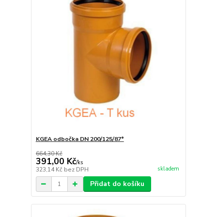
KGEA odbočka DN 200/125/87°
664,30 Kč
391,00 Kč
/
ks
skladem
323,14 Kč
bez DPH
Přidat do košíku