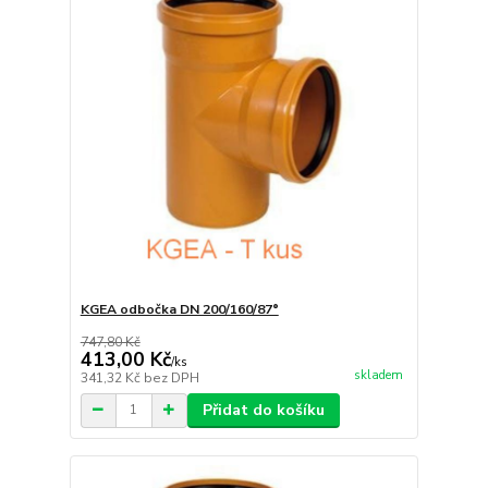
KGEA odbočka DN 200/160/87°
747,80 Kč
413,00 Kč
/
ks
skladem
341,32 Kč
bez DPH
Přidat do košíku