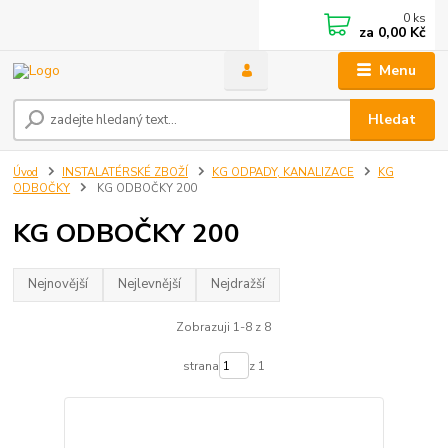
0
ks
za
0,00 Kč
Menu
Hledat
Úvod
INSTALATÉRSKÉ ZBOŽÍ
KG ODPADY, KANALIZACE
KG
ODBOČKY
KG ODBOČKY 200
KG ODBOČKY 200
Nejnovější
Nejlevnější
Nejdražší
Zobrazuji 1-8 z 8
strana
z 1