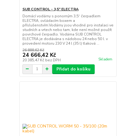
SUB CONTROL - 3,5" ELECTRA
Domácí vodárny s ponorným 3,5“ čerpadlem
ELECTRA, ovládacím boxem a
příslušenstvím.Vodárny jsou vhodné pro instalaci ve
studních a vrtech nebo tam, kde není možné použít
povrchové čerpadlo. Vodárna SUB CONTROL
ELECTRA je dodávána s nádobou 24 nebo 50 l. v
provedení motoru 230 V 24 l (35 l) tlaková ...
26 888,62 Kč
24 666,42 Kč
Skladem
20 385,47 Kč
bez DPH
Přidat do košíku