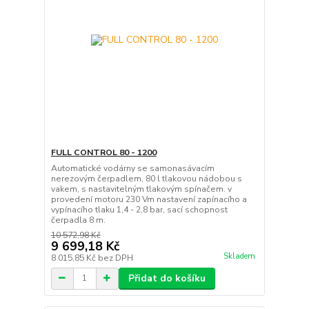
FULL CONTROL 80 - 1200
Automatické vodárny se samonasávacím
nerezovým čerpadlem, 80 l tlakovou nádobou s
vakem, s nastavitelným tlakovým spínačem. v
provedení motoru 230 Vm nastavení zapínacího a
vypínacího tlaku 1,4 - 2,8 bar, sací schopnost
čerpadla 8 m.
10 572,98 Kč
9 699,18 Kč
Skladem
8 015,85 Kč
bez DPH
Přidat do košíku