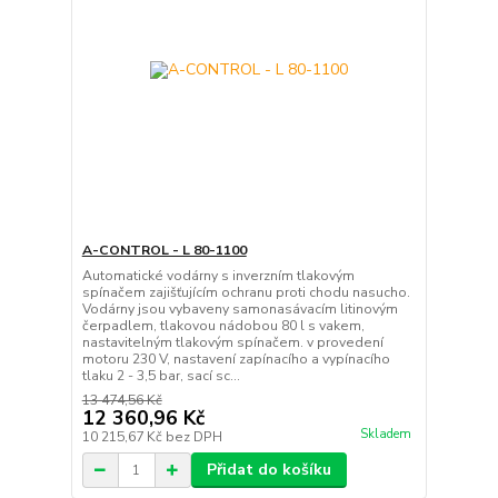
A-CONTROL - L 80-1100
Automatické vodárny s inverzním tlakovým
spínačem zajišťujícím ochranu proti chodu nasucho.
Vodárny jsou vybaveny samonasávacím litinovým
čerpadlem, tlakovou nádobou 80 l s vakem,
nastavitelným tlakovým spínačem. v provedení
motoru 230 V, nastavení zapínacího a vypínacího
tlaku 2 - 3,5 bar, sací sc...
13 474,56 Kč
12 360,96 Kč
Skladem
10 215,67 Kč
bez DPH
Přidat do košíku