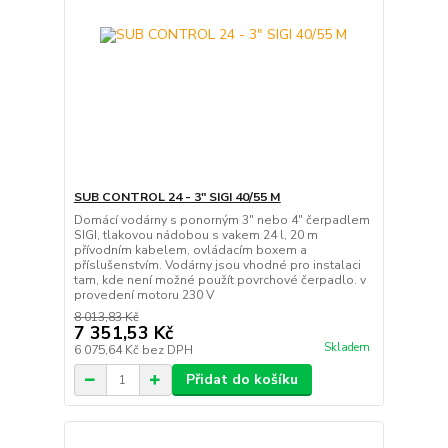
SUB CONTROL 24 - 3" SIGI 40/55 M
Domácí vodárny s ponorným 3" nebo 4" čerpadlem
SIGI, tlakovou nádobou s vakem 24 l, 20 m
přívodním kabelem, ovládacím boxem a
příslušenstvím. Vodárny jsou vhodné pro instalaci
tam, kde není možné použít povrchové čerpadlo. v
provedení motoru 230 V
8 013,83 Kč
7 351,53 Kč
Skladem
6 075,64 Kč
bez DPH
Přidat do košíku