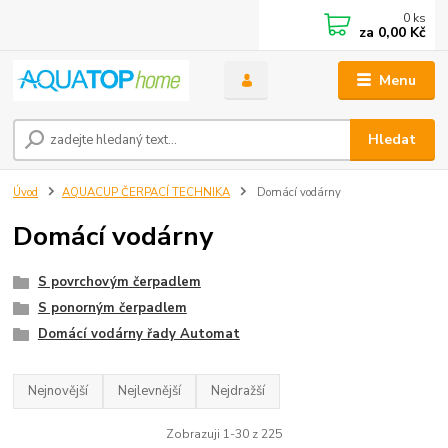
0
ks
za
0,00 Kč
Menu
Hledat
Úvod
AQUACUP ČERPACÍ TECHNIKA
Domácí vodárny
Domácí vodárny
S povrchovým čerpadlem
S ponorným čerpadlem
Domácí vodárny řady Automat
Nejnovější
Nejlevnější
Nejdražší
Zobrazuji 1-30 z 225