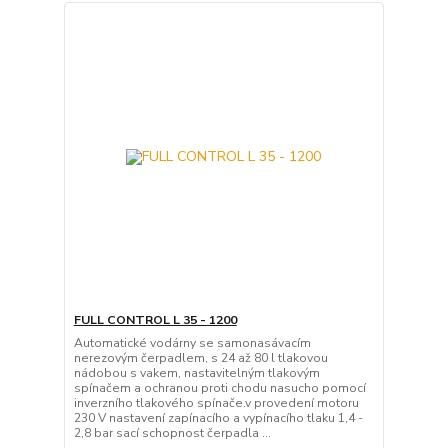
FULL CONTROL L 35 - 1200
Automatické vodárny se samonasávacím
nerezovým čerpadlem, s 24 až 80 l tlakovou
nádobou s vakem, nastavitelným tlakovým
spínačem a ochranou proti chodu nasucho pomocí
inverzního tlakového spínače.v provedení motoru
230 V nastavení zapínacího a vypínacího tlaku 1,4 -
2,8 bar sací schopnost čerpadla ...