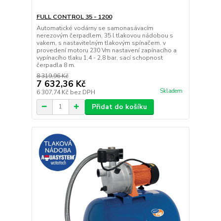
FULL CONTROL 35 - 1200
Automatické vodárny se samonasávacím
nerezovým čerpadlem, 35 l tlakovou nádobou s
vakem, s nastavitelným tlakovým spínačem. v
provedení motoru 230 Vm nastavení zapínacího a
vypínacího tlaku 1,4 - 2,8 bar, sací schopnost
čerpadla 8 m.
8 319,96 Kč
7 632,36 Kč
Skladem
6 307,74 Kč
bez DPH
Přidat do košíku