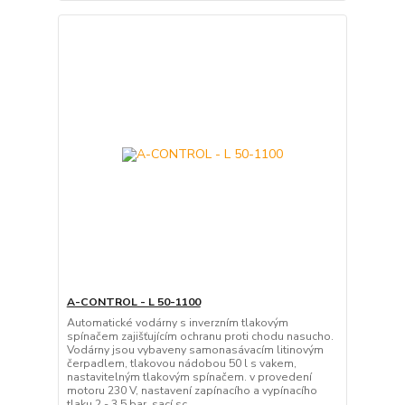
A-CONTROL - L 50-1100
Automatické vodárny s inverzním tlakovým
spínačem zajišťujícím ochranu proti chodu nasucho.
Vodárny jsou vybaveny samonasávacím litinovým
čerpadlem, tlakovou nádobou 50 l s vakem,
nastavitelným tlakovým spínačem. v provedení
motoru 230 V, nastavení zapínacího a vypínacího
tlaku 2 - 3,5 bar, sací sc...