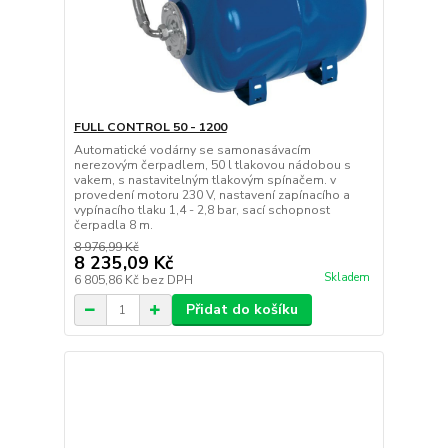
FULL CONTROL 50 - 1200
Automatické vodárny se samonasávacím
nerezovým čerpadlem, 50 l tlakovou nádobou s
vakem, s nastavitelným tlakovým spínačem. v
provedení motoru 230 V, nastavení zapínacího a
vypínacího tlaku 1,4 - 2,8 bar, sací schopnost
čerpadla 8 m.
8 976,99 Kč
8 235,09 Kč
Skladem
6 805,86 Kč
bez DPH
Přidat do košíku