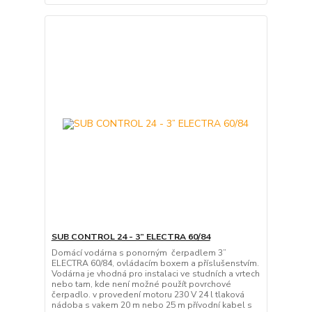
SUB CONTROL 24 - 3” ELECTRA 60/84
Domácí vodárna s ponorným čerpadlem 3”
ELECTRA 60/84, ovládacím boxem a příslušenstvím.
Vodárna je vhodná pro instalaci ve studních a vrtech
nebo tam, kde není možné použít povrchové
čerpadlo. v provedení motoru 230 V 24 l tlaková
nádoba s vakem 20 m nebo 25 m přívodní kabel s