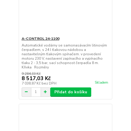
A-CONTROL 24-1100
Automatické vodárny se samonasávacím litinovým
čerpadlem, s 24 l tlakovou nádobou a
nastavitelným tlakovým spínačem. v provedení
motoru 230 V, nastavení zapínacího a vypínacího
tlaku 2 - 3,5 bar, sací schopnost čerpadla 8 m.
Křivka Rozměry
9 284,33 Kč
8 517,03 Kč
Skladem
7 038,87 Kč
bez DPH
Přidat do košíku