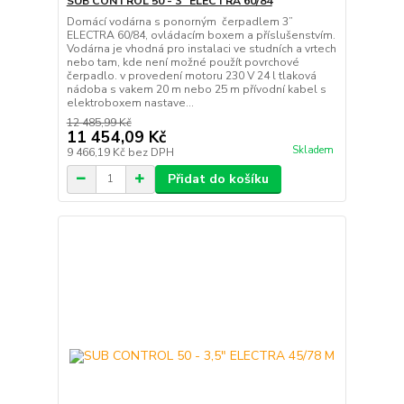
SUB CONTROL 50 - 3” ELECTRA 60/84
Domácí vodárna s ponorným čerpadlem 3”
ELECTRA 60/84, ovládacím boxem a příslušenstvím.
Vodárna je vhodná pro instalaci ve studních a vrtech
nebo tam, kde není možné použít povrchové
čerpadlo. v provedení motoru 230 V 24 l tlaková
nádoba s vakem 20 m nebo 25 m přívodní kabel s
elektroboxem nastave...
12 485,99 Kč
11 454,09 Kč
Skladem
9 466,19 Kč
bez DPH
Přidat do košíku