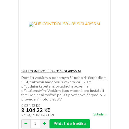
SUB CONTROL 50 - 3" SIGI 40/55 M
Domácí vodárny s ponorným 3" nebo 4" čerpadlem
SIGI, tlakovou nádobou s vakem 24 l, 20 m
přívodním kabelem, ovládacím boxem a
příslušenstvím. Vodárny jsou vhodné pro instalaci
tam, kde není možné použít povrchové čerpadlo. v
provedení motoru 230 V
9 924,42 Kč
9 104,22 Kč
Skladem
7 524,15 Kč
bez DPH
Přidat do košíku