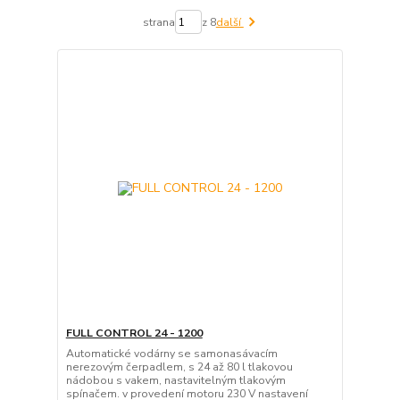
strana
z 8
další
FULL CONTROL 24 - 1200
Automatické vodárny se samonasávacím
nerezovým čerpadlem, s 24 až 80 l tlakovou
nádobou s vakem, nastavitelným tlakovým
spínačem. v provedení motoru 230 V nastavení