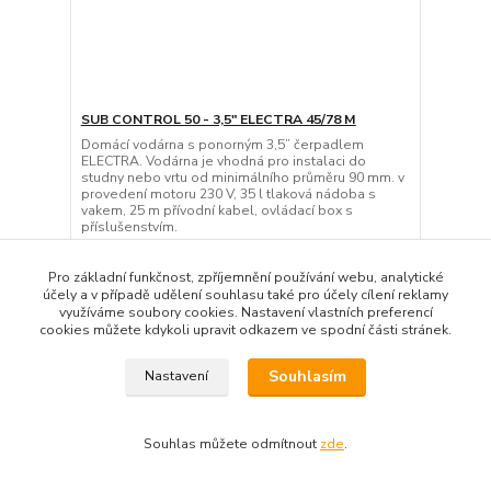
SUB CONTROL 50 - 3,5" ELECTRA 45/78 M
Domácí vodárna s ponorným 3,5” čerpadlem
ELECTRA. Vodárna je vhodná pro instalaci do
studny nebo vrtu od minimálního průměru 90 mm. v
provedení motoru 230 V, 35 l tlaková nádoba s
vakem, 25 m přívodní kabel, ovládací box s
příslušenstvím.
12 289,97 Kč
11 274,27 Kč
Pro základní funkčnost, zpříjemnění používání webu, analytické
Skladem
9 317,58 Kč
bez DPH
účely a v případě udělení souhlasu také pro účely cílení reklamy
využíváme soubory cookies. Nastavení vlastních preferencí
Přidat do košíku
cookies můžete kdykoli upravit odkazem ve spodní části stránek.
Souhlasím
Nastavení
Souhlas můžete odmítnout
zde
.