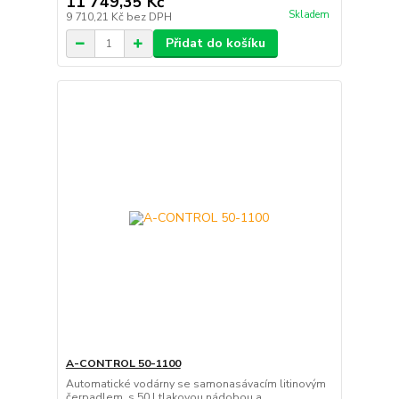
11 749,35 Kč
Skladem
9 710,21 Kč
bez DPH
Přidat do košíku
A-CONTROL 50-1100
Automatické vodárny se samonasávacím litinovým
čerpadlem, s 50 l tlakovou nádobou a