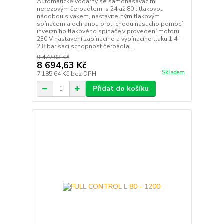
Automatické vodárny se samonasávacím
nerezovým čerpadlem, s 24 až 80 l tlakovou
nádobou s vakem, nastavitelným tlakovým
spínačem a ochranou proti chodu nasucho pomocí
inverzního tlakového spínače.v provedení motoru
230 V nastavení zapínacího a vypínacího tlaku 1,4 -
2,8 bar sací schopnost čerpadla ...
9 477,93 Kč
8 694,63 Kč
Skladem
7 185,64 Kč
bez DPH
Přidat do košíku