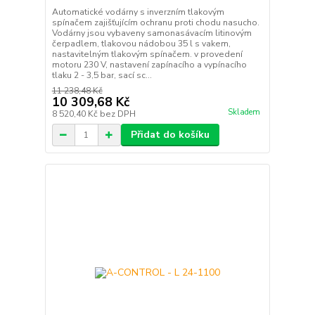
Automatické vodárny s inverzním tlakovým
spínačem zajišťujícím ochranu proti chodu nasucho.
Vodárny jsou vybaveny samonasávacím litinovým
čerpadlem, tlakovou nádobou 35 l s vakem,
nastavitelným tlakovým spínačem. v provedení
motoru 230 V, nastavení zapínacího a vypínacího
tlaku 2 - 3,5 bar, sací sc...
11 238,48 Kč
10 309,68 Kč
Skladem
8 520,40 Kč
bez DPH
Přidat do košíku