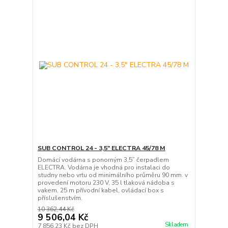
SUB CONTROL 24 - 3,5" ELECTRA 45/78 M
Domácí vodárna s ponorným 3,5” čerpadlem
ELECTRA. Vodárna je vhodná pro instalaci do
studny nebo vrtu od minimálního průměru 90 mm. v
provedení motoru 230 V, 35 l tlaková nádoba s
vakem, 25 m přívodní kabel, ovládací box s
příslušenstvím.
10 362,44 Kč
9 506,04 Kč
Skladem
7 856,23 Kč
bez DPH