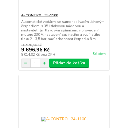
A-CONTROL 35-1100
Automatické vodárny se samonasávacím litinovým
čerpadlem, s 35 l tlakovou nádobou a
nastavitelným tlakovým spínačem. v provedení
motoru 230 V, nastavení zapínacího a vypínacího
tlaku 2 - 3,5 bar, sací schopnost čerpadla 8 m.
10 570,56 Kč
9 696,96 Kč
Skladem
8 014,02 Kč
bez DPH
Přidat do košíku