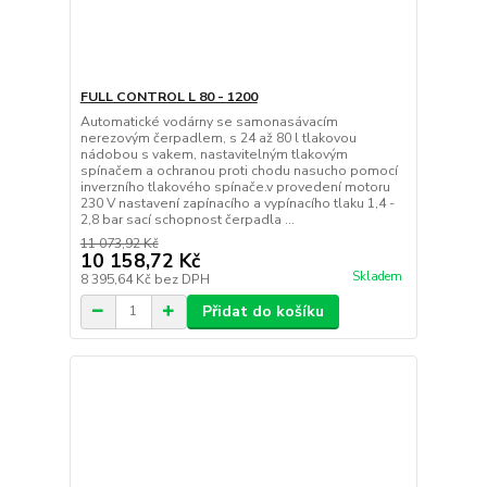
FULL CONTROL L 80 - 1200
Automatické vodárny se samonasávacím
nerezovým čerpadlem, s 24 až 80 l tlakovou
nádobou s vakem, nastavitelným tlakovým
spínačem a ochranou proti chodu nasucho pomocí
inverzního tlakového spínače.v provedení motoru
230 V nastavení zapínacího a vypínacího tlaku 1,4 -
2,8 bar sací schopnost čerpadla ...
11 073,92 Kč
10 158,72 Kč
Skladem
8 395,64 Kč
bez DPH
Přidat do košíku