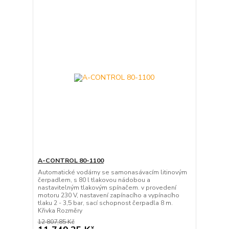
A-CONTROL 80-1100
Automatické vodárny se samonasávacím litinovým
čerpadlem, s 80 l tlakovou nádobou a
nastavitelným tlakovým spínačem. v provedení
motoru 230 V, nastavení zapínacího a vypínacího
tlaku 2 - 3,5 bar, sací schopnost čerpadla 8 m.
Křivka Rozměry
12 807,85 Kč