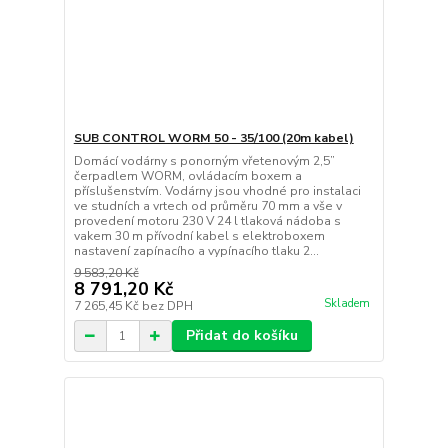
SUB CONTROL WORM 50 - 35/100 (20m kabel)
Domácí vodárny s ponorným vřetenovým 2,5”
čerpadlem WORM, ovládacím boxem a
příslušenstvím. Vodárny jsou vhodné pro instalaci
ve studních a vrtech od průměru 70 mm a vše v
provedení motoru 230 V 24 l tlaková nádoba s
vakem 30 m přívodní kabel s elektroboxem
nastavení zapínacího a vypínacího tlaku 2...
9 583,20 Kč
8 791,20 Kč
Skladem
7 265,45 Kč
bez DPH
Přidat do košíku