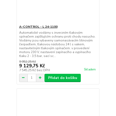
A-CONTROL - L 24-1100
Automatické vodárny s inverzním tlakovým
spínačem zajišťujícím ochranu proti chodu nasucho.
Vodárny jsou vybaveny samonasávacím litinovým
čerpadlem, tlakovou nádobou 24 l s vakem,
nastavitelným tlakovým spínačem. v provedení
motoru 230 V, nastavení zapínacího a vypínacího
tlaku 2 - 3,5 bar, sací sc...
9 952,25 Kč
9 129,75 Kč
Skladem
7 545,25 Kč
bez DPH
Přidat do košíku