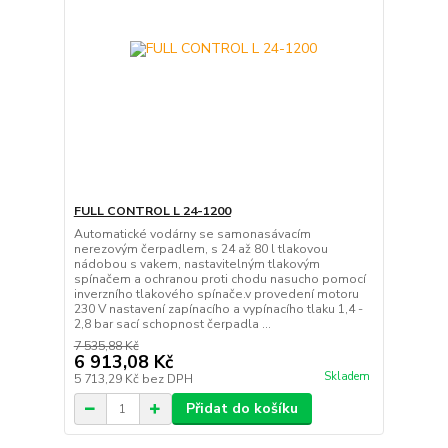
FULL CONTROL L 24-1200
Automatické vodárny se samonasávacím
nerezovým čerpadlem, s 24 až 80 l tlakovou
nádobou s vakem, nastavitelným tlakovým
spínačem a ochranou proti chodu nasucho pomocí
inverzního tlakového spínače.v provedení motoru
230 V nastavení zapínacího a vypínacího tlaku 1,4 -
2,8 bar sací schopnost čerpadla ...
7 535,88 Kč
6 913,08 Kč
Skladem
5 713,29 Kč
bez DPH
Přidat do košíku