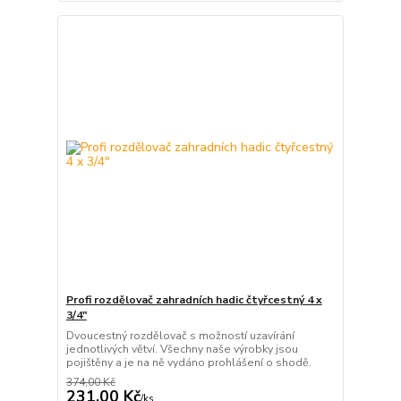
Profi rozdělovač zahradních hadic čtyřcestný 4 x
3/4"
Dvoucestný rozdělovač s možností uzavírání
jednotlivých větví. Všechny naše výrobky jsou
pojištěny a je na ně vydáno prohlášení o shodě.
374,00 Kč
231,00 Kč
/
ks