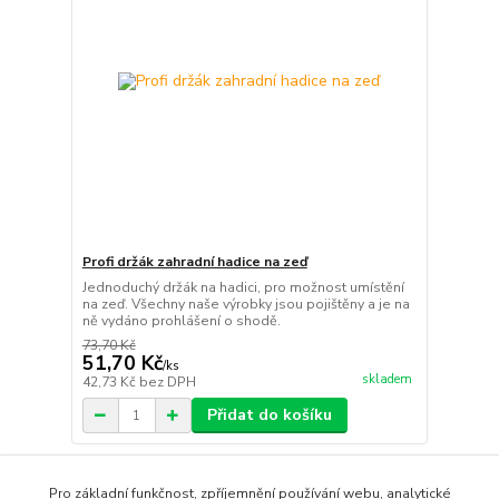
Profi držák zahradní hadice na zeď
Jednoduchý držák na hadici, pro možnost umístění
na zeď. Všechny naše výrobky jsou pojištěny a je na
ně vydáno prohlášení o shodě.
73,70 Kč
51,70 Kč
/
ks
skladem
42,73 Kč
bez DPH
Přidat do košíku
strana
z 1
Pro základní funkčnost, zpříjemnění používání webu, analytické