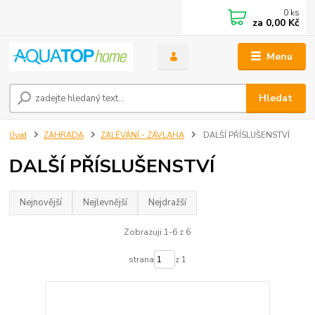
0
ks
za
0,00 Kč
Menu
Hledat
Úvod
ZAHRADA
ZALÉVÁNÍ - ZÁVLAHA
DALŠÍ PŘÍSLUŠENSTVÍ
DALŠÍ PŘÍSLUŠENSTVÍ
Nejnovější
Nejlevnější
Nejdražší
Zobrazuji 1-6 z 6
strana
z 1