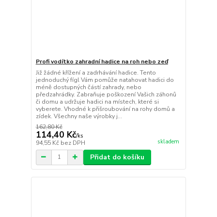
Profi vodítko zahradní hadice na roh nebo zeď
Již žádné křížení a zadrhávání hadice. Tento
jednoduchý fígl Vám pomůže natahovat hadici do
méně dostupných částí zahrady, nebo
předzahrádky. Zabraňuje poškození Vašich záhonů
či domu a udržuje hadici na místech, které si
vyberete. Vhodné k přišroubování na rohy domů a
zídek. Všechny naše výrobky j...
162,80 Kč
114,40 Kč
/
ks
skladem
94,55 Kč
bez DPH
Přidat do košíku