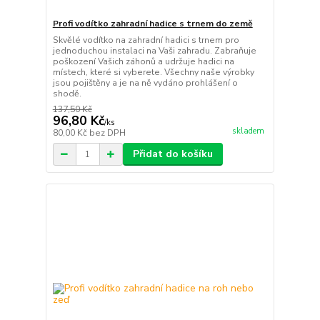
Profi vodítko zahradní hadice s trnem do země
Skvělé vodítko na zahradní hadici s trnem pro
jednoduchou instalaci na Vaši zahradu. Zabraňuje
poškození Vašich záhonů a udržuje hadici na
místech, které si vyberete. Všechny naše výrobky
jsou pojištěny a je na ně vydáno prohlášení o
shodě.
137,50 Kč
96,80 Kč
/
ks
skladem
80,00 Kč
bez DPH
Přidat do košíku