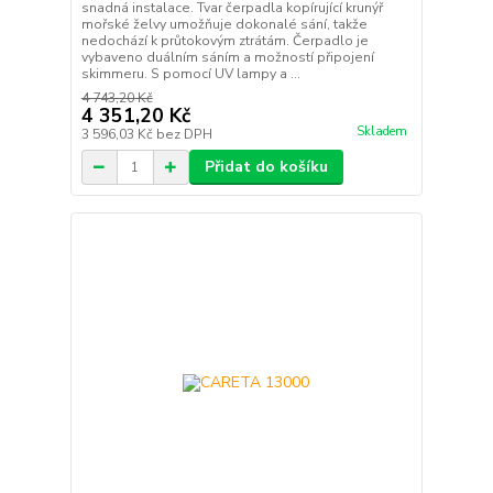
snadná instalace. Tvar čerpadla kopírující krunýř
mořské želvy umožňuje dokonalé sání, takže
nedochází k průtokovým ztrátám. Čerpadlo je
vybaveno duálním sáním a možností připojení
skimmeru. S pomocí UV lampy a ...
4 743,20 Kč
4 351,20 Kč
Skladem
3 596,03 Kč
bez DPH
Přidat do košíku