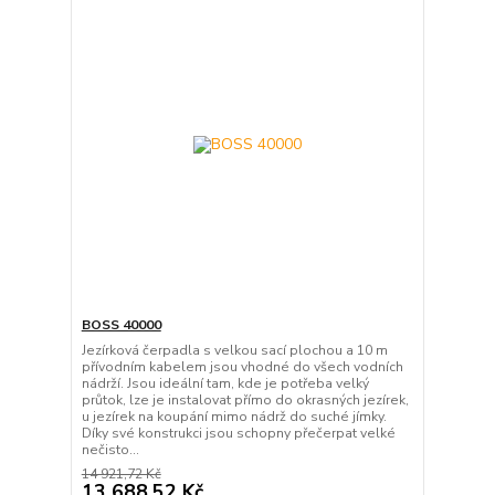
BOSS 40000
Jezírková čerpadla s velkou sací plochou a 10 m
přívodním kabelem jsou vhodné do všech vodních
nádrží. Jsou ideální tam, kde je potřeba velký
průtok, lze je instalovat přímo do okrasných jezírek,
u jezírek na koupání mimo nádrž do suché jímky.
Díky své konstrukci jsou schopny přečerpat velké
nečisto...
14 921,72 Kč
13 688,52 Kč