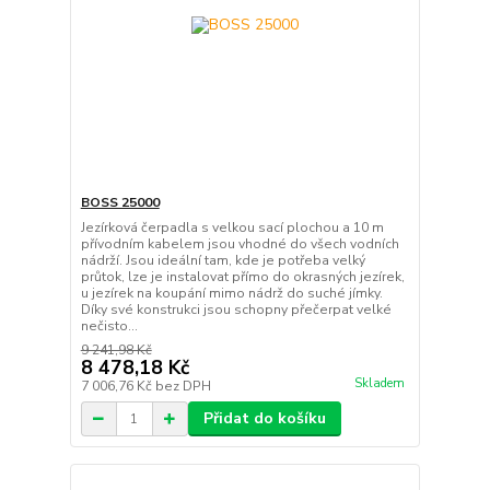
BOSS 25000
Jezírková čerpadla s velkou sací plochou a 10 m
přívodním kabelem jsou vhodné do všech vodních
nádrží. Jsou ideální tam, kde je potřeba velký
průtok, lze je instalovat přímo do okrasných jezírek,
u jezírek na koupání mimo nádrž do suché jímky.
Díky své konstrukci jsou schopny přečerpat velké
nečisto...
9 241,98 Kč
8 478,18 Kč
Skladem
7 006,76 Kč
bez DPH
Přidat do košíku