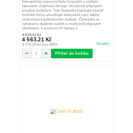
Energeticky úsporná řada čerpadel s velkým
výkonem. Zajímavý design, kloubové připojení,
snadná instalace. Tvar čerpadla kopírující krunýř
mořské želvy umožňuje dokonalé sání, takže
nedochází k průtokovým ztrátám. Čerpadlo je
vybaveno duálním sáním a možností připojení
skimmeru. S pomocí UV lampy a ...
4 974,31 Kč
4 563,21 Kč
Skladem
3 771,25 Kč
bez DPH
Přidat do košíku