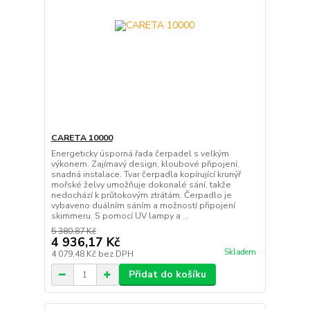
CARETA 10000
Energeticky úsporná řada čerpadel s velkým
výkonem. Zajímavý design, kloubové připojení,
snadná instalace. Tvar čerpadla kopírující krunýř
mořské želvy umožňuje dokonalé sání, takže
nedochází k průtokovým ztrátám. Čerpadlo je
vybaveno duálním sáním a možností připojení
skimmeru. S pomocí UV lampy a ...
5 380,87 Kč
4 936,17 Kč
Skladem
4 079,48 Kč
bez DPH
Přidat do košíku