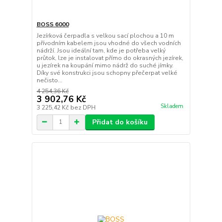
BOSS 6000
Jezírková čerpadla s velkou sací plochou a 10 m
přívodním kabelem jsou vhodné do všech vodních
nádrží. Jsou ideální tam, kde je potřeba velký
průtok, lze je instalovat přímo do okrasných jezírek,
u jezírek na koupání mimo nádrž do suché jímky.
Díky své konstrukci jsou schopny přečerpat velké
nečisto...
4 254,36 Kč
3 902,76 Kč
Skladem
3 225,42 Kč
bez DPH
Přidat do košíku