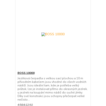
BOSS 10000
Jezírková čerpadla s velkou sací plochou a 10 m
přívodním kabelem jsou vhodné do všech vodních
nádrží. Jsou ideální tam, kde je potřeba velký
průtok, lze je instalovat přímo do okrasných jezírek,
u jezírek na koupání mimo nádrž do suché jímky.
Díky své konstrukci jsou schopny přečerpat velké
nečisto...
4 564,12 Kč