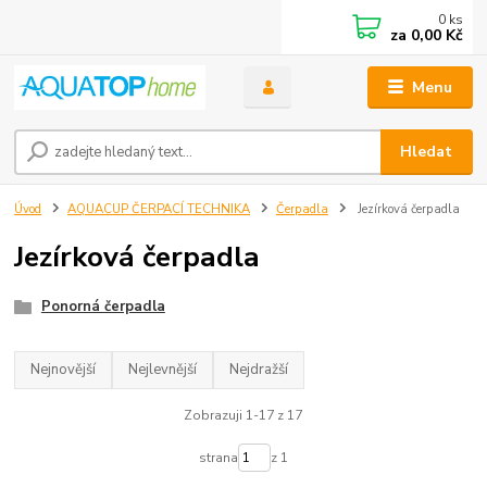
0
ks
za
0,00 Kč
Menu
Hledat
Úvod
AQUACUP ČERPACÍ TECHNIKA
Čerpadla
Jezírková čerpadla
Jezírková čerpadla
Ponorná čerpadla
Nejnovější
Nejlevnější
Nejdražší
Zobrazuji 1-17 z 17
strana
z 1