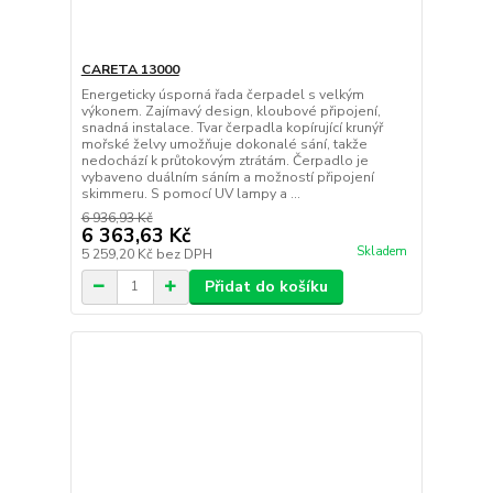
CARETA 13000
Energeticky úsporná řada čerpadel s velkým
výkonem. Zajímavý design, kloubové připojení,
snadná instalace. Tvar čerpadla kopírující krunýř
mořské želvy umožňuje dokonalé sání, takže
nedochází k průtokovým ztrátám. Čerpadlo je
vybaveno duálním sáním a možností připojení
skimmeru. S pomocí UV lampy a ...
6 936,93 Kč
6 363,63 Kč
Skladem
5 259,20 Kč
bez DPH
Přidat do košíku