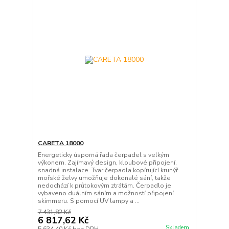
CARETA 18000
Energeticky úsporná řada čerpadel s velkým
výkonem. Zajímavý design, kloubové připojení,
snadná instalace. Tvar čerpadla kopírující krunýř
mořské želvy umožňuje dokonalé sání, takže
nedochází k průtokovým ztrátám. Čerpadlo je
vybaveno duálním sáním a možností připojení
skimmeru. S pomocí UV lampy a ...
7 431,82 Kč
6 817,62 Kč
Skladem
5 634,40 Kč
bez DPH