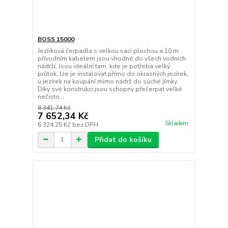
BOSS 15000
Jezírková čerpadla s velkou sací plochou a 10 m
přívodním kabelem jsou vhodné do všech vodních
nádrží. Jsou ideální tam, kde je potřeba velký
průtok, lze je instalovat přímo do okrasných jezírek,
u jezírek na koupání mimo nádrž do suché jímky.
Díky své konstrukci jsou schopny přečerpat velké
nečisto...
8 341,74 Kč
7 652,34 Kč
Skladem
6 324,25 Kč
bez DPH
Přidat do košíku