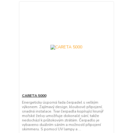
CARETA 5000
Energeticky úsporná řada čerpadel s velkým
výkonem. Zajímavý design, kloubové připojení,
snadná instalace. Tvar čerpadla kopírující krunýř
mořské želvy umožňuje dokonalé sání, takže
nedochází k průtokovým ztrátám. Čerpadlo je
vybaveno duálním sáním a možností připojení
skimmeru. S pomocí UV lampy a ...