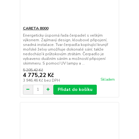
CARETA 8000
Energeticky úsporná řada čerpadel s velkým
výkonem. Zajímavý design, kloubové připojení,
snadná instalace. Tvar čerpadla kopírující krunýř
mořské želvy umožňuje dokonalé sání, takže
nedochází k průtokovým ztrátám. Čerpadlo je
vybaveno duálním sáním a možností připojení
skimmeru. S pomocí UV lampy a ...
5 205,42 Kč
4 775,22 Kč
Skladem
3 946,46 Kč
bez DPH
Přidat do košíku