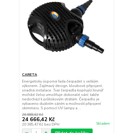
CARETA
Energeticky úsporná řada čerpadel s velkým
výkonem. Zajímavý design, kloubové připojení,
snadná instalace. Tvar čerpadla kopírující krunýř
mořské želvy umožňuje dokonalé sání, takže
nedochází k průtokovým ztrátám. Čerpadlo je
vybaveno duálním sáním a možností připojení
skimmeru. S pomocí UV lampy a ...
26 888,62 Kč
24 666,42 Kč
Skladem
20 385,47 Kč
bez DPH