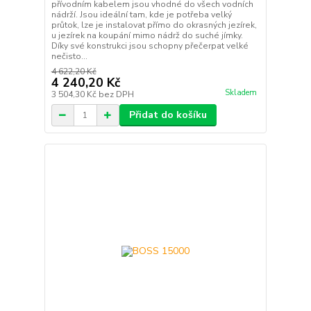
přívodním kabelem jsou vhodné do všech vodních
nádrží. Jsou ideální tam, kde je potřeba velký
průtok, lze je instalovat přímo do okrasných jezírek,
u jezírek na koupání mimo nádrž do suché jímky.
Díky své konstrukci jsou schopny přečerpat velké
nečisto...
4 622,20 Kč
4 240,20 Kč
Skladem
3 504,30 Kč
bez DPH
Přidat do košíku