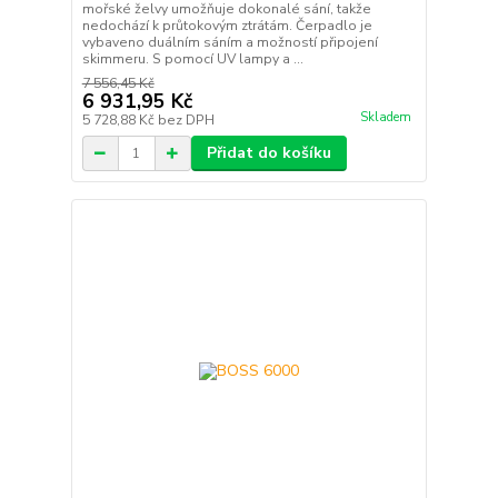
mořské želvy umožňuje dokonalé sání, takže
nedochází k průtokovým ztrátám. Čerpadlo je
vybaveno duálním sáním a možností připojení
skimmeru. S pomocí UV lampy a ...
7 556,45 Kč
6 931,95 Kč
Skladem
5 728,88 Kč
bez DPH
Přidat do košíku