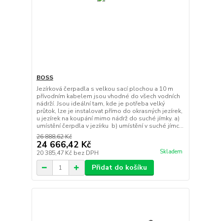
BOSS
Jezírková čerpadla s velkou sací plochou a 10 m
přívodním kabelem jsou vhodné do všech vodních
nádrží. Jsou ideální tam, kde je potřeba velký
průtok, lze je instalovat přímo do okrasných jezírek,
u jezírek na koupání mimo nádrž do suché jímky. a)
umístění čerpdla v jezírku b) umístění v suché jímc...
26 888,62 Kč
24 666,42 Kč
Skladem
20 385,47 Kč
bez DPH
Přidat do košíku