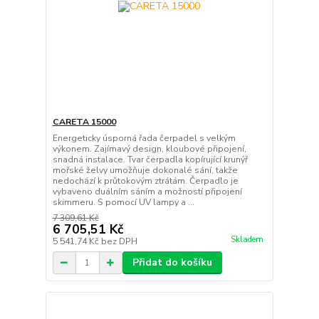
CARETA 15000
Energeticky úsporná řada čerpadel s velkým
výkonem. Zajímavý design, kloubové připojení,
snadná instalace. Tvar čerpadla kopírující krunýř
mořské želvy umožňuje dokonalé sání, takže
nedochází k průtokovým ztrátám. Čerpadlo je
vybaveno duálním sáním a možností připojení
skimmeru. S pomocí UV lampy a ...
7 309,61 Kč
6 705,51 Kč
Skladem
5 541,74 Kč
bez DPH
Přidat do košíku