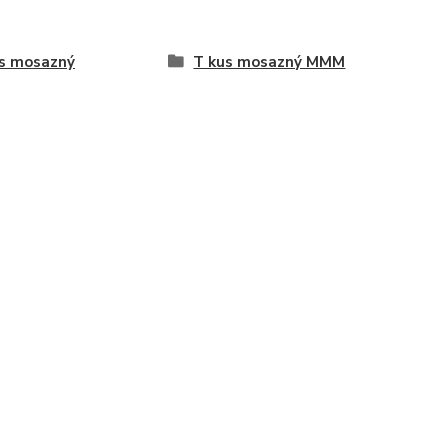
s mosazný
T kus mosazný MMM