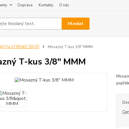
enty
Doprava
Kontakty
O nás
Hledat
INSTALATÉRSKÉ ZBOŽÍ
Mosazný T-kus 3/8" MMM
azný T-kus 3/8" MMM
Mosazn
pojišt
Dos
Cen