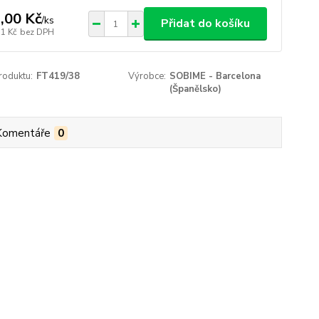
,00 Kč
/
ks
Přidat do košíku
11 Kč
bez DPH
roduktu:
FT419/38
Výrobce:
SOBIME - Barcelona
(Španělsko)
Komentáře
0