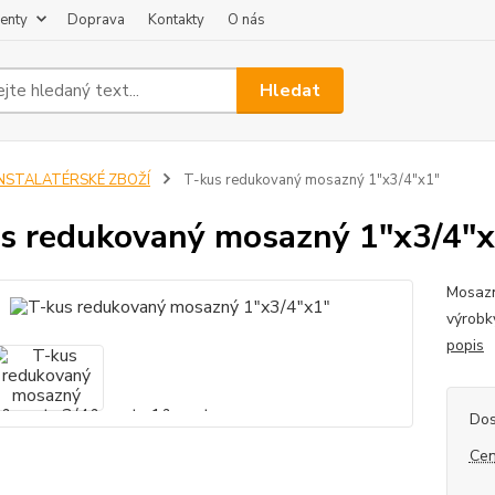
enty
Doprava
Kontakty
O nás
Hledat
INSTALATÉRSKÉ ZBOŽÍ
T-kus redukovaný mosazný 1"x3/4"x1"
s redukovaný mosazný 1"x3/4"x
Mosazn
výrobk
popis
Dos
Cen