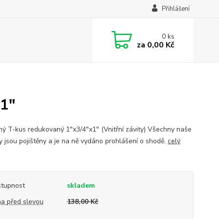
Přihlášení
0
ks
za
0,00 Kč
1"
ý T-kus redukovaný 1"x3/4"x1" (Vnitřní závity) Všechny naše
y jsou pojištěny a je na ně vydáno prohlášení o shodě.
celý
tupnost
skladem
a před slevou
138,00 Kč