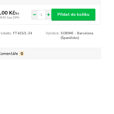
,00 Kč
/
ks
Přidat do košíku
99 Kč
bez DPH
roduktu:
FT415/1-34
Výrobce:
SOBIME - Barcelona
(Španělsko)
Komentáře
0