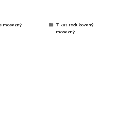
s mosazný
T kus redukovaný
mosazný