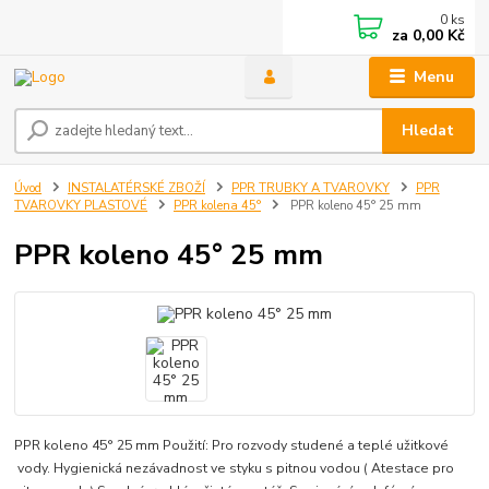
0
ks
za
0,00 Kč
Menu
Hledat
Úvod
INSTALATÉRSKÉ ZBOŽÍ
PPR TRUBKY A TVAROVKY
PPR
TVAROVKY PLASTOVÉ
PPR kolena 45°
PPR koleno 45° 25 mm
PPR koleno 45° 25 mm
PPR koleno 45° 25 mm Použití: Pro rozvody studené a teplé užitkové
vody. Hygienická nezávadnost ve styku s pitnou vodou ( Atestace pro