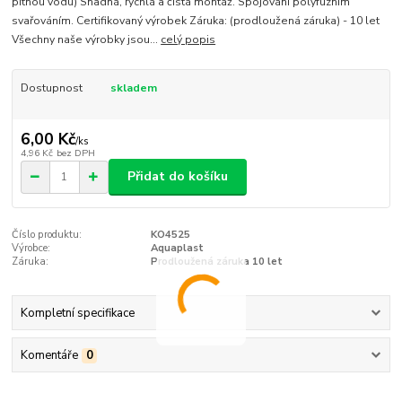
pitnou vodu) Snadná, rychlá a čistá montáž. Spojování polyfúzním
svařováním. Certifikovaný výrobek Záruka: (prodloužená záruka) - 10 let
Všechny naše výrobky jsou...
celý popis
Dostupnost
skladem
6,00 Kč
/
ks
4,96 Kč
bez DPH
Přidat do košíku
Číslo produktu:
KO4525
Výrobce:
Aquaplast
Záruka:
Prodloužená záruka 10 let
Kompletní specifikace
Komentáře
0