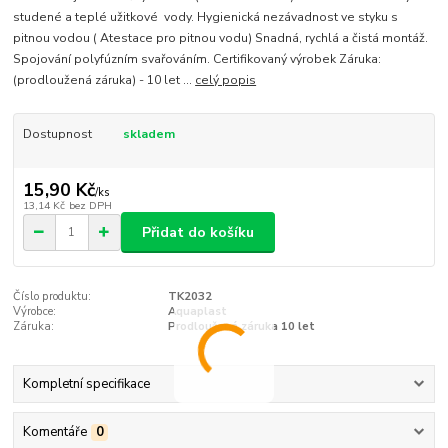
studené a teplé užitkové vody. Hygienická nezávadnost ve styku s
pitnou vodou ( Atestace pro pitnou vodu) Snadná, rychlá a čistá montáž.
Spojování polyfúzním svařováním. Certifikovaný výrobek Záruka:
(prodloužená záruka) - 10 let ...
celý popis
Dostupnost
skladem
15,90 Kč
/
ks
13,14 Kč
bez DPH
Přidat do košíku
Číslo produktu:
TK2032
Výrobce:
Aquaplast
Záruka:
Prodloužená záruka 10 let
Kompletní specifikace
Komentáře
0