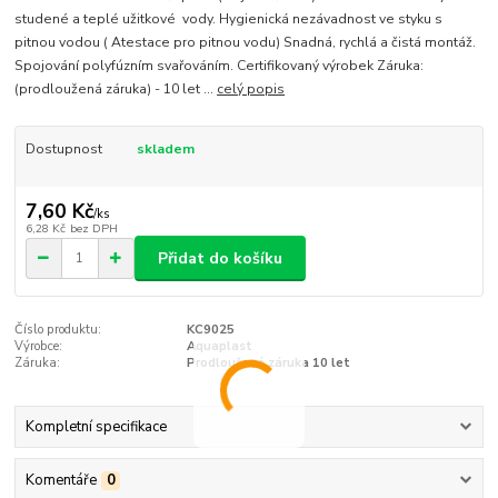
studené a teplé užitkové vody. Hygienická nezávadnost ve styku s
pitnou vodou ( Atestace pro pitnou vodu) Snadná, rychlá a čistá montáž.
Spojování polyfúzním svařováním. Certifikovaný výrobek Záruka:
(prodloužená záruka) - 10 let ...
celý popis
Dostupnost
skladem
7,60 Kč
/
ks
6,28 Kč
bez DPH
Přidat do košíku
Číslo produktu:
KC9025
Výrobce:
Aquaplast
Záruka:
Prodloužená záruka 10 let
Kompletní specifikace
Komentáře
0