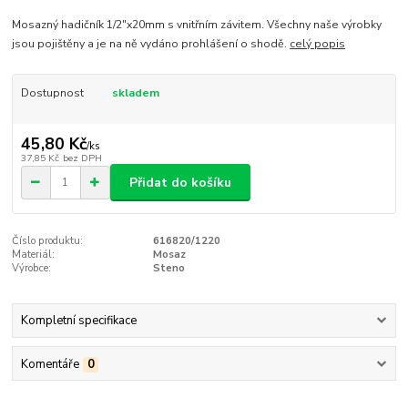
Mosazný hadičník 1/2"x20mm s vnitřním závitem. Všechny naše výrobky
jsou pojištěny a je na ně vydáno prohlášení o shodě.
celý popis
Dostupnost
skladem
45,80 Kč
/
ks
37,85 Kč
bez DPH
Přidat do košíku
Číslo produktu:
616820/1220
Materiál:
Mosaz
Výrobce:
Steno
Kompletní specifikace
Komentáře
0