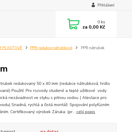
Přihlášení
0
ks
za
0,00 Kč
Y PLASTOVÉ
PPR redukce nátrubkové
PPR nátrubek
mm
trubek redukovaný 50 x 40 mm (redukce nátrubková, hrdlo
vané) Použití: Pro rozvody studené a teplé užitkové vody.
ická nezávadnost ve styku s pitnou vodou ( Atestace pro
 vodu) Snadná, rychlá a čistá montáž. Spojování polyfúzním
áním. Certifikovaný výrobek Záruka: (pr...
celý popis
tupnost
na dotaz