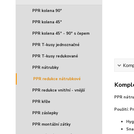
PPR kolena 90°
PPR kolena 45°
PPR kolena 45° - 90° s čepem
PPR T-kusy jednoznačné
PPR T-kusy redukované
Kompl
PPR nátrubky
PPR redukce nátrubkové
Komple
PPR redukce vnitřní - vnější
PPR nátru
PPR kříže
Použití: 
PPR záslepky
Hyg
PPR montážní zátky
Sna