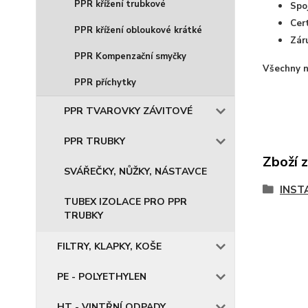
PPR křížení trubkové
Spo
Cer
PPR křížení obloukové krátké
Zár
PPR Kompenzační smyčky
Všechny n
PPR příchytky
PPR TVAROVKY ZÁVITOVÉ
PPR TRUBKY
Zboží 
SVÁŘEČKY, NŮŽKY, NÁSTAVCE
INST
TUBEX IZOLACE PRO PPR
TRUBKY
FILTRY, KLAPKY, KOŠE
PE - POLYETHYLEN
HT - VINTŘNÍ ODPADY