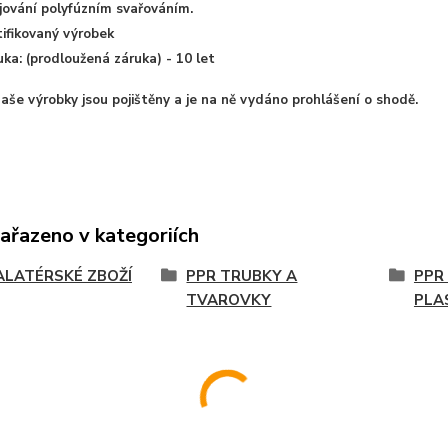
jování polyfúzním svařováním.
tifikovaný výrobek
uka: (prodloužená záruka) - 10 let
aše výrobky jsou pojištěny a je na ně vydáno prohlášení o shodě.
zařazeno v kategoriích
ALATÉRSKÉ ZBOŽÍ
PPR TRUBKY A
PPR
TVAROVKY
PLA