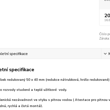
20
16,
Číslo p
Záruka:
etní specifikace
tní specifikace
bek redukovaný 50 x 40 mm (redukce nátrubková, hrdlo redukované)
Pro rozvody studené a teplé užitkové vody.
ienická nezávadnost ve styku s pitnou vodou ( Atestace pro pitnou 
dná, rychlá a čistá montáž.