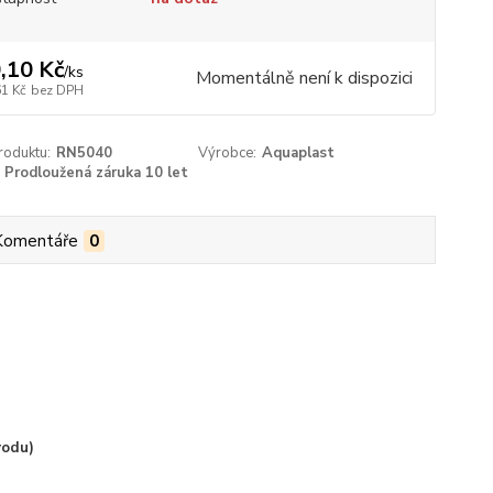
,10 Kč
/
ks
Momentálně není k dispozici
61 Kč
bez DPH
roduktu:
RN5040
Výrobce:
Aquaplast
Prodloužená záruka 10 let
Komentáře
0
vodu)