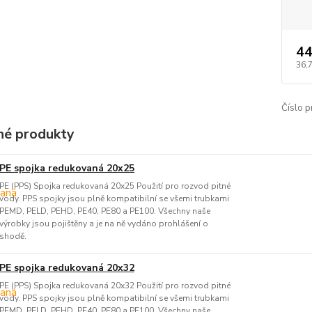
44
36,
Číslo p
é produkty
PE spojka redukovaná 20x25
PE (PPS) Spojka redukovaná 20x25 Použití pro rozvod pitné
vody. PPS spojky jsou plně kompatibilní se všemi trubkami
PEMD, PELD, PEHD, PE40, PE80 a PE100. Všechny naše
výrobky jsou pojištěny a je na ně vydáno prohlášení o
shodě.
PE spojka redukovaná 20x32
PE (PPS) Spojka redukovaná 20x32 Použití pro rozvod pitné
vody. PPS spojky jsou plně kompatibilní se všemi trubkami
PEMD, PELD, PEHD, PE40, PE80 a PE100. Všechny naše