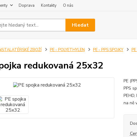
enty
Doprava
Kontakty
O nás
Hledat
INSTALATÉRSKÉ ZBOŽÍ
PE - POLYETHYLEN
PE - PPS SPOJKY
PE
pojka redukovaná 25x32
PE (PP
PPS sp
PEHD, 
na ně 
Dos
Cen