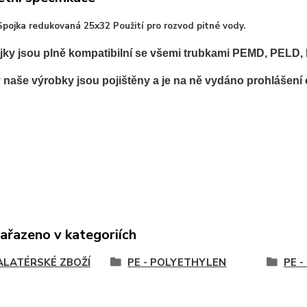
Spojka redukovaná 25x32 Použití pro rozvod pitné vody.
ky jsou plně kompatibilní se všemi trubkami PEMD, PELD,
naše výrobky jsou pojištěny a je na ně vydáno prohlášení 
zařazeno v kategoriích
ALATÉRSKÉ ZBOŽÍ
PE - POLYETHYLEN
PE -