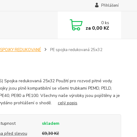
Přihlášení
0
ks
za
0,00 Kč
 SPOJKY REDUKOVANÉ
PE spojka redukovaná 25x32
S) Spojka redukovaná 25x32 Použití pro rozvod pitné vody.
ojky jsou plně kompatibilní se všemi trubkami PEMD, PELD,
PE40, PE80 a PE100. Všechny naše výrobky jsou pojištěny a je
vydáno prohlášení o shodě.
celý popis
tupnost
skladem
a před slevou
69,30 Kč