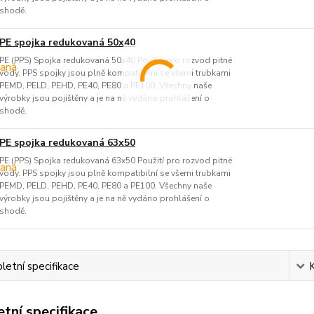
shodě.
PE spojka redukovaná 50x40
PE (PPS) Spojka redukovaná 50x40 Použití pro rozvod pitné
vody. PPS spojky jsou plně kompatibilní se všemi trubkami
PEMD, PELD, PEHD, PE40, PE80 a PE100. Všechny naše
výrobky jsou pojištěny a je na ně vydáno prohlášení o
shodě.
PE spojka redukovaná 63x50
PE (PPS) Spojka redukovaná 63x50 Použití pro rozvod pitné
vody. PPS spojky jsou plně kompatibilní se všemi trubkami
PEMD, PELD, PEHD, PE40, PE80 a PE100. Všechny naše
výrobky jsou pojištěny a je na ně vydáno prohlášení o
shodě.
etní specifikace
tní specifikace