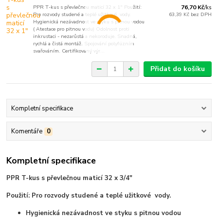
PPR T-kus s převlečnou maticí 32 x 1" Použití:
76,70 Kč
/
ks
Pro rozvody studené a teplé užitkové vody.
63,39 Kč
bez DPH
Hygienická nezávadnost ve styku s pitnou vodou
( Atestace pro pitnou vodu) Odolnost proti
inkrustaci - nezarůstá a nekoroduje. Snadná,
rychlá a čistá montáž. Spojování polyfúzním
svařováním. Certifikovaný výr...
Přidat do košíku
Kompletní specifikace
Komentáře
0
Kompletní specifikace
PPR T-kus s převlečnou maticí 32 x 3/4"
Použití: Pro rozvody studené a teplé užitkové vody.
Hygienická nezávadnost ve styku s pitnou vodou