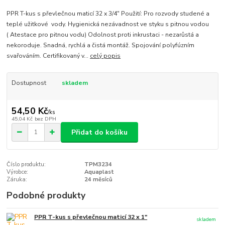
PPR T-kus s převlečnou maticí 32 x 3/4" Použití: Pro rozvody studené a
teplé užitkové vody. Hygienická nezávadnost ve styku s pitnou vodou
( Atestace pro pitnou vodu) Odolnost proti inkrustaci - nezarůstá a
nekoroduje. Snadná, rychlá a čistá montáž. Spojování polyfúzním
svařováním. Certifikovaný v...
celý popis
Dostupnost
skladem
54,50 Kč
/
ks
45,04 Kč
bez DPH
Přidat do košíku
Číslo produktu:
TPM3234
Výrobce:
Aquaplast
Záruka:
24 měsíců
Podobné produkty
PPR T-kus s převlečnou maticí 32 x 1"
skladem