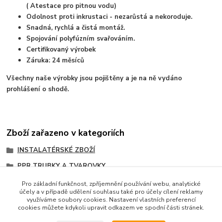
( Atestace pro pitnou vodu)
Odolnost proti inkrustaci - nezarůstá a nekoroduje.
Snadná, rychlá a čistá montáž.
Spojování polyfúzním svařováním.
Certifikovaný výrobek
Záruka: 24 měsíců
Všechny naše výrobky jsou pojištěny a je na ně vydáno
prohlášení o shodě.
Zboží zařazeno v kategoriích
INSTALATÉRSKÉ ZBOŽÍ
PPR TRUBKY A TVAROVKY
PPR TVAROVKY ZÁVITOVÉ
Pro základní funkčnost, zpříjemnění používání webu, analytické
účely a v případě udělení souhlasu také pro účely cílení reklamy
PPR T-kusy s převlečnou maticí
využíváme soubory cookies. Nastavení vlastních preferencí
cookies můžete kdykoli upravit odkazem ve spodní části stránek.