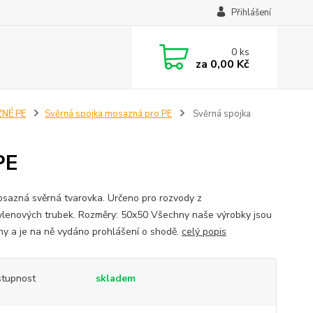
Přihlášení
0
ks
za
0,00 Kč
NÉ PE
Svěrná spojka mosazná pro PE
Svěrná spojka
PE
sazná svěrná tvarovka. Určeno pro rozvody z
ylenových trubek. Rozměry: 50x50 Všechny naše výrobky jsou
ěny a je na ně vydáno prohlášení o shodě.
celý popis
tupnost
skladem