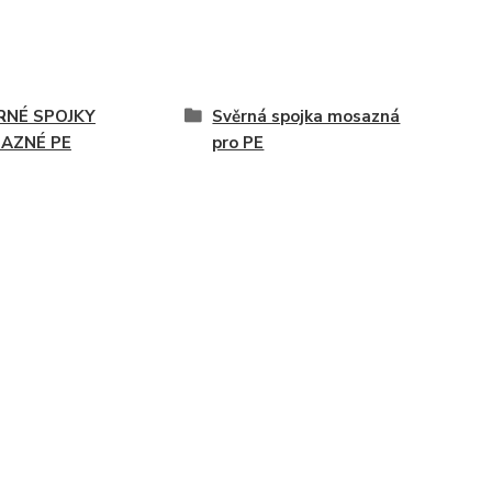
RNÉ SPOJKY
Svěrná spojka mosazná
AZNÉ PE
pro PE