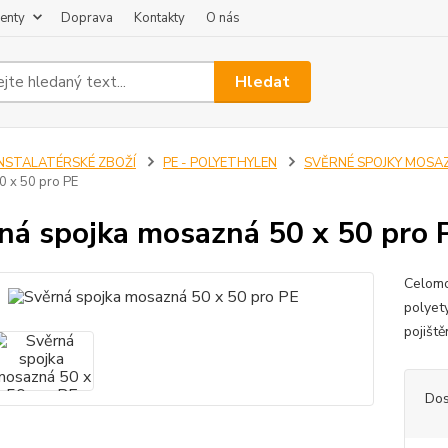
enty
Doprava
Kontakty
O nás
Hledat
INSTALATÉRSKÉ ZBOŽÍ
PE - POLYETHYLEN
SVĚRNÉ SPOJKY MOSAZ
 x 50 pro PE
ná spojka mosazná 50 x 50 pro 
Celomo
polyet
pojišt
Dos