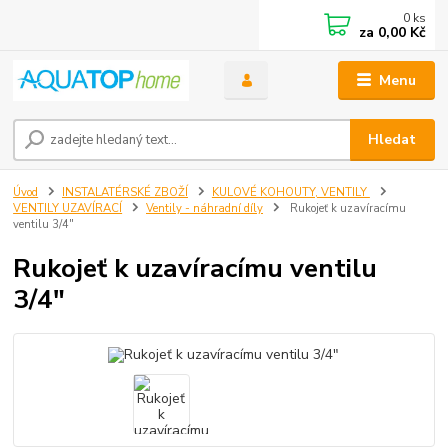
0
ks
za
0,00 Kč
Menu
Hledat
Úvod
INSTALATÉRSKÉ ZBOŽÍ
KULOVÉ KOHOUTY, VENTILY
VENTILY UZAVÍRACÍ
Ventily - náhradní díly
Rukojeť k uzavíracímu
ventilu 3/4"
Rukojeť k uzavíracímu ventilu
3/4"