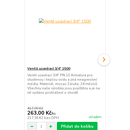
Ventil uzavírací 3/4" 1500
Ventil uzaví
Ventil uzavírací 3/4" PN 10 Armatura pro
Ventil uzaví
studenou i teplou vodu a jiná neagresívní
Armatura pro
média. Materiál: mosaz Záruka: 24 měsíců
neagresívní 
Všechny naše výrobky jsou pojištěny a je na
24 měsíců Vš
ně vydáno prohlášení o shodě.
pojištěny a 
shodě.
417,00 Kč
445,00 Kč
263,00 Kč
281,00 K
/
ks
skladem
217,36 Kč
bez DPH
232,23 Kč
be
Přidat do košíku