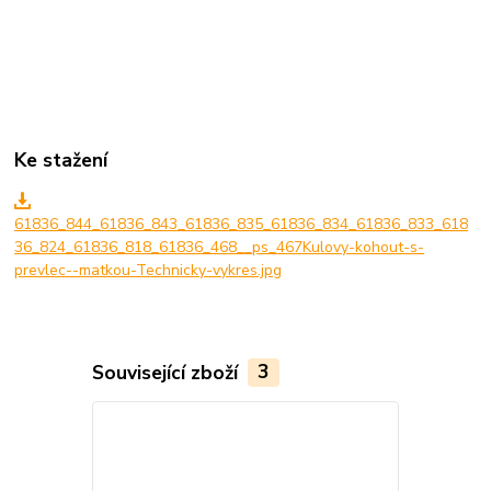
Ke stažení
61836_844_61836_843_61836_835_61836_834_61836_833_618
36_824_61836_818_61836_468__ps_467Kulovy-kohout-s-
prevlec--matkou-Technicky-vykres.jpg
Související zboží
3