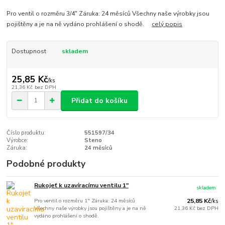
Pro ventil o rozměru 3/4" Záruka: 24 měsíců Všechny naše výrobky jsou
pojištěny a je na ně vydáno prohlášení o shodě.
celý popis
Dostupnost
skladem
25,85 Kč
/
ks
21,36 Kč
bez DPH
Přidat do košíku
Číslo produktu:
551597/34
Výrobce:
Steno
Záruka:
24 měsíců
Podobné produkty
Rukojeť k uzavíracímu ventilu 1"
skladem
Pro ventil o rozměru 1" Záruka: 24 měsíců
25,85 Kč
/
ks
Všechny naše výrobky jsou pojištěny a je na ně
21,36 Kč
bez DPH
vydáno prohlášení o shodě.