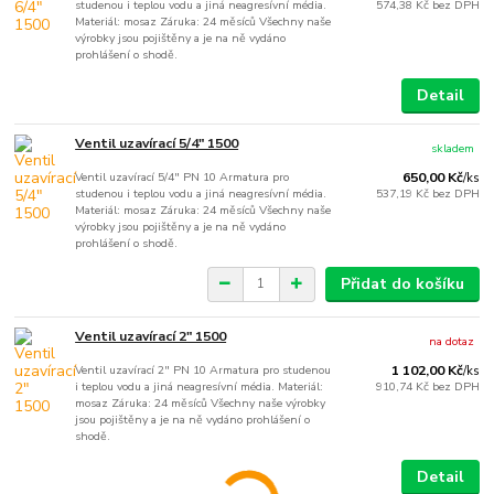
studenou i teplou vodu a jiná neagresívní média.
574,38 Kč
bez DPH
Materiál: mosaz Záruka: 24 měsíců Všechny naše
výrobky jsou pojištěny a je na ně vydáno
prohlášení o shodě.
Detail
Ventil uzavírací 5/4" 1500
skladem
Ventil uzavírací 5/4" PN 10 Armatura pro
650,00 Kč
/
ks
studenou i teplou vodu a jiná neagresívní média.
537,19 Kč
bez DPH
Materiál: mosaz Záruka: 24 měsíců Všechny naše
výrobky jsou pojištěny a je na ně vydáno
prohlášení o shodě.
Přidat do košíku
Ventil uzavírací 2" 1500
na dotaz
Ventil uzavírací 2" PN 10 Armatura pro studenou
1 102,00 Kč
/
ks
i teplou vodu a jiná neagresívní média. Materiál:
910,74 Kč
bez DPH
mosaz Záruka: 24 měsíců Všechny naše výrobky
jsou pojištěny a je na ně vydáno prohlášení o
shodě.
Detail