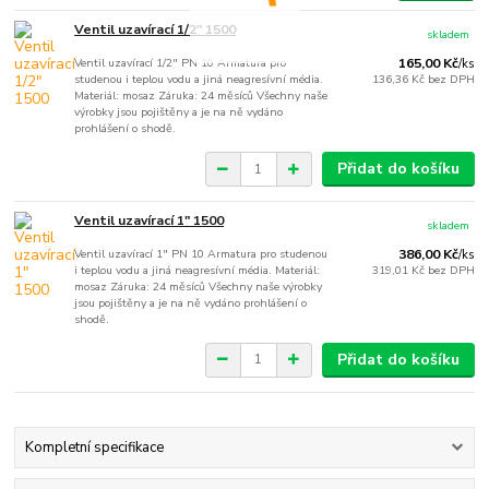
Ventil uzavírací 1/2" 1500
skladem
Ventil uzavírací 1/2" PN 10 Armatura pro
165,00 Kč
/
ks
studenou i teplou vodu a jiná neagresívní média.
136,36 Kč
bez DPH
Materiál: mosaz Záruka: 24 měsíců Všechny naše
výrobky jsou pojištěny a je na ně vydáno
prohlášení o shodě.
Přidat do košíku
Ventil uzavírací 1" 1500
skladem
Ventil uzavírací 1" PN 10 Armatura pro studenou
386,00 Kč
/
ks
i teplou vodu a jiná neagresívní média. Materiál:
319,01 Kč
bez DPH
mosaz Záruka: 24 měsíců Všechny naše výrobky
jsou pojištěny a je na ně vydáno prohlášení o
shodě.
Přidat do košíku
Kompletní specifikace