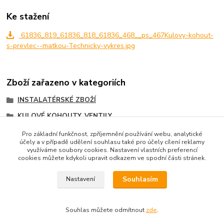
Ke stažení
61836_819_61836_818_61836_468__ps_467Kulovy-kohout-
s-prevlec--matkou-Technicky-vykres.jpg
Zboží zařazeno v kategoriích
INSTALATÉRSKÉ ZBOŽÍ
KULOVÉ KOHOUTY, VENTILY
VENTILY UZAVÍRACÍ
Pro základní funkčnost, zpříjemnění používání webu, analytické
účely a v případě udělení souhlasu také pro účely cílení reklamy
Ventily uzavírací
využíváme soubory cookies. Nastavení vlastních preferencí
cookies můžete kdykoli upravit odkazem ve spodní části stránek.
Souhlasím
Nastavení
Souhlas můžete odmítnout
zde
.
Vytvořeno na
Eshop-rychle.cz